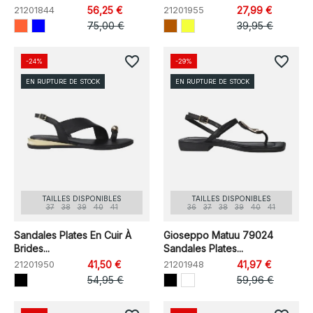
21201844
56,25 €
21201955
27,99 €
75,00 €
39,95 €
favorite_border
favorite_border
-24%
-29%
EN RUPTURE DE STOCK
EN RUPTURE DE STOCK
TAILLES DISPONIBLES
TAILLES DISPONIBLES
37
38
39
40
41
36
37
38
39
40
41
Sandales Plates En Cuir À
Gioseppo Matuu 79024
Brides...
Sandales Plates...
21201950
41,50 €
21201948
41,97 €
54,95 €
59,96 €