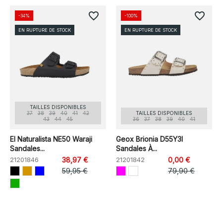
favorite_border
favorite_border
-34%
-100%
EN RUPTURE DE STOCK
EN RUPTURE DE STOCK
TAILLES DISPONIBLES
37
38
39
40
41
42
TAILLES DISPONIBLES
43
44
45
36
37
38
39
40
41
El Naturalista NE50 Waraji
Geox Brionia D55Y3I
Sandales...
Sandales À...
21201846
38,97 €
21201842
0,00 €
59,95 €
79,90 €