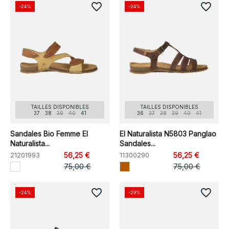
favorite_border
favorite_border
-24%
-24%
TAILLES DISPONIBLES
TAILLES DISPONIBLES
37
38
39
40
41
36
37
38
39
40
41
Sandales Bio Femme El
El Naturalista N5803 Panglao
Naturalista...
Sandales...
21201993
56,25 €
11300290
56,25 €
75,00 €
75,00 €
favorite_border
favorite_border
-24%
-29%