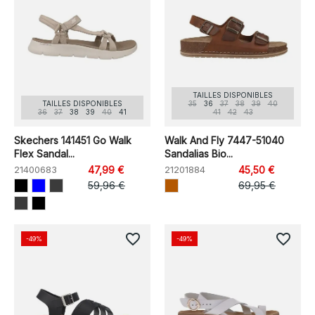
TAILLES DISPONIBLES
TAILLES DISPONIBLES
35
36
37
38
39
40
36
37
38
39
40
41
41
42
43
Skechers 141451 Go Walk
Walk And Fly 7447-51040
Flex Sandal...
Sandalias Bio...
21400683
47,99 €
21201884
45,50 €
59,96 €
69,95 €
favorite_border
favorite_border
-49%
-49%