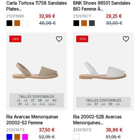
Carla Tortosa 11758 Sandales
BNK Shoes 96501 Sandales
Plates...
BIO Femme À...
21201980
32,99 €
21201977
29,25 €
46,98 €
39,00 €
favorite_border
favorite_border
-29%
-25%
TAILLES DISPONIBLES
35
36
37
38
39
40
TAILLES DISPONIBLES
41
42
43
41.5
39.5
36
37
38
39
40
Ria Avarcas Menorquinas
Ria 20002-S2B Avarcas
20002-S2 Femme
Menorquines...
21201973
37,50 €
21201972
38,96 €
52,95 €
51,95 €