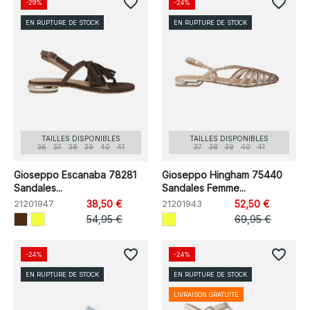
favorite_border
favorite_border
-29%
-24%
EN RUPTURE DE STOCK
EN RUPTURE DE STOCK
TAILLES DISPONIBLES
TAILLES DISPONIBLES
36
37
38
39
40
41
37
38
39
40
41
Gioseppo Escanaba 78281
Gioseppo Hingham 75440
Sandales...
Sandales Femme...
21201947
38,50 €
21201943
52,50 €
54,95 €
69,95 €
favorite_border
favorite_border
-24%
-24%
EN RUPTURE DE STOCK
EN RUPTURE DE STOCK
LIVRAISON GRATUITE