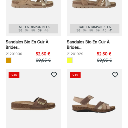
TAILLES DISPONIBLES
TAILLES DISPONIBLES
36
37
38
39
40
36
37
38
39
40
41
Sandales Bio En Cuir À
Sandales Bio En Cuir À
Brides...
Brides...
21201930
52,50 €
21201929
52,50 €
69,95 €
69,95 €
favorite_border
favorite_border
-24%
-24%