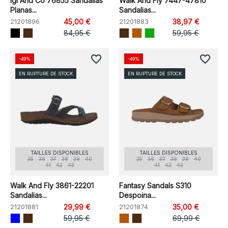
Igi And Co 76855 Sandalias
Walk And Fly 7447-47810
Planas...
Sandalias...
21201896
45,00 €
21201883
38,97 €
84,95 €
59,95 €
favorite_border
favorite_border
-49%
-49%
EN RUPTURE DE STOCK
EN RUPTURE DE STOCK
TAILLES DISPONIBLES
TAILLES DISPONIBLES
35
36
37
38
39
40
35
36
37
38
39
40
41
42
43
41
42
43
Walk And Fly 3861-22201
Fantasy Sandals S310
Sandalias...
Despoina...
21201881
29,99 €
21201874
35,00 €
59,95 €
69,99 €