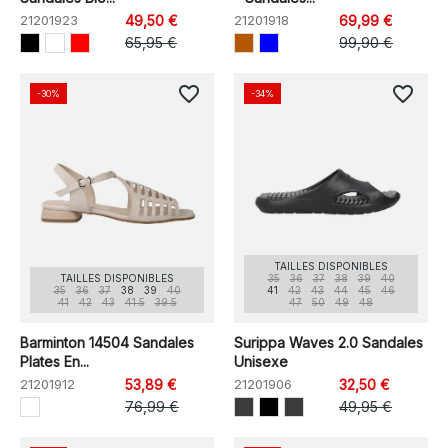
21201923
49,50 €
21201918
69,99 €
65,95 €
99,90 €
favorite_border
favorite_border
-30%
-34%
TAILLES DISPONIBLES
TAILLES DISPONIBLES
35
36
37
38
39
40
35
36
37
38
39
40
41
42
43
44
45
46
41
42
43
41.5
39.5
47
50
49
48
Barminton 14504 Sandales
Surippa Waves 2.0 Sandales
Plates En...
Unisexe
21201912
53,89 €
21201906
32,50 €
76,99 €
49,95 €