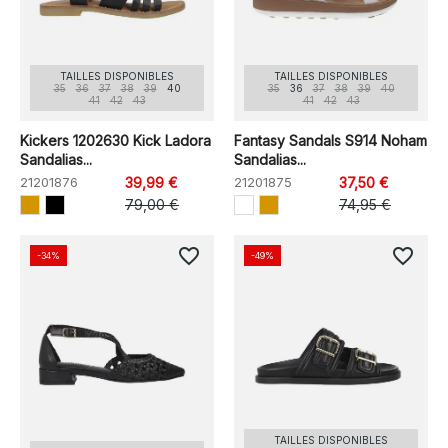
TAILLES DISPONIBLES
TAILLES DISPONIBLES
35
36
37
38
39
40
35
36
37
38
39
40
41
42
43
41
42
43
Kickers 1202630 Kick Ladora
Fantasy Sandals S914 Noham
Sandalias...
Sandalias...
21201876
39,99 €
21201875
37,50 €
79,00 €
74,95 €
favorite_border
favorite_border
-34%
-49%
TAILLES DISPONIBLES