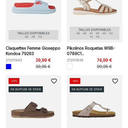
TAILLES DISPONIBLES
TAILLES DISPONIBLES
35
36
37
38
39
40
36
38
40
41
42
Claquettes Femme Gioseppo
Pikolinos Roquetas W9B-
Kondoa 79263
0789C1...
21201942
29,99 €
21201936
74,99 €
39,95 €
99,95 €
favorite_border
favorite_border
-25%
-34%
EN RUPTURE DE STOCK
EN RUPTURE DE STOCK