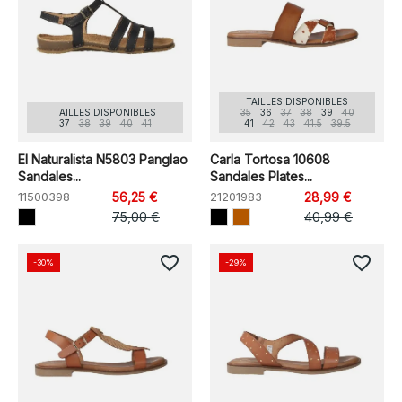
TAILLES DISPONIBLES
TAILLES DISPONIBLES
35
36
37
38
39
40
37
38
39
40
41
41
42
43
41.5
39.5
El Naturalista N5803 Panglao
Carla Tortosa 10608
Sandales...
Sandales Plates...
11500398
56,25 €
21201983
28,99 €
75,00 €
40,99 €
favorite_border
favorite_border
-30%
-29%