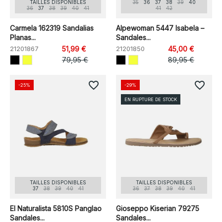
TAILLES DISPONIBLES
35
36
37
38
39
40
36
37
38
39
40
41
41
42
Carmela 162319 Sandalias
Alpewoman 5447 Isabela –
Planas...
Sandales...
21201867
51,99 €
21201850
45,00 €
79,95 €
89,95 €
favorite_border
favorite_border
-25%
-29%
EN RUPTURE DE STOCK
TAILLES DISPONIBLES
TAILLES DISPONIBLES
37
38
39
40
41
36
37
38
39
40
41
El Naturalista 5810S Panglao
Gioseppo Kiserian 79275
Sandales...
Sandales...