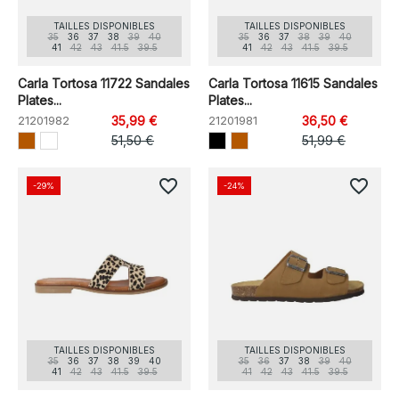
TAILLES DISPONIBLES
TAILLES DISPONIBLES
35
36
37
38
39
40
35
36
37
38
39
40
41
42
43
41.5
39.5
41
42
43
41.5
39.5
Carla Tortosa 11722 Sandales
Carla Tortosa 11615 Sandales
Plates...
Plates...
21201982
35,99 €
21201981
36,50 €
51,50 €
51,99 €
favorite_border
favorite_border
-29%
-24%
TAILLES DISPONIBLES
TAILLES DISPONIBLES
35
36
37
38
39
40
35
36
37
38
39
40
41
42
43
41.5
39.5
41
42
43
41.5
39.5