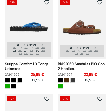
favorite_border
favorite_border
-35%
-34%
TAILLES DISPONIBLES
35
36
37
38
39
40
TAILLES DISPONIBLES
41
42
43
44
45
46
35
36
37
38
39
40
47
50
49
48
41
42
43
Surippa Comfort 1.0 Tongs
BNK 1050 Sandalias BIO Con
Unisexes
2 Hebillas...
21201905
25,99 €
21201904
23,99 €
39,99 €
36,51 €
favorite_border
favorite_border
-19%
-34%