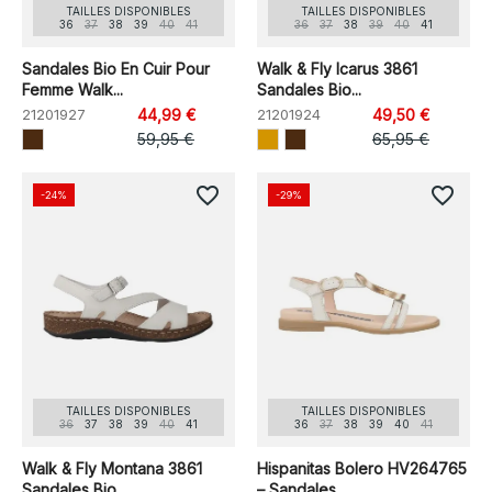
TAILLES DISPONIBLES
TAILLES DISPONIBLES
36
37
38
39
40
41
36
37
38
39
40
41
Sandales Bio En Cuir Pour
Walk & Fly Icarus 3861
Femme Walk...
Sandales Bio...
21201927
44,99 €
21201924
49,50 €
59,95 €
65,95 €
favorite_border
favorite_border
-24%
-29%
TAILLES DISPONIBLES
TAILLES DISPONIBLES
36
37
38
39
40
41
36
37
38
39
40
41
Walk & Fly Montana 3861
Hispanitas Bolero HV264765
Sandales Bio...
– Sandales...