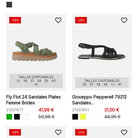
favorite_border
favorite_border
-29%
-29%
TAILLES DISPONIBLES
35
36
37
38
39
40
TAILLES DISPONIBLES
41
36
37
38
39
40
41
Fly Flot 24 Sandales Plates
Gioseppo Pepperell 79212
Femme Brides
Sandales...
21201971
41,99 €
21201951
31,50 €
59,96 €
44,95 €
favorite_border
favorite_border
-29%
-24%