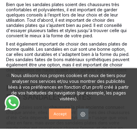
Bien que les sandales plates soient des chaussures très
confortables et polyvalentes, il est important de garder
quelques conseils à l’esprit lors de leur choix et de leur
utilisation. Tout d’abord, il est important de choisir des
sandales plates qui s’ajustent bien au pied. Il est conseillé
d'essayer plusieurs tailles et styles jusqu'à trouver celle qui
convient le mieux à la forme de votre pied.
Il est également important de choisir des sandales plates de
bonne qualité. Les sandales en cuir sont une bonne option,
car elles sont durables et s'adaptent bien à la forme du pied.
Des sandales faites de bons matériaux synthétiques peuvent
également être une option, mais il est important de choisir
des matériaux de haute qualité pour garantir qu'elles soient
durables et résistantes.
Nous utilisons nos propres cookies et ceux de tiers pour
analyser nos services et/ou vous montrer des publicités
PROFITEZ DE LA CHALEUR AVEC
liées à vos préférences en fonction d'un profil créé à partir
de vos habitudes de navigation (par exemple, les pages
DES SANDALES PLATES
visitées).
Les sandales sont les
chaussure la plus ancienne connue
et
chaque année, elles redeviennent les reines des chaussures
Accept
d'été. Cela dépendra de votre style et de l'usage que vous
allez en faire, mais avoir des sandales plates dans votre
garde-robe est crucial pour chaque femme, et de plus en
plus pour les hommes.