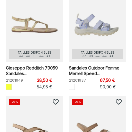
TAILLES DISPONIBLES
TAILLES DISPONIBLES
37
38
39
40
41
37
38
39
40
41
Gioseppo Redditch 79059
Sandales Outdoor Femme
Sandales...
Merrell Speed...
21201949
38,50 €
21201937
67,50 €
54,95 €
90,00 €
favorite_border
favorite_border
-24%
-24%