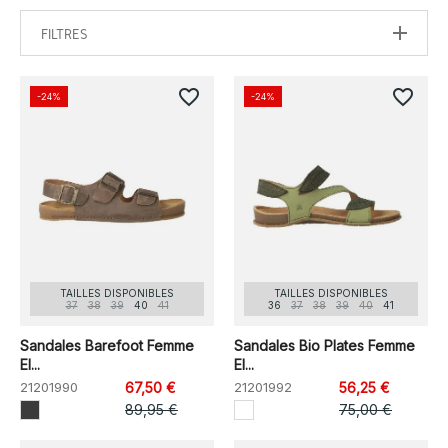
FILTRES
favorite_border
favorite_border
-24%
-24%
TAILLES DISPONIBLES
TAILLES DISPONIBLES
37
38
39
40
41
36
37
38
39
40
41
Sandales Barefoot Femme
Sandales Bio Plates Femme
El...
El...
21201990
67,50 €
21201992
56,25 €
89,95 €
75,00 €