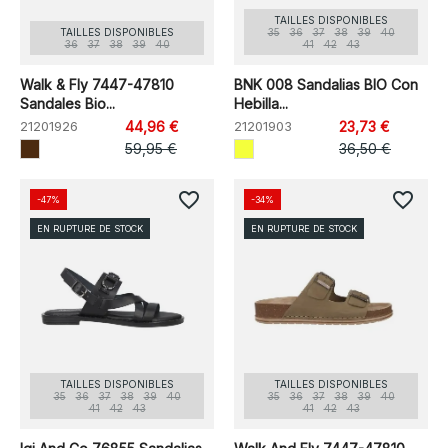
TAILLES DISPONIBLES
TAILLES DISPONIBLES
35
36
37
38
39
40
36
37
38
39
40
41
42
43
Walk & Fly 7447-47810
BNK 008 Sandalias BIO Con
Sandales Bio...
Hebilla...
21201926
44,96 €
21201903
23,73 €
59,95 €
36,50 €
favorite_border
favorite_border
-47%
-34%
EN RUPTURE DE STOCK
EN RUPTURE DE STOCK
TAILLES DISPONIBLES
TAILLES DISPONIBLES
35
36
37
38
39
40
35
36
37
38
39
40
41
42
43
41
42
43