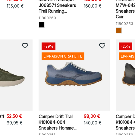
J068571 Sneakers
M7W-642
135,00 €
160,00 €
Trail Running...
Sneaker
Cuir
11800260
11800253
favorite_border
favorite_border
-29%
-25%
LIVRAISON GRATUITE
LIVRAI
52,50 €
98,00 €
11
Camper Drift Trail
Camper Dri
K101084-004
K101084-
69,95 €
140,00 €
Sneakers Homme...
Sneaker
11800251
11800250