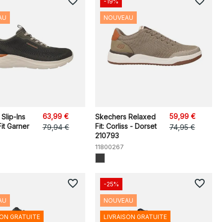
favorite_border
favorite_border
-19%
AU
NOUVEAU
63,99 €
59,99 €
Slip-Ins
Skechers Relaxed
it Garner
Fit: Corliss - Dorset
79,94 €
74,95 €
210793
11800267
favorite_border
favorite_border
-25%
AU
NOUVEAU
SON GRATUITE
LIVRAISON GRATUITE