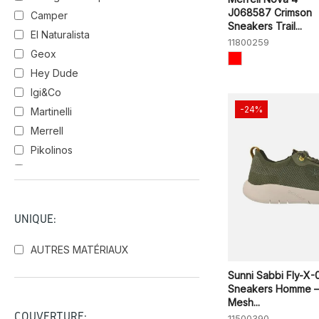
J068587 Crimson
Camper
Sneakers Trail...
El Naturalista
11800259
Geox
Hey Dude
Igi&Co
-24%
Martinelli
Merrell
Pikolinos
Skechers
Sunni Sabbi
Victoria
UNIQUE:
AUTRES MATÉRIAUX
Sunni Sabbi Fly-X-0
Sneakers Homme –
Mesh...
COUVERTURE:
11500390