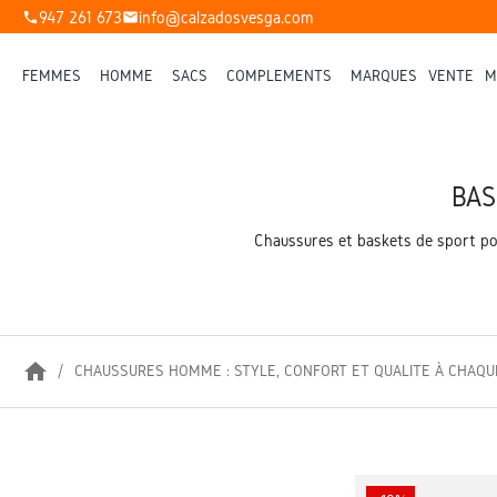
947 261 673
info@calzadosvesga.com
phone
mail
FEMMES
HOMME
SACS
COMPLÉMENTS
MARQUES
VENTE
M
BAS
Chaussures et baskets de sport po
home
CHAUSSURES HOMME : STYLE, CONFORT ET QUALITÉ À CHAQU