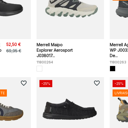
52,50 €
x
Merrell Maipo
Merrell Agi
o
Explorer Aerosport
WP J0033
69,95 €
J038017...
De...
11800264
11800263
favorite_border
favorite_border
-25%
-25%
ITE
LIVRAI