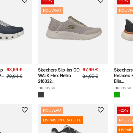
favorite_border
favorite_border
-19%
-19%
NOUVEAU
NOUVE
63,99 €
67,99 €
ep
Skechers Slip-Ins GO
Skechers 
..
WALK Flex Netro
Relaxed F
79,94 €
84,95 €
216332...
Ellis...
11800269
11800268
favorite_border
favorite_border
NOUVEAU
-25%
LIVRAISON GRATUITE
NOUVE
LIVRAI