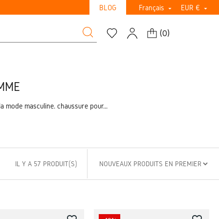
BLOG
Français
EUR €


(
0
)
OMME
 mode masculine. chaussure pour...
IL Y A 57 PRODUIT(S)