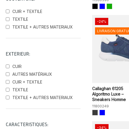
CUIR + TEXTILE
TEXTILE
-24%
TEXTILE + AUTRES MATERIAUX
LIVRAISON GRATU
EXTÉRIEUR:
CUIR
AUTRES MATÉRIAUX
CUIR + TEXTILE
Callaghan 61205
TEXTILE
Algoritmo Luxe –
TEXTILE + AUTRES MATERIAUX
Sneakers Homme
11800249
CARACTÉRISTIQUES:
-34%