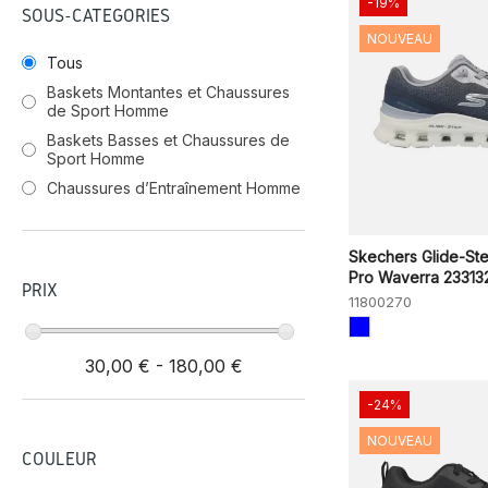
-19%
SOUS-CATÉGORIES
NOUVEAU
Tous
Baskets Montantes et Chaussures
de Sport Homme
Baskets Basses et Chaussures de
Sport Homme
Chaussures d’Entraînement Homme
Skechers Glide-St
Pro Waverra 233132.
PRIX
11800270
30,00 € - 180,00 €
-24%
NOUVEAU
COULEUR