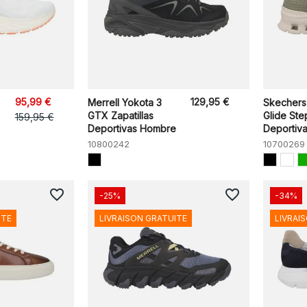
95,99 €
129,95 €
Merrell Yokota 3
Skechers
GTX Zapatillas
Glide Ste
159,95 €
Deportivas Hombre
Deportivas
10800242
10700269
favorite_border
favorite_border
-25%
-34%
ITE
LIVRAISON GRATUITE
LIVRAI