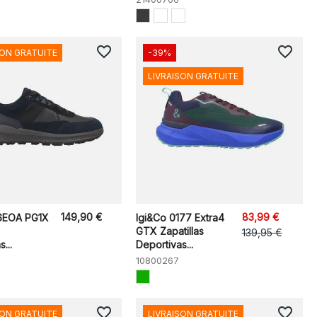
favorite_border
favorite_border
SON GRATUITE
-39%
LIVRAISON GRATUITE
149,90 €
83,99 €
6EOA PG1X
Igi&Co 0177 Extra4
GTX Zapatillas
139,95 €
...
Deportivas...
10800267
favorite_border
favorite_border
SON GRATUITE
LIVRAISON GRATUITE