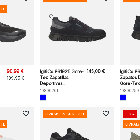
ITE
90,99 €
145,00 €
Igi&Co 8619211 Gore-
Igi&Co 86
Tex Zapatillas
Zapatos 
139,95 €
Deportivas...
Gore-Tex 
10800261
10800259
favorite_border
favorite_border
LIVRAISON GRATUITE
-19%
ITE
LIVRAI