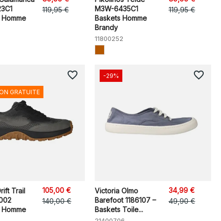
3C1
M3W-6435C1
119,95 €
119,95 €
s Homme
Baskets Homme
Brandy
11800252
favorite_border
favorite_border
-29%
SON GRATUITE
105,00 €
34,99 €
ft Trail
Victoria Olmo
002
Barefoot 1186107 –
140,00 €
49,90 €
s Homme
Baskets Toile...
21400706