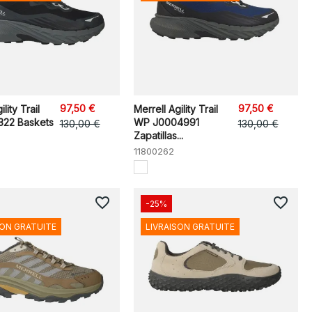
97,50 €
97,50 €
lity Trail
Merrell Agility Trail
22 Baskets
WP J0004991
130,00 €
130,00 €
Zapatillas...
11800262
favorite_border
favorite_border
-25%
SON GRATUITE
LIVRAISON GRATUITE