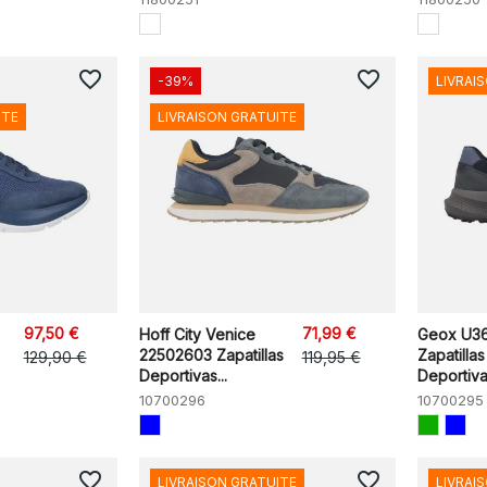
favorite_border
favorite_border
-39%
LIVRAI
ITE
LIVRAISON GRATUITE
97,50 €
71,99 €
Hoff City Venice
Geox U3
22502603 Zapatillas
Zapatillas
129,90 €
119,95 €
Deportivas...
Deportivas
10700296
10700295
favorite_border
favorite_border
LIVRAISON GRATUITE
LIVRAI