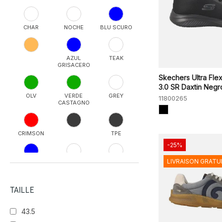
CHAR
NOCHE
BLU SCURO
AZUL
TEAK
GRISACERO
Skechers Ultra Fle
3.0 SR Daxtin Negr
OLV
VERDE
GREY
11800265
CASTAGNO
CRIMSON
TPE
-25%
LIVRAISON GRATU
NAVY/BLACK
NVOR
PALE IVY
TAILLE
BLK
SALVIA
43.5