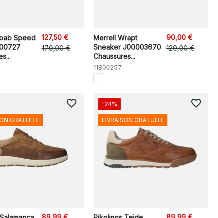
127,50 €
90,00 €
Moab Speed
Merrell Wrapt
500727
Sneaker J00003670
170,00 €
120,00 €
s...
Chaussures...
11800257
favorite_border
favorite_border
-24%
SON GRATUITE
LIVRAISON GRATUITE
89,99 €
89,99 €
 Salamanca
Pikolinos Teide