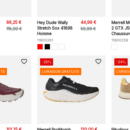
86,25 €
44,99 €
Hey Dude Wally
Merrell 
Stretch Sox 41898
2 GTX J
115,00 €
59,99 €
Homme
Chaussure
11800261
11800258
favorite_border
favorite_border
-25%
-24%
ITE
LIVRAISON GRATUITE
LIVRAI
101,25 €
120,00 €
Merrell ProMorph
Pikolinos