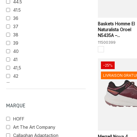
44.5
NERO
OLBK
41.5
36
NAN
BLU
Baskets Homme El
37
Naturalista Oroel
38
N5435A –...
BLACK/WHITE
CAIRN/BASALT
11500399
39
40
41
NVY
MILITARY/BLACK
WHITE/FLARE
-25%
41,5
LIVRAISON GRATU
42
MARIANA
BBK
43
43,5
OLIVE
GRIS Y
NVGY
44
ONTARIO
MARQUE
44,5
45
HOFF
46
Art The Art Company
Callaghan Adaptaction
Merrell Nova 4