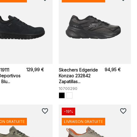
129,99 €
94,95 €
19111
Skechers Edgeride
Deportivos
Konzao 232842
Blu...
Zapatillas...
10700290
favorite_border
favorite_border
-19%
SON GRATUITE
LIVRAISON GRATUITE