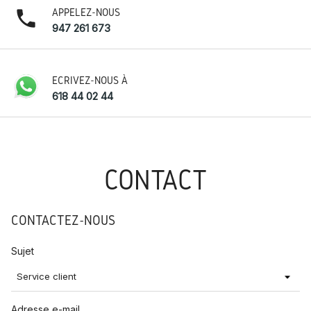
phone
APPELEZ-NOUS
947 261 673
ÉCRIVEZ-NOUS À
618 44 02 44
CONTACT
CONTACTEZ-NOUS
Sujet
Adresse e-mail