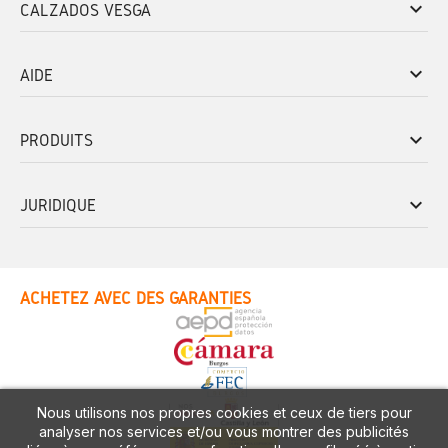
keyboard_arrow_down
CALZADOS VESGA
keyboard_arrow_down
AIDE
keyboard_arrow_down
PRODUITS
keyboard_arrow_down
JURIDIQUE
ACHETEZ AVEC DES GARANTIES
Nous utilisons nos propres cookies et ceux de tiers pour
analyser nos services et/ou vous montrer des publicités