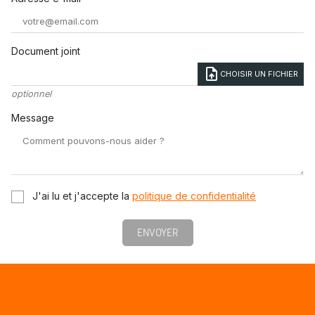
Document joint
upload_file
CHOISIR UN FICHIER
optionnel
Message
J'ai lu et j'accepte la
politique de confidentialité