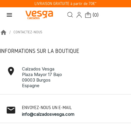
LIVRAISON GRATUITE à partir de 70€*
menu
(
0
)
home
CONTACTEZ-NOUS
INFORMATIONS SUR LA BOUTIQUE
location_on
Calzados Vesga
Plaza Mayor 17 Bajo
09003 Burgos
Espagne
email
ENVOYEZ-NOUS UN E-MAIL
info@calzadosvesga.com