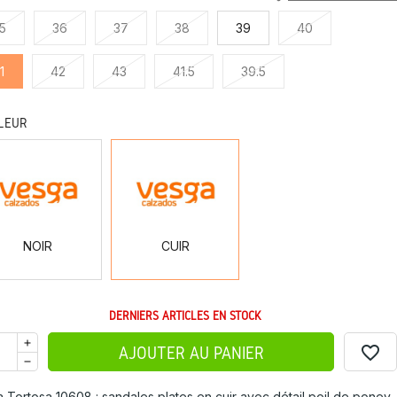
5
36
37
38
39
40
1
42
43
41.5
39.5
LEUR
NOIR
CUIR
NOIR
CUIR
DERNIERS ARTICLES EN STOCK
favorite_border
AJOUTER AU PANIER
a Tortosa 10608 : sandales plates en cuir avec détail poil de poney