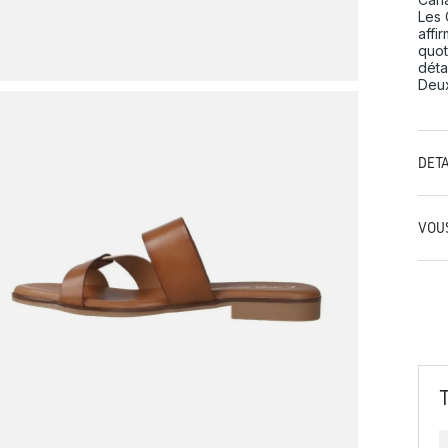
Les 
affi
quot
déta
Deux
DÉT
VOU