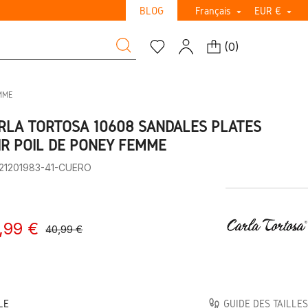
BLOG
Français
EUR €


(
0
)
MME
RLA TORTOSA 10608 SANDALES PLATES
IR POIL DE PONEY FEMME
:21201983-41-CUERO
,99 €
40,99 €
LE
GUIDE DES TAILLES