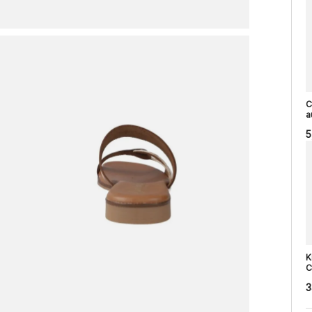
C
a
5
K
C
3