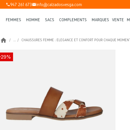
947 261 673
info@calzadosvesga.com
phone
mail
FEMMES
HOMME
SACS
COMPLÉMENTS
MARQUES
VENTE
M
home
...
CHAUSSURES FEMME : ÉLÉGANCE ET CONFORT POUR CHAQUE MOMEN
-29%