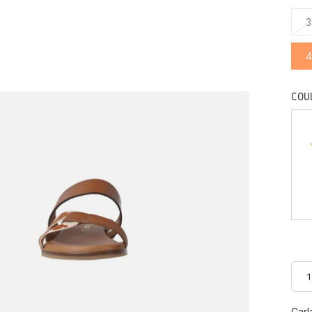
3
4
COU
Carl