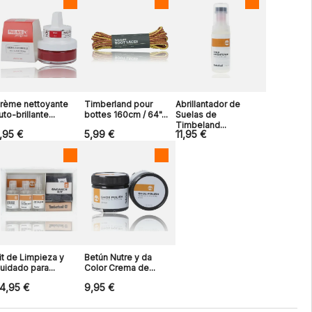
rème nettoyante
Timberland pour
Abrillantador de
uto-brillante...
bottes 160cm / 64"...
Suelas de
Timbeland...
,95 €
5,99 €
11,95 €
it de Limpieza y
Betún Nutre y da
uidado para...
Color Crema de...
4,95 €
9,95 €