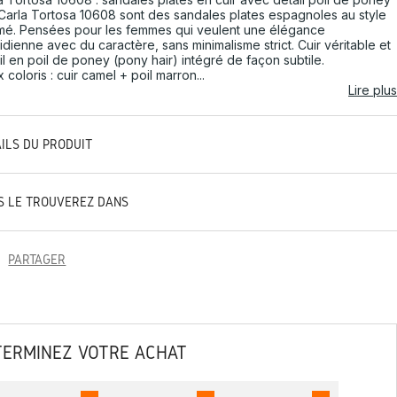
Carla Tortosa 10608 sont des sandales plates espagnoles au style
rmé. Pensées pour les femmes qui veulent une élégance
idienne avec du caractère, sans minimalisme strict. Cuir véritable et
il en poil de poney (pony hair) intégré de façon subtile.
 coloris : cuir camel + poil marron...
Lire plus
AILS DU PRODUIT
S LE TROUVEREZ DANS
PARTAGER
TERMINEZ VOTRE ACHAT