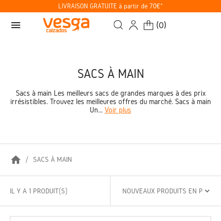
LIVRAISON GRATUITE à partir de 70€*
menu
(
0
)
SACS À MAIN
Sacs à main Les meilleurs sacs de grandes marques à des prix
irrésistibles. Trouvez les meilleures offres du marché. Sacs à main
Un...
Voir plus
home
SACS À MAIN
IL Y A 1 PRODUIT(S)