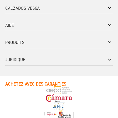
keyboard_arrow_down
CALZADOS VESGA
keyboard_arrow_down
AIDE
keyboard_arrow_down
PRODUITS
keyboard_arrow_down
JURIDIQUE
ACHETEZ AVEC DES GARANTIES