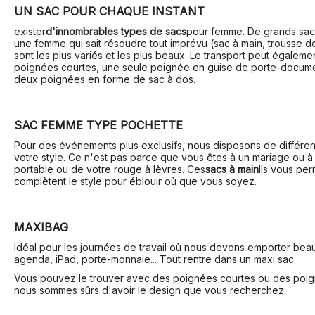
UN SAC POUR CHAQUE INSTANT
exister
d'innombrables types de sacs
pour femme. De grands sacs
une femme qui sait résoudre tout imprévu (sac à main, trousse de
sont les plus variés et les plus beaux. Le transport peut égale
poignées courtes, une seule poignée en guise de porte-docume
deux poignées en forme de sac à dos.
SAC FEMME TYPE POCHETTE
Pour des événements plus exclusifs, nous disposons de différents
votre style. Ce n'est pas parce que vous êtes à un mariage ou
portable ou de votre rouge à lèvres. Ces
sacs à main
Ils vous per
complètent le style pour éblouir où que vous soyez.
MAXIBAG
Idéal pour les journées de travail où nous devons emporter bea
agenda, iPad, porte-monnaie... Tout rentre dans un maxi sac.
Vous pouvez le trouver avec des poignées courtes ou des poigné
nous sommes sûrs d'avoir le design que vous recherchez.