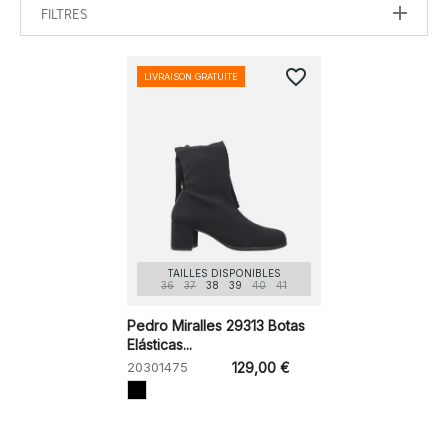
FILTRES
favorite_border
LIVRAISON GRATUITE
TAILLES DISPONIBLES
36
37
38
39
40
41
Pedro Miralles 29313 Botas
Elásticas...
20301475
129,00 €