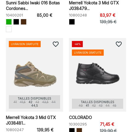
Sunni Sabbi Iwaki 016 Botas
Merrell Yokota 3 Mid GTX
Cordones...
J038479...
10400201
85,00 €
10800248
83,97 €
139,95 €
favorite_border
favorite_border
LIVRAISON GRATUITE
-44%
LIVRAISON GRATUITE
TAILLES DISPONIBLES
41
41,5
42
43
43,5
44
TAILLES DISPONIBLES
44,5
40
41
42
43
44
45
Merrell Yokota 3 Mid GTX
COLORADO
J038481...
10300295
71,45 €
10800247
139,95 €
129,90 €