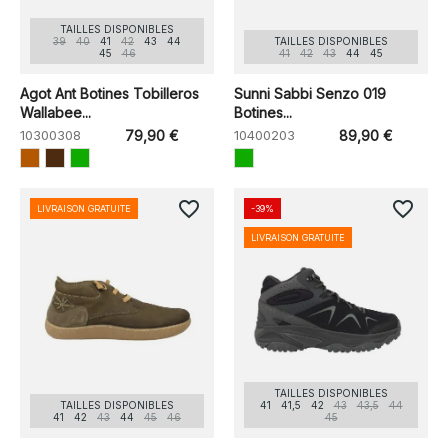
TAILLES DISPONIBLES
39
40
41
42
43
44
TAILLES DISPONIBLES
45
46
41
42
43
44
45
Agot Ant Botines Tobilleros
Sunni Sabbi Senzo 019
Wallabee...
Botines...
10300308
79,90 €
10400203
89,90 €
favorite_border
favorite_border
LIVRAISON GRATUITE
-39%
LIVRAISON GRATUITE
TAILLES DISPONIBLES
TAILLES DISPONIBLES
41
41,5
42
43
43,5
44
41
42
43
44
45
46
45