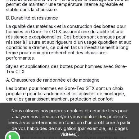
permet de maintenir une température interne agréable et
stable dans la chaussure.
D. Durabilité et résistance
La qualité des matériaux et la construction des bottes pour
hommes en Gore-Tex GTX assurent une durabilité et une
résistance exceptionnelles. Ces bottes sont conçues pour
résister à l'usure et aux rigueurs d'un usage quotidien et aux
conditions extrêmes, ce qui en fait un investissement à long
terme pour ceux qui recherchent des chaussures
performantes.
Styles et applications des bottes pour hommes avec Gore-
Tex GTX
A. Chaussures de randonnée et de montagne
Les bottes pour hommes en Gore-Tex GTX sont un choix
populaire pour la randonnée et les activités de montagne,
car elles garantissent maintien, protection et confort.
Nous utilisons nos propres cookies et ceux de tiers pour
analyser nos services et/ou vous montrer des publicités
BOTTINES MI-HAUTES POUR HOMME
liées à vos préférences en fonction d'un profil créé à partir
Ces bottes possèdent une tige de 10 à 20 centimètres
de vos habitudes de navigation (par exemple, les pages
recouvrant la cheville et un peu plus de la jambe. Ces
visitées).
chaussures peuvent être trouvées en
divers matériaux
: cuir,