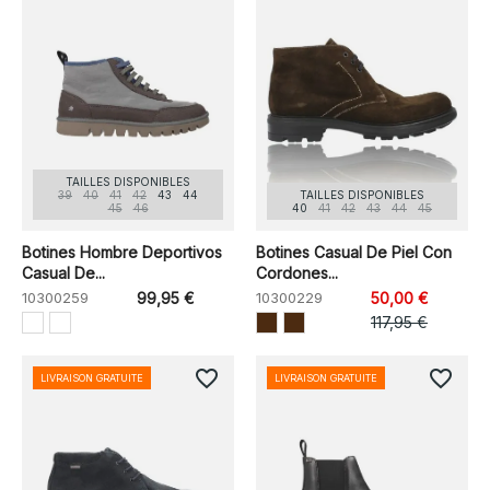
TAILLES DISPONIBLES
39
40
41
42
43
44
TAILLES DISPONIBLES
45
46
40
41
42
43
44
45
Botines Hombre Deportivos
Botines Casual De Piel Con
Casual De...
Cordones...
10300259
99,95 €
10300229
50,00 €
117,95 €
favorite_border
favorite_border
LIVRAISON GRATUITE
LIVRAISON GRATUITE