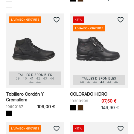
favorite_border
favorite_border
LIVRAISON GRATUITE
-34%
LIVRAISON GRATUITE
TAILLES DISPONIBLES
39
40
41
42
43
44
TAILLES DISPONIBLES
45
46
40
41
42
43
44
45
Tobillero Cordón Y
COLORADO HIDRO
Cremallera
10300296
97,50 €
10600167
109,00 €
149,90 €
favorite_border
favorite_border
LIVRAISON GRATUITE
-57%