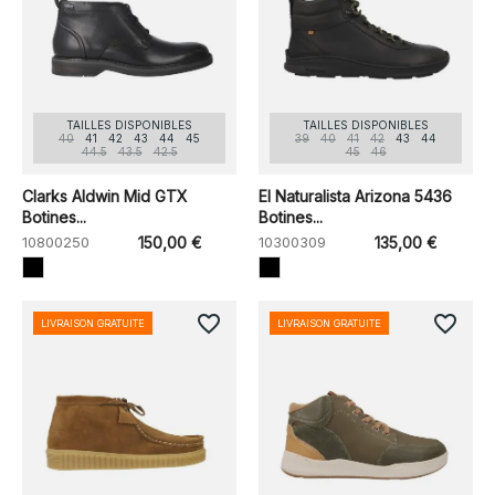
TAILLES DISPONIBLES
TAILLES DISPONIBLES
40
41
42
43
44
45
39
40
41
42
43
44
44.5
43.5
42.5
45
46
Clarks Aldwin Mid GTX
El Naturalista Arizona 5436
Botines...
Botines...
10800250
150,00 €
10300309
135,00 €
favorite_border
favorite_border
LIVRAISON GRATUITE
LIVRAISON GRATUITE