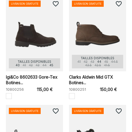
favorite_border
favorite_border
LIVRAISON GRATUITE
LIVRAISON GRATUITE
TAILLES DISPONIBLES
TAILLES DISPONIBLES
41
42
43
44
45
44.5
40
41
42
43
44
45
43.5
42.5
41.5
Igi&Co 8602633 Gore-Tex
Clarks Aldwin Mid GTX
Botines...
Botines...
10800256
115,00 €
10800251
150,00 €
favorite_border
favorite_border
LIVRAISON GRATUITE
LIVRAISON GRATUITE