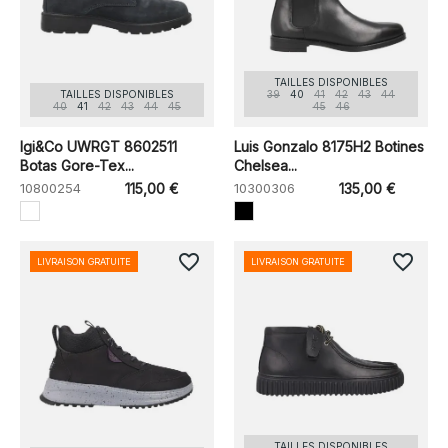
TAILLES DISPONIBLES
TAILLES DISPONIBLES
39
40
41
42
43
44
40
41
42
43
44
45
45
46
Igi&Co UWRGT 8602511
Luis Gonzalo 8175H2 Botines
Botas Gore-Tex...
Chelsea...
10800254
115,00 €
10300306
135,00 €
favorite_border
favorite_border
LIVRAISON GRATUITE
LIVRAISON GRATUITE
TAILLES DISPONIBLES