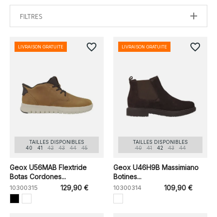
FILTRES
favorite_border
favorite_border
LIVRAISON GRATUITE
LIVRAISON GRATUITE
TAILLES DISPONIBLES
TAILLES DISPONIBLES
40
41
42
43
44
45
40
41
42
43
44
Geox U56MAB Flextride
Geox U46H9B Massimiano
Botas Cordones...
Botines...
10300315
129,90 €
10300314
109,90 €