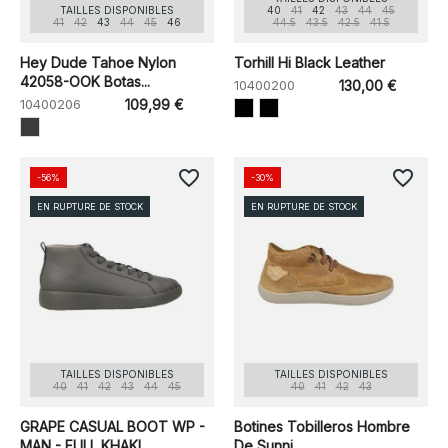
TAILLES DISPONIBLES
40
41
42
43
44
45
41
42
43
44
45
46
44.5
43.5
42.5
41.5
Hey Dude Tahoe Nylon
Torhill Hi Black Leather
42058-OOK Botas...
10400200
130,00 €
10400206
109,99 €
favorite_border
favorite_border
-56%
-30%
EN RUPTURE DE STOCK
EN RUPTURE DE STOCK
TAILLES DISPONIBLES
TAILLES DISPONIBLES
40
41
42
43
44
45
40
41
42
43
GRAPE CASUAL BOOT WP -
Botines Tobilleros Hombre
MAN - FULL KHAKI
De Sunni...