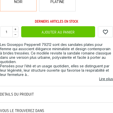
NOIR
PLATINE
DERNIERS ARTICLES EN STOCK
favorite_border
AJOUTER AU PANIER
Les Gioseppo Pepperell 79212 sont des sandales plates pour
femme qui associent élégance minimaliste et design contemporain
à brides tressées. Ce modèle revisite la sandale romaine classique
dans une version plus urbaine, polyvalente et facile à porter au
quotidien.
Pensées pour l’été et un usage quotidien, elles se distinguent par
leur légèreté, leur structure ouverte qui favorise la respirabilité et
leur fermeture à...
Lire plus
DÉTAILS DU PRODUIT
VOUS LE TROUVEREZ DANS