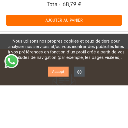
Total:
68,79 €
AJOUTER AU PANIER
Nous utilisons nos propres cookies et ceux de tiers pour
analyser nos services et/ou vous montrer des publicités liées
à vos préférences en fonction d'un profil créé à partir de vos
habitudes de navigation (par exemple, les pages visitées).
Accept
ABONNEZ-VOUS À NOTRE
LETTRE D'INFORMATION!
Inscrivez-vous pour recevoir des mises à jour, accéder