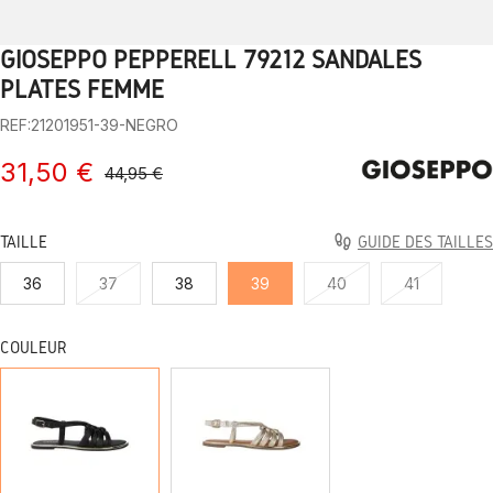
GIOSEPPO PEPPERELL 79212 SANDALES
1
2
3
4
5
6
7
8
9
PLATES FEMME
REF:21201951-39-NEGRO
31,50 €
44,95 €
TAILLE
GUIDE DES TAILLES
36
37
38
39
40
41
COULEUR
NOIR
PLATINE