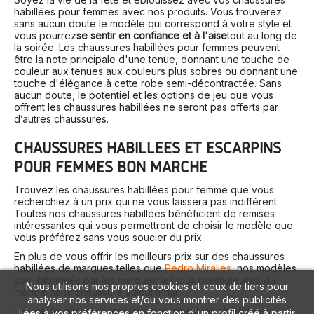
habillées pour femmes avec nos produits. Vous trouverez
sans aucun doute le modèle qui correspond à votre style et
vous pourrez
se sentir en confiance et à l'aise
tout au long de
la soirée. Les chaussures habillées pour femmes peuvent
être la note principale d'une tenue, donnant une touche de
couleur aux tenues aux couleurs plus sobres ou donnant une
touche d'élégance à cette robe semi-décontractée. Sans
aucun doute, le potentiel et les options de jeu que vous
offrent les chaussures habillées ne seront pas offerts par
d’autres chaussures.
CHAUSSURES HABILLÉES ET ESCARPINS
POUR FEMMES BON MARCHÉ
Trouvez les chaussures habillées pour femme que vous
recherchiez à un prix qui ne vous laissera pas indifférent.
Toutes nos chaussures habillées bénéficient de remises
intéressantes qui vous permettront de choisir le modèle que
vous préférez sans vous soucier du prix.
En plus de vous offrir les meilleurs prix sur des chaussures
habillées de marques telles que
Pedro Miralles
, nos modèles
sont fabriqués par les marques les plus prestigieuses du
Nous utilisons nos propres cookies et ceux de tiers pour
monde de la chaussure aujourd'hui.
analyser nos services et/ou vous montrer des publicités
Les meilleures marques vous proposent les chaussures
liées à vos préférences en fonction d'un profil créé à partir