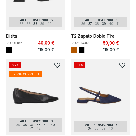
TAILLES DISPONIBLES
TAILLES DISPONIBLES
36
37
38
39
40
36
37
38
39
40
41
Elisita
T2 Zapato Doble Tira
20101186
40,00 €
20201443
50,00 €
115,00 €
115,00 €
favorite_border
favorite_border
-25%
-56%
LIVRAISON GRATUITE
TAILLES DISPONIBLES
35
36
37
38
39
40
TAILLES DISPONIBLES
41
42
37
38
39
40