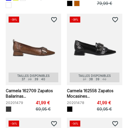
79,99 €
favorite_border
favorite_border
-39%
-39%
TAILLES DISPONIBLES
TAILLES DISPONIBLES
37
38
39
40
37
38
39
40
Carmela 162709 Zapatos
Carmela 162558 Zapatos
Bailarinas...
Mocasines...
20201479
41,99 €
20201478
41,99 €
69,95 €
69,95 €
favorite_border
favorite_border
-34%
-34%