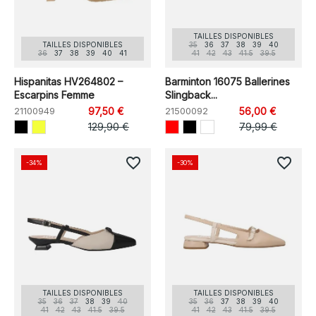
TAILLES DISPONIBLES
TAILLES DISPONIBLES
35
36
37
38
39
40
36
37
38
39
40
41
41
42
43
41.5
39.5
Hispanitas HV264802 –
Barminton 16075 Ballerines
Escarpins Femme
Slingback...
21100949
97,50 €
21500092
56,00 €
129,90 €
79,99 €
favorite_border
favorite_border
-34%
-30%
TAILLES DISPONIBLES
TAILLES DISPONIBLES
35
36
37
38
39
40
35
36
37
38
39
40
41
42
43
41.5
39.5
41
42
43
41.5
39.5