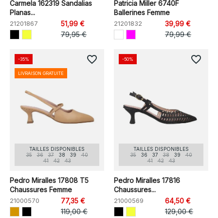
Carmela 162319 Sandalias
Patricia Miller 6740F
Planas...
Ballerines Femme
21201867
51,99 €
21201832
39,99 €
79,95 €
79,99 €
favorite_border
favorite_border
-35%
-50%
LIVRAISON GRATUITE
TAILLES DISPONIBLES
TAILLES DISPONIBLES
35
36
37
38
39
40
35
36
37
38
39
40
41
42
43
41
42
43
Pedro Miralles 17808 T5
Pedro Miralles 17816
Chaussures Femme
Chaussures...
21000570
77,35 €
21000569
64,50 €
119,00 €
129,00 €