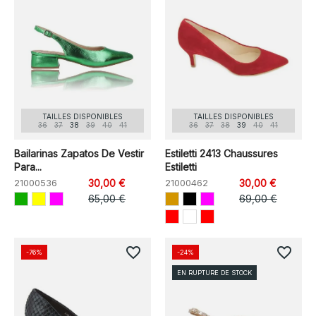
TAILLES DISPONIBLES
TAILLES DISPONIBLES
36
37
38
39
40
41
36
37
38
39
40
41
Bailarinas Zapatos De Vestir
Estiletti 2413 Chaussures
Para...
Estiletti
21000536
30,00 €
21000462
30,00 €
65,00 €
69,00 €
favorite_border
favorite_border
-76%
-24%
EN RUPTURE DE STOCK