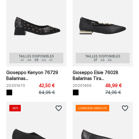
TAILLES DISPONIBLES
TAILLES DISPONIBLES
37
38
39
40
41
37
38
39
Gioseppo Kenyon 76729
Gioseppo Elsie 76028
Bailarinas...
Bailarinas Tira...
20201470
42,50 €
20201469
48,99 €
64,95 €
74,95 €
favorite_border
favorite_border
-40%
LIVRAISON GRATUITE