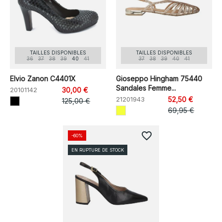
TAILLES DISPONIBLES
TAILLES DISPONIBLES
36
37
38
39
40
41
37
38
39
40
41
Elvio Zanon C4401X
Gioseppo Hingham 75440
Sandales Femme...
20101142
30,00 €
21201943
52,50 €
125,00 €
69,95 €
favorite_border
-60%
EN RUPTURE DE STOCK