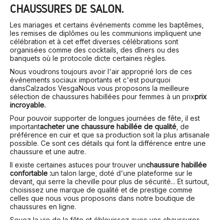
CHAUSSURES DE SALON.
Les mariages et certains événements comme les baptêmes,
les remises de diplômes ou les communions impliquent une
célébration et à cet effet diverses célébrations sont
organisées comme des cocktails, des dîners ou des
banquets où le protocole dicte certaines règles.
Nous voudrons toujours avoir l'air approprié lors de ces
événements sociaux importants et c'est pourquoi
dans
Calzados Vesga
Nous vous proposons la meilleure
sélection de chaussures habillées pour femmes à un prix
prix
incroyable.
Pour pouvoir supporter de longues journées de fête, il est
important
acheter une chaussure habillée de qualité
, de
préférence en cuir et que sa production soit la plus artisanale
possible. Ce sont ces détails qui font la différence entre une
chaussure et une autre.
Il existe certaines astuces pour trouver un
chaussure habillée
confortable :
un talon large, doté d'une plateforme sur le
devant, qui serre la cheville pour plus de sécurité... Et surtout,
choisissez une marque de qualité et de prestige comme
celles que nous vous proposons dans notre boutique de
chaussures en ligne.
Soyez la vie de la fête et éblouissez avec vos chaussures