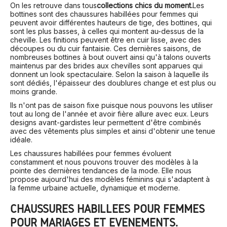
On les retrouve dans tous
collections chics du moment.
Les
bottines sont des chaussures habillées pour femmes qui
peuvent avoir différentes hauteurs de tige, des bottines, qui
sont les plus basses, à celles qui montent au-dessus de la
cheville. Les finitions peuvent être en cuir lisse, avec des
découpes ou du cuir fantaisie. Ces dernières saisons, de
nombreuses bottines à bout ouvert ainsi qu'à talons ouverts
maintenus par des brides aux chevilles sont apparues qui
donnent un look spectaculaire. Selon la saison à laquelle ils
sont dédiés, l'épaisseur des doublures change et est plus ou
moins grande.
Ils n'ont pas de saison fixe puisque nous pouvons les utiliser
tout au long de l'année et avoir fière allure avec eux. Leurs
designs avant-gardistes leur permettent d'être combinés
avec des vêtements plus simples et ainsi d'obtenir une tenue
idéale.
Les chaussures habillées pour femmes évoluent
constamment et nous pouvons trouver des modèles à la
pointe des dernières tendances de la mode. Elle nous
propose aujourd'hui des modèles féminins qui s'adaptent à
la femme urbaine actuelle, dynamique et moderne.
CHAUSSURES HABILLÉES POUR FEMMES
POUR MARIAGES ET ÉVÉNEMENTS.