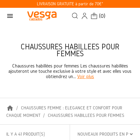
LIVRAISON GRATUITE à partir de 70€*
menu
(
0
)
CHAUSSURES HABILLÉES POUR
FEMMES
Chaussures habillées pour femmes Les chaussures habillées
ajouteront une touche exclusive à votre style et avec elles vous
obtiendrez un...
Voir plus
home
CHAUSSURES FEMME : ÉLÉGANCE ET CONFORT POUR
CHAQUE MOMENT
CHAUSSURES HABILLÉES POUR FEMMES
IL Y A 41 PRODUIT(S)