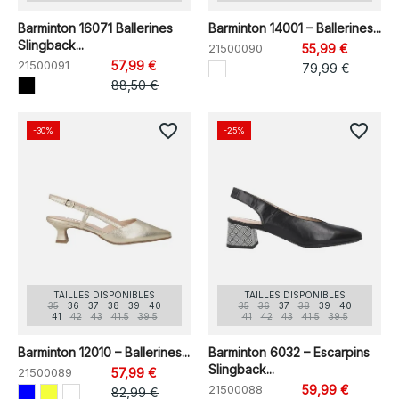
Barminton 16071 Ballerines
Barminton 14001 – Ballerines...
Slingback...
21500090
55,99 €
21500091
57,99 €
79,99 €
88,50 €
favorite_border
favorite_border
-30%
-25%
TAILLES DISPONIBLES
TAILLES DISPONIBLES
35
36
37
38
39
40
35
36
37
38
39
40
41
42
43
41.5
39.5
41
42
43
41.5
39.5
Barminton 12010 – Ballerines...
Barminton 6032 – Escarpins
Slingback...
21500089
57,99 €
21500088
59,99 €
82,99 €