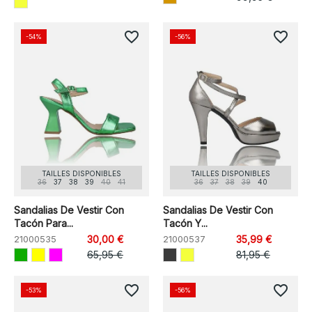
favorite_border
favorite_border
-54%
-56%
TAILLES DISPONIBLES
TAILLES DISPONIBLES
36
37
38
39
40
41
36
37
38
39
40
Sandalias De Vestir Con
Sandalias De Vestir Con
Tacón Para...
Tacón Y...
21000535
30,00 €
21000537
35,99 €
65,95 €
81,95 €
favorite_border
favorite_border
-53%
-56%