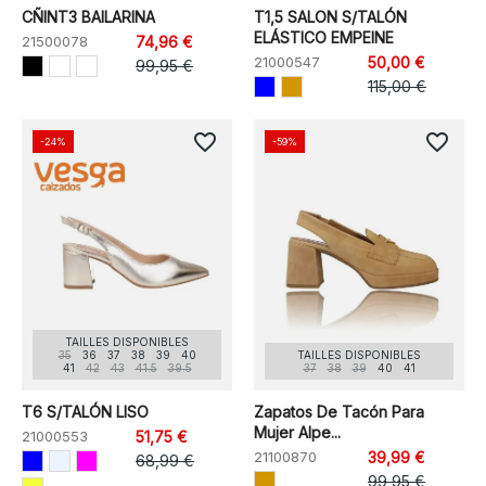
CÑINT3 BAILARINA
T1,5 SALON S/TALÓN
ELÁSTICO EMPEINE
21500078
74,96 €
21000547
50,00 €
99,95 €
115,00 €
favorite_border
favorite_border
-24%
-59%
TAILLES DISPONIBLES
35
36
37
38
39
40
TAILLES DISPONIBLES
41
42
43
41.5
39.5
37
38
39
40
41
T6 S/TALÓN LISO
Zapatos De Tacón Para
Mujer Alpe...
21000553
51,75 €
21100870
39,99 €
68,99 €
99,95 €