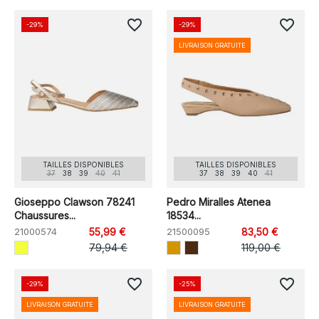
favorite_border
favorite_border
-29%
-29%
LIVRAISON GRATUITE
TAILLES DISPONIBLES
TAILLES DISPONIBLES
37
38
39
40
41
37
38
39
40
41
Gioseppo Clawson 78241
Pedro Miralles Atenea
Chaussures...
18534...
21000574
55,99 €
21500095
83,50 €
79,94 €
119,00 €
favorite_border
favorite_border
-29%
-25%
LIVRAISON GRATUITE
LIVRAISON GRATUITE