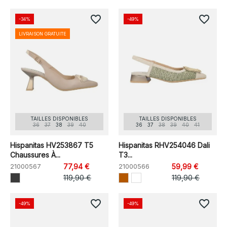
favorite_border
favorite_border
-34%
-49%
LIVRAISON GRATUITE
TAILLES DISPONIBLES
TAILLES DISPONIBLES
36
37
38
39
40
36
37
38
39
40
41
Hispanitas HV253867 T5
Hispanitas RHV254046 Dali
Chaussures À...
T3...
21000567
77,94 €
21000566
59,99 €
119,90 €
119,90 €
favorite_border
favorite_border
-49%
-49%