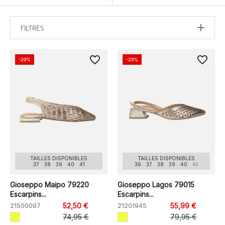
FILTRES
favorite_border
favorite_border
-29%
-29%
TAILLES DISPONIBLES
TAILLES DISPONIBLES
37
38
39
40
41
36
37
38
39
40
41
Gioseppo Maipo 79220
Gioseppo Lagos 79015
Escarpins...
Escarpins...
21500097
52,50 €
21201945
55,99 €
74,95 €
79,95 €