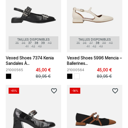
TAILLES DISPONIBLES
TAILLES DISPONIBLES
35
36
37
38
39
40
35
36
37
38
39
40
41
42
43
41
42
43
Vexed Shoes 7374 Kenia
Vexed Shoes 5996 Mencia –
Sandales À...
Ballerines...
21000565
45,00 €
21000564
45,00 €
89,95 €
89,95 €
favorite_border
favorite_border
-65%
-56%