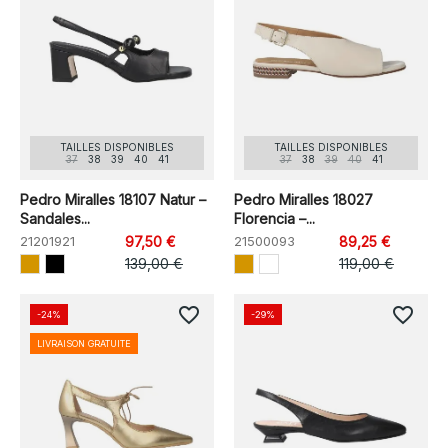
TAILLES DISPONIBLES
TAILLES DISPONIBLES
37
38
39
40
41
37
38
39
40
41
Pedro Miralles 18107 Natur –
Pedro Miralles 18027
Sandales...
Florencia –...
21201921
97,50 €
21500093
89,25 €
139,00 €
119,00 €
favorite_border
favorite_border
-24%
-29%
LIVRAISON GRATUITE