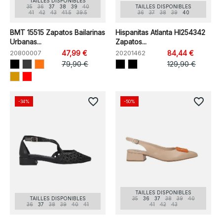
TAILLES DISPONIBLES
35
36
37
38
39
40
TAILLES DISPONIBLES
41
42
43
41.5
39.5
36
37
38
39
40
BMT 15515 Zapatos Bailarinas
Hispanitas Atlanta HI254342
Urbanas...
Zapatos...
20800007
47,99 €
20201462
84,44 €
79,90 €
129,90 €
favorite_border
favorite_border
-34%
-50%
TAILLES DISPONIBLES
TAILLES DISPONIBLES
35
36
37
38
39
40
36
37
38
39
40
41
41
42
43