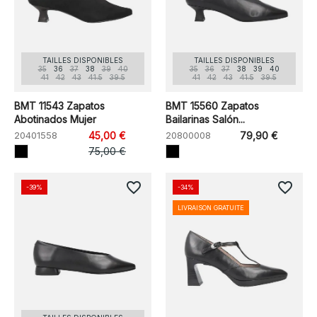
TAILLES DISPONIBLES
TAILLES DISPONIBLES
35
36
37
38
39
40
35
36
37
38
39
40
41
42
43
41.5
39.5
41
42
43
41.5
39.5
BMT 11543 Zapatos
BMT 15560 Zapatos
Abotinados Mujer
Bailarinas Salón...
20401558
45,00 €
20800008
79,90 €
75,00 €
favorite_border
favorite_border
-39%
-34%
LIVRAISON GRATUITE