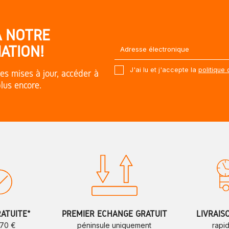
À NOTRE
ATION!
J'ai lu et j'accepte la
politique 
es mises à jour, accéder à
plus encore.
RATUITE*
PREMIER ÉCHANGE GRATUIT
LIVRAIS
 70 €
péninsule uniquement
rapi