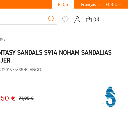
BLOG
Français
EUR €


(
0
)
MME
NTASY SANDALS S914 NOHAM SANDALIAS
JER
:21201875-36-BLANCO
,50 €
74,95 €