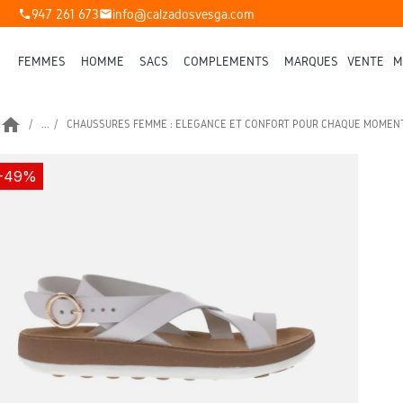
947 261 673
info@calzadosvesga.com
phone
mail
FEMMES
HOMME
SACS
COMPLÉMENTS
MARQUES
VENTE
M
home
...
CHAUSSURES FEMME : ÉLÉGANCE ET CONFORT POUR CHAQUE MOMEN
-49%