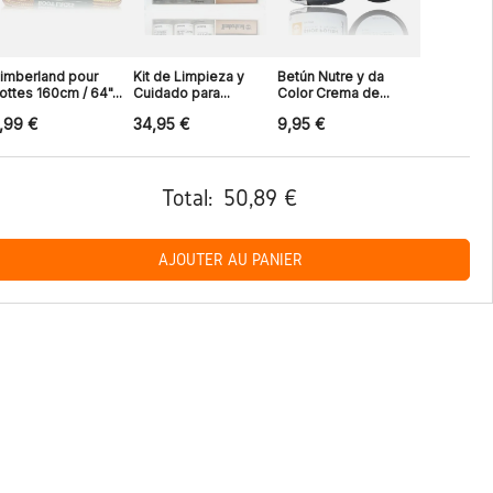
imberland pour
Kit de Limpieza y
Betún Nutre y da
ottes 160cm / 64"...
Cuidado para...
Color Crema de...
,99 €
34,95 €
9,95 €
Total:
50,89 €
AJOUTER AU PANIER