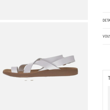
DÉT
VOU