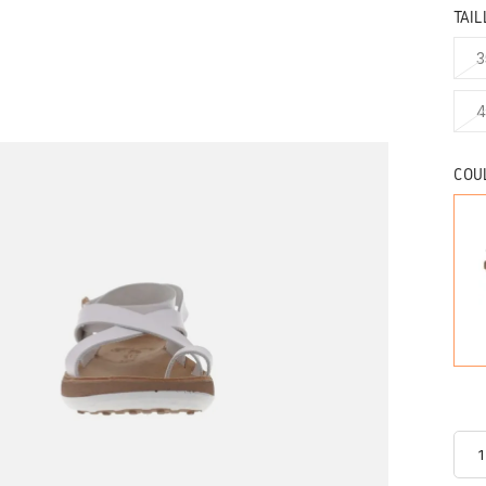
TAIL
3
4
COU