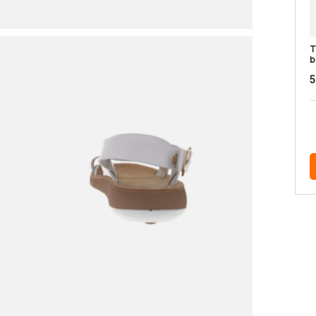
T
b
5