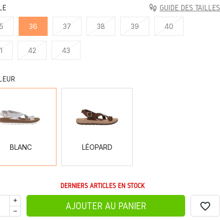
LE
GUIDE DES TAILLES
5
36
37
38
39
40
1
42
43
LEUR
BLANC
LÉOPARD
BLANC
LÉOPARD
DERNIERS ARTICLES EN STOCK
favorite_border
AJOUTER AU PANIER