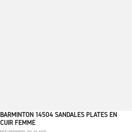
BARMINTON 14504 SANDALES PLATES EN
1
2
3
4
5
6
7
8
9
10
CUIR FEMME