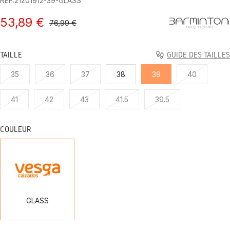
REF:21201912-39-GLASS
53,89 €
76,99 €
TAILLE
GUIDE DES TAILLES
35
36
37
38
39
40
41
42
43
41.5
39.5
COULEUR
GLASS
GLASS