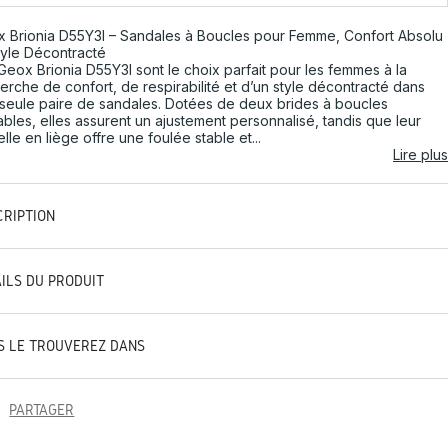
 Brionia D55Y3I – Sandales à Boucles pour Femme, Confort Absolu
tyle Décontracté
Geox Brionia D55Y3I sont le choix parfait pour les femmes à la
erche de confort, de respirabilité et d’un style décontracté dans
seule paire de sandales. Dotées de deux brides à boucles
ables, elles assurent un ajustement personnalisé, tandis que leur
lle en liège offre une foulée stable et...
Lire plus
CRIPTION
AILS DU PRODUIT
S LE TROUVEREZ DANS
PARTAGER