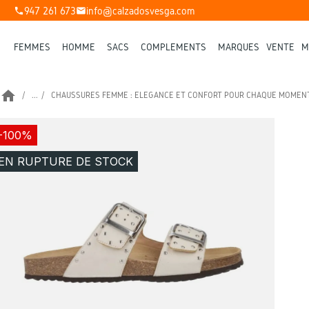
947 261 673
info@calzadosvesga.com
phone
mail
FEMMES
HOMME
SACS
COMPLÉMENTS
MARQUES
VENTE
M
home
...
CHAUSSURES FEMME : ÉLÉGANCE ET CONFORT POUR CHAQUE MOMEN
-100%
EN RUPTURE DE STOCK