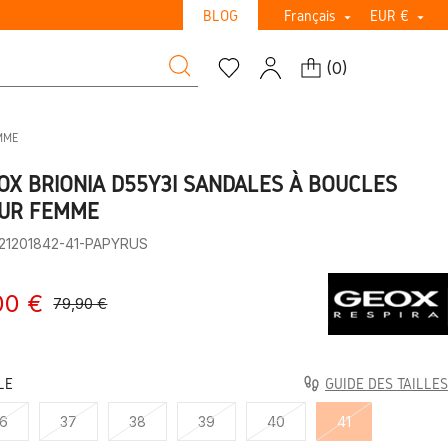
BLOG
Français
EUR €


(
0
)
MME
OX BRIONIA D55Y3I SANDALES À BOUCLES
UR FEMME
:21201842-41-PAPYRUS
00 €
79,90 €
LE
GUIDE DES TAILLES
6
37
38
39
40
41