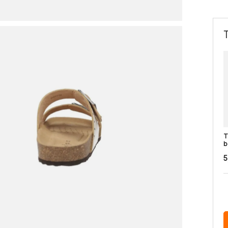
T
b
5