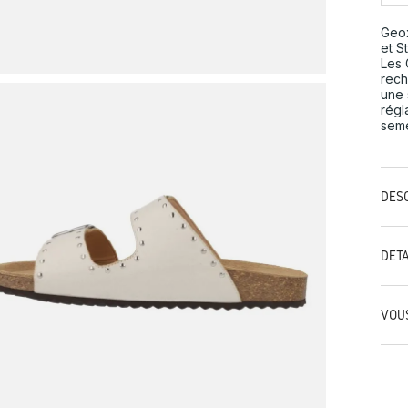
Geox
et S
Les 
rech
une 
régl
seme
DES
DÉT
VOU