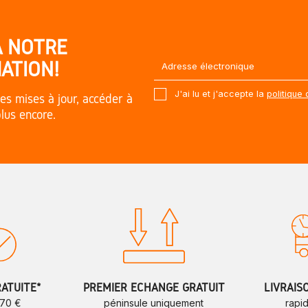
À NOTRE
ATION!
J'ai lu et j'accepte la
politique 
es mises à jour, accéder à
plus encore.
RATUITE*
PREMIER ÉCHANGE GRATUIT
LIVRAIS
 70 €
péninsule uniquement
rapi