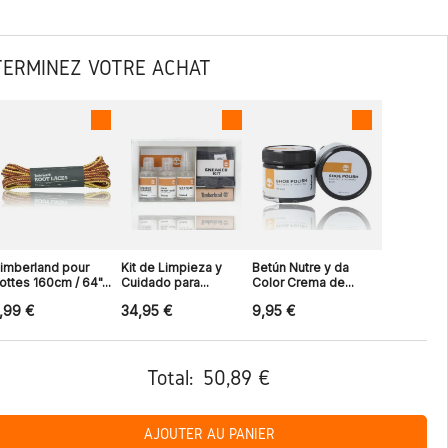
TERMINEZ VOTRE ACHAT
imberland pour
Kit de Limpieza y
Betún Nutre y da
ottes 160cm / 64"...
Cuidado para...
Color Crema de...
,99 €
34,95 €
9,95 €
Total:
50,89 €
AJOUTER AU PANIER