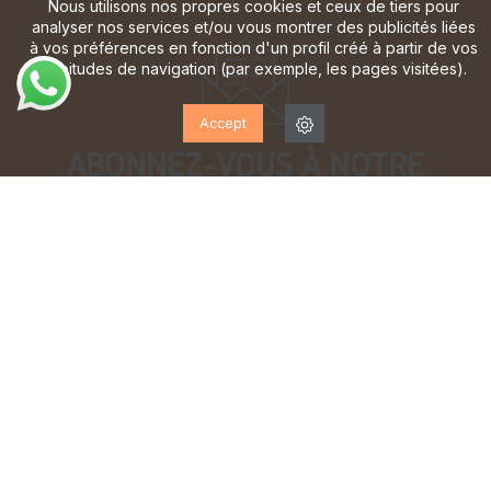
Nous utilisons nos propres cookies et ceux de tiers pour
analyser nos services et/ou vous montrer des publicités liées
à vos préférences en fonction d'un profil créé à partir de vos
habitudes de navigation (par exemple, les pages visitées).
Accept
ABONNEZ-VOUS À NOTRE
LETTRE D'INFORMATION!
Inscrivez-vous pour recevoir des mises à jour, accéder
à des offres exclusives et bien plus encore.
J'ai lu et j'accepte la
politique de confidentialité