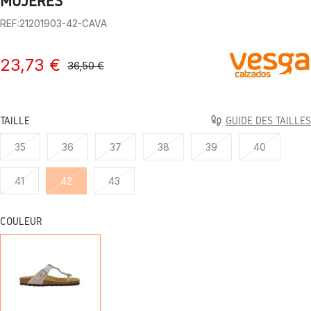
MUJERES
REF:21201903-42-CAVA
23,73 €
36,50 €
TAILLE
GUIDE DES TAILLES
35
36
37
38
39
40
41
42
43
COULEUR
CREUSEMENT