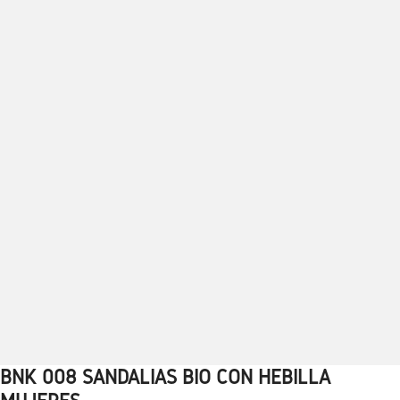
BNK 008 SANDALIAS BIO CON HEBILLA
1
2
3
4
5
6
7
8
9
10