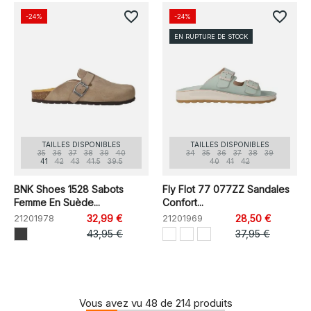
favorite_border
favorite_border
-24%
-24%
EN RUPTURE DE STOCK
TAILLES DISPONIBLES
TAILLES DISPONIBLES
35
36
37
38
39
40
34
35
36
37
38
39
41
42
43
41.5
39.5
40
41
42
BNK Shoes 1528 Sabots
Fly Flot 77 077ZZ Sandales
Femme En Suède...
Confort...
21201978
32,99 €
21201969
28,50 €
43,95 €
37,95 €
Vous avez vu 48 de 214 produits