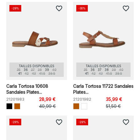
favorite_border
favorite_border
-29%
-30%
TAILLES DISPONIBLES
TAILLES DISPONIBLES
35
36
37
38
39
40
35
36
37
38
39
40
41
42
43
41.5
39.5
41
42
43
41.5
39.5
Carla Tortosa 10608
Carla Tortosa 11722 Sandales
Sandales Plates...
Plates...
21201983
28,99 €
21201982
35,99 €
40,99 €
51,50 €
favorite_border
favorite_border
-29%
-29%