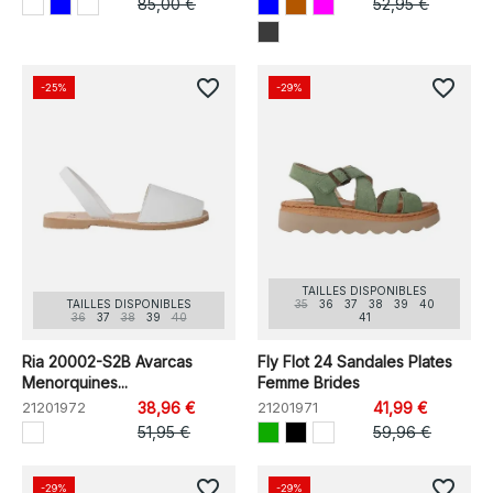
85,00 €
52,95 €
favorite_border
favorite_border
-25%
-29%
TAILLES DISPONIBLES
TAILLES DISPONIBLES
35
36
37
38
39
40
36
37
38
39
40
41
Ria 20002-S2B Avarcas
Fly Flot 24 Sandales Plates
Menorquines...
Femme Brides
21201972
38,96 €
21201971
41,99 €
51,95 €
59,96 €
favorite_border
favorite_border
-29%
-29%