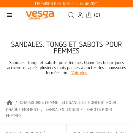
LIVRAISON GRATUITE à partir de 70€*
menu
(
0
)
SANDALES, TONGS ET SABOTS POUR
FEMMES
Sandales, tongs et sabots pour femmes Quand les beaux jours
arrivent et après plusieurs mois passés à porter des chaussures
fermées, on...
Voir plus
home
CHAUSSURES FEMME : ÉLÉGANCE ET CONFORT POUR
CHAQUE MOMENT
SANDALES, TONGS ET SABOTS POUR
FEMMES