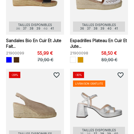
TAILLES DISPONIBLES
TAILLES DISPONIBLES
36
37
38
39
40
41
36
37
38
39
40
41
Sandales Bio En Cuir Et Jute
Espadrilles Plateau En Cuir Et
Fait...
Jute...
21900099
55,99 €
21900098
58,50 €
79,90 €
89,90 €
favorite_border
favorite_border
-29%
-30%
LIVRAISON GRATUITE
TAILLES DISPONIBLES
TAILLES DISPONIBLES
35
36
37
38
39
40