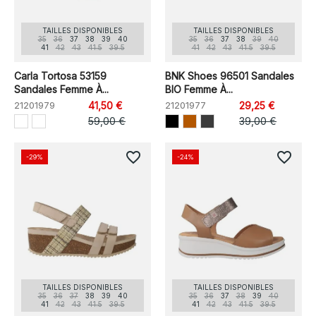
TAILLES DISPONIBLES
TAILLES DISPONIBLES
35
36
37
38
39
40
35
36
37
38
39
40
41
42
43
41.5
39.5
41
42
43
41.5
39.5
Carla Tortosa 53159
BNK Shoes 96501 Sandales
Sandales Femme À...
BIO Femme À...
21201979
41,50 €
21201977
29,25 €
59,00 €
39,00 €
favorite_border
favorite_border
-29%
-24%
TAILLES DISPONIBLES
TAILLES DISPONIBLES
35
36
37
38
39
40
35
36
37
38
39
40
41
42
43
41.5
39.5
41
42
43
41.5
39.5