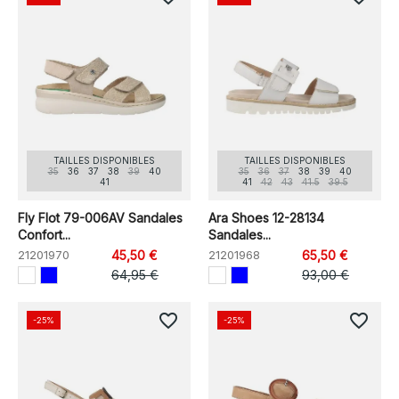
TAILLES DISPONIBLES
TAILLES DISPONIBLES
35
36
37
38
39
40
35
36
37
38
39
40
41
41
42
43
41.5
39.5
Fly Flot 79-006AV Sandales
Ara Shoes 12-28134
Confort...
Sandales...
21201970
45,50 €
21201968
65,50 €
64,95 €
93,00 €
favorite_border
favorite_border
-25%
-25%