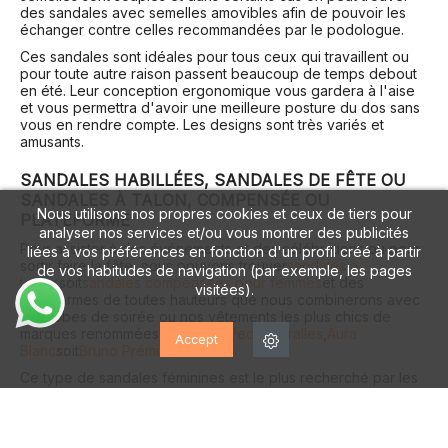
des sandales avec semelles amovibles afin de pouvoir les
échanger contre celles recommandées par le podologue.
Ces sandales sont idéales pour tous ceux qui travaillent ou
pour toute autre raison passent beaucoup de temps debout
en été. Leur conception ergonomique vous gardera à l'aise
et vous permettra d'avoir une meilleure posture du dos sans
vous en rendre compte. Les designs sont très variés et
amusants.
SANDALES HABILLÉES, SANDALES DE FÊTE OU
SANDALES À TALON, COMPENSÉE OU
Nous utilisons nos propres cookies et ceux de tiers pour
PLATEFORME
analyser nos services et/ou vous montrer des publicités
Pour assister à des événements et des célébrations ou pour
liées à vos préférences en fonction d'un profil créé à partir
sortir faire la fête, nous pouvons trouver
sandales à
de vos habitudes de navigation (par exemple, les pages
talons
soit
sandales compensées pour femmes
et des
visitées).
plateformes de toutes hauteurs que nous combinerons avec
nos robes de soirée ou nos vêtements les plus chics de
marques renommées telles que
Pedro Miralles
,
Aura
Accept
Blanc
soit
Bruno Prémi
Ce type de sandales féminines est le plus recherché par les
femmes lors des grands événements, beaucoup associent
strass et tissus nobles, devenant ainsi d'authentiques bijoux.
Même si elles semblent inconfortables en raison de leur talon
fin, les bonnes sandales de fête d'une marque renommée