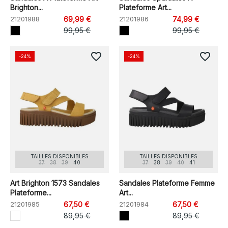
Brighton...
Plateforme Art...
21201988
69,99 €
21201986
74,99 €
99,95 €
99,95 €
favorite_border
favorite_border
-24%
-24%
TAILLES DISPONIBLES
TAILLES DISPONIBLES
37
38
39
40
37
38
39
40
41
Art Brighton 1573 Sandales
Sandales Plateforme Femme
Plateforme...
Art...
21201985
67,50 €
21201984
67,50 €
89,95 €
89,95 €