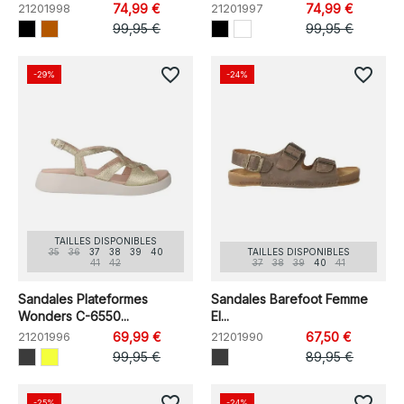
21201998
74,99 €
21201997
74,99 €
99,95 €
99,95 €
favorite_border
favorite_border
-29%
-24%
TAILLES DISPONIBLES
35
36
37
38
39
40
TAILLES DISPONIBLES
41
42
37
38
39
40
41
Sandales Plateformes
Sandales Barefoot Femme
Wonders C-6550...
El...
21201996
69,99 €
21201990
67,50 €
99,95 €
89,95 €
favorite_border
favorite_border
-25%
-24%