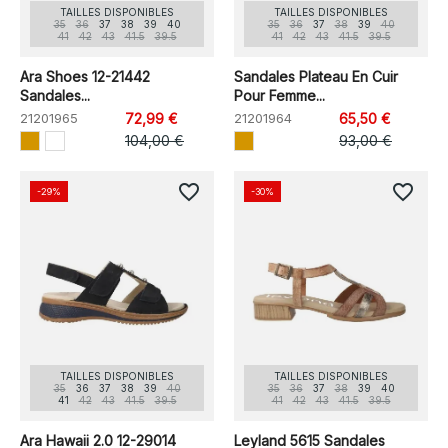
TAILLES DISPONIBLES
TAILLES DISPONIBLES
35
36
37
38
39
40
35
36
37
38
39
40
41
42
43
41.5
39.5
41
42
43
41.5
39.5
Ara Shoes 12-21442
Sandales Plateau En Cuir
Sandales...
Pour Femme...
21201965
72,99 €
21201964
65,50 €
104,00 €
93,00 €
favorite_border
favorite_border
-29%
-30%
TAILLES DISPONIBLES
TAILLES DISPONIBLES
35
36
37
38
39
40
35
36
37
38
39
40
41
42
43
41.5
39.5
41
42
43
41.5
39.5
Ara Hawaii 2.0 12-29014
Leyland 5615 Sandales