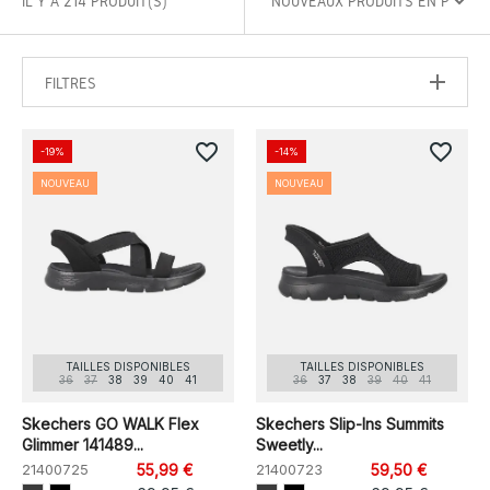
IL Y A 214 PRODUIT(S)
FILTRES
favorite_border
favorite_border
-19%
-14%
NOUVEAU
NOUVEAU
TAILLES DISPONIBLES
TAILLES DISPONIBLES
36
37
38
39
40
41
36
37
38
39
40
41
Skechers GO WALK Flex
Skechers Slip-Ins Summits
Glimmer 141489...
Sweetly...
21400725
55,99 €
21400723
59,50 €