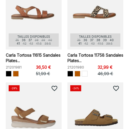
TAILLES DISPONIBLES
TAILLES DISPONIBLES
35
36
37
38
39
40
35
36
37
38
39
40
41
42
43
41.5
39.5
41
42
43
41.5
39.5
Carla Tortosa 11615 Sandales
Carla Tortosa 11758 Sandales
Plates...
Plates...
21201981
36,50 €
21201980
32,99 €
51,99 €
46,99 €
favorite_border
favorite_border
-29%
-24%