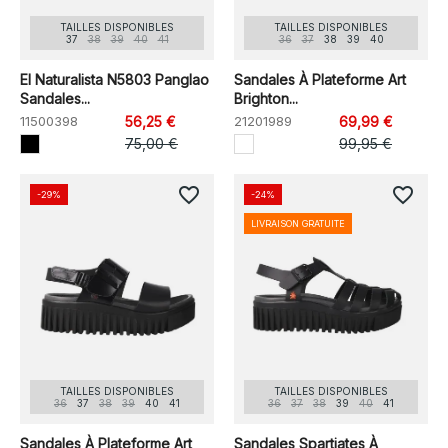
TAILLES DISPONIBLES
TAILLES DISPONIBLES
37
38
39
40
41
36
37
38
39
40
El Naturalista N5803 Panglao
Sandales À Plateforme Art
Sandales...
Brighton...
11500398
56,25 €
21201989
69,99 €
75,00 €
99,95 €
favorite_border
favorite_border
-29%
-24%
LIVRAISON GRATUITE
TAILLES DISPONIBLES
TAILLES DISPONIBLES
36
37
38
39
40
41
36
37
38
39
40
41
Sandales À Plateforme Art
Sandales Spartiates À