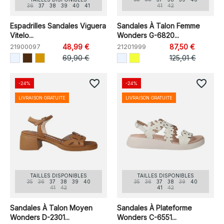
36
37
38
39
40
41
41
42
Espadrilles Sandales Viguera
Sandales À Talon Femme
Vitelo...
Wonders G-6820...
21900097
48,99 €
21201999
87,50 €
69,90 €
125,01 €
favorite_border
favorite_border
-24%
-24%
LIVRAISON GRATUITE
LIVRAISON GRATUITE
TAILLES DISPONIBLES
TAILLES DISPONIBLES
35
36
37
38
39
40
35
36
37
38
39
40
41
42
41
42
Sandales À Talon Moyen
Sandales À Plateforme
Wonders D-2301...
Wonders C-6551...