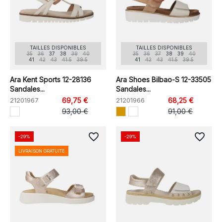
TAILLES DISPONIBLES
TAILLES DISPONIBLES
35
36
37
38
39
40
35
36
37
38
39
40
41
42
43
41.5
39.5
41
42
43
41.5
39.5
Ara Kent Sports 12-28136
Ara Shoes Bilbao-S 12-33505
Sandales...
Sandales...
21201967
69,75 €
21201966
68,25 €
93,00 €
91,00 €
favorite_border
favorite_border
-29%
-29%
LIVRAISON GRATUITE