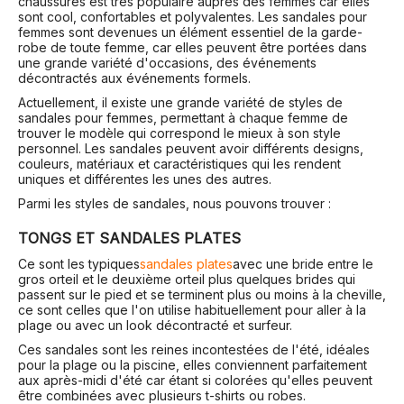
chaussures est très populaire auprès des femmes car elles
sont cool, confortables et polyvalentes. Les sandales pour
femmes sont devenues un élément essentiel de la garde-
robe de toute femme, car elles peuvent être portées dans
une grande variété d'occasions, des événements
décontractés aux événements formels.
Actuellement, il existe une grande variété de styles de
sandales pour femmes, permettant à chaque femme de
trouver le modèle qui correspond le mieux à son style
personnel. Les sandales peuvent avoir différents designs,
couleurs, matériaux et caractéristiques qui les rendent
uniques et différentes les unes des autres.
Parmi les styles de sandales, nous pouvons trouver :
TONGS ET SANDALES PLATES
Ce sont les typiques
sandales plates
avec une bride entre le
gros orteil et le deuxième orteil plus quelques brides qui
passent sur le pied et se terminent plus ou moins à la cheville,
ce sont celles que l'on utilise habituellement pour aller à la
plage ou avec un look décontracté et surfeur.
Ces sandales sont les reines incontestées de l'été, idéales
pour la plage ou la piscine, elles conviennent parfaitement
aux après-midi d'été car étant si colorées qu'elles peuvent
être combinées avec plusieurs t-shirts ou robes.