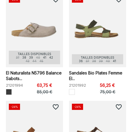
TAILLES DISPONIBLES
37
38
39
40
41
42
TAILLES DISPONIBLES
43
44
45
36
37
38
39
40
41
El Naturalista N5796 Balance
Sandales Bio Plates Femme
Sabots...
El...
21201994
63,75 €
21201992
56,25 €
85,00 €
75,00 €
favorite_border
favorite_border
-24%
-24%