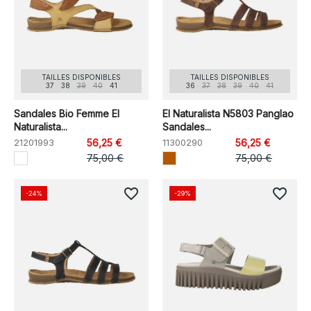
TAILLES DISPONIBLES
TAILLES DISPONIBLES
37
38
39
40
41
36
37
38
39
40
41
Sandales Bio Femme El
El Naturalista N5803 Panglao
Naturalista...
Sandales...
21201993
56,25 €
11300290
56,25 €
75,00 €
75,00 €
favorite_border
favorite_border
-24%
-29%