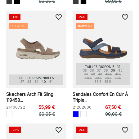
69,95 €
69,95 €
favorite_border
favorite_border
-19%
-24%
NOUVEAU
NOUVEAU
TAILLES DISPONIBLES
35
36
37
38
39
40
41
42
43
42.5
41.5
TAILLES DISPONIBLES
40.5
39.5
38.5
37.5
37
38
39
40
41
36.5
35.5
Skechers Arch Fit Sling
Sandales Confort En Cuir À
119458...
Triple...
21400722
55,99 €
21202000
67,50 €
69,95 €
90,00 €
favorite_border
favorite_border
-29%
-24%