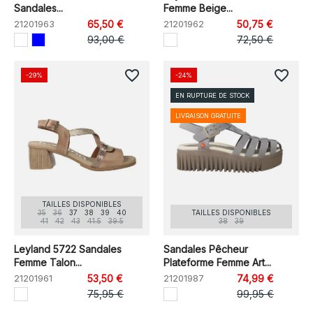
Sandales...
Femme Beige...
21201963
65,50 €
21201962
50,75 €
93,00 €
72,50 €
favorite_border
favorite_border
-29%
-24%
EN RUPTURE DE STOCK
LIVRAISON GRATUITE
TAILLES DISPONIBLES
35
36
37
38
39
40
TAILLES DISPONIBLES
41
42
43
41.5
39.5
38
39
Leyland 5722 Sandales
Sandales Pêcheur
Femme Talon...
Plateforme Femme Art...
21201961
53,50 €
21201987
74,99 €
75,95 €
99,95 €