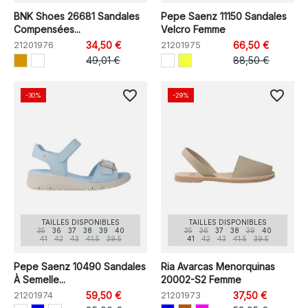
BNK Shoes 26681 Sandales
Pepe Saenz 11150 Sandales
Compensées...
Velcro Femme
21201976
34,50 €
21201975
66,50 €
49,01 €
88,50 €
favorite_border
favorite_border
-30%
-29%
TAILLES DISPONIBLES
TAILLES DISPONIBLES
35
36
37
38
39
40
35
36
37
38
39
40
41
42
43
41.5
39.5
41
42
43
41.5
39.5
Pepe Saenz 10490 Sandales
Ria Avarcas Menorquinas
À Semelle...
20002-S2 Femme
21201974
59,50 €
21201973
37,50 €