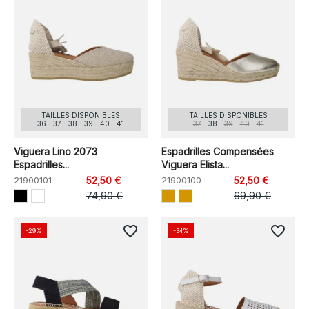
TAILLES DISPONIBLES
TAILLES DISPONIBLES
36
37
38
39
40
41
37
38
39
40
41
Viguera Lino 2073
Espadrilles Compensées
Espadrilles...
Viguera Elista...
21900101
52,50 €
21900100
52,50 €
74,90 €
69,90 €
favorite_border
favorite_border
-29%
-34%