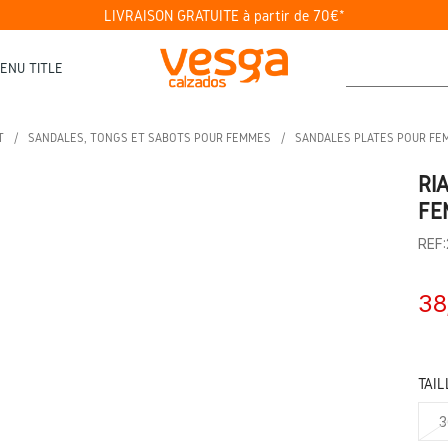
LIVRAISON GRATUITE à partir de 70€*
ENU TITLE
T
SANDALES, TONGS ET SABOTS POUR FEMMES
SANDALES PLATES POUR FE
RI
FE
REF
38
TAIL
3