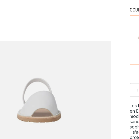
COU
Les 
en E
modè
sand
soph
Il s
prot