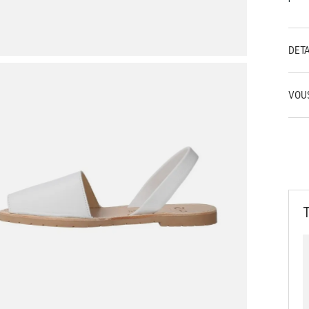
DÉT
VOU