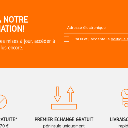
À NOTRE
ATION!
J'ai lu et j'accepte la
politique 
es mises à jour, accéder à
plus encore.
RATUITE*
PREMIER ÉCHANGE GRATUIT
LIVRAIS
 70 €
péninsule uniquement
rapi