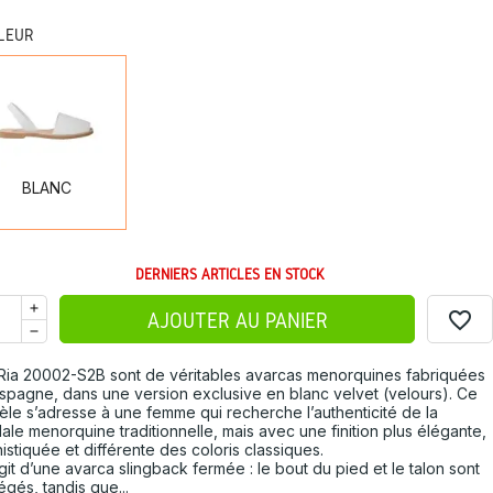
LEUR
BLANC
BLANC
DERNIERS ARTICLES EN STOCK
favorite_border
AJOUTER AU PANIER
Ria 20002-S2B sont de véritables avarcas menorquines fabriquées
spagne, dans une version exclusive en blanc velvet (velours). Ce
le s’adresse à une femme qui recherche l’authenticité de la
ale menorquine traditionnelle, mais avec une finition plus élégante,
istiquée et différente des coloris classiques.
’agit d’une avarca slingback fermée : le bout du pied et le talon sont
égés, tandis que...