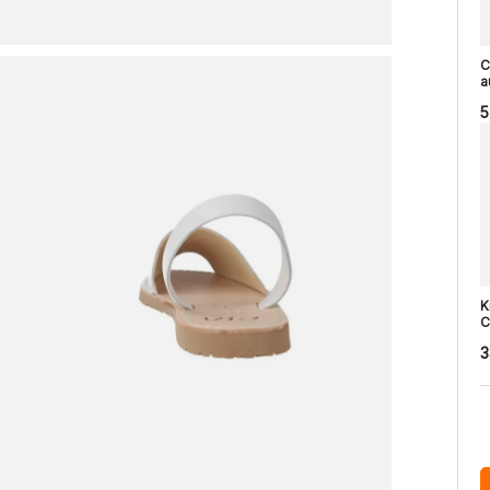
C
a
5
K
C
3