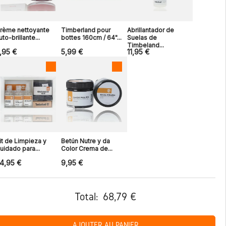
rème nettoyante
Timberland pour
Abrillantador de
uto-brillante...
bottes 160cm / 64"...
Suelas de
Timbeland...
,95 €
5,99 €
11,95 €
it de Limpieza y
Betún Nutre y da
uidado para...
Color Crema de...
4,95 €
9,95 €
Total:
68,79 €
AJOUTER AU PANIER