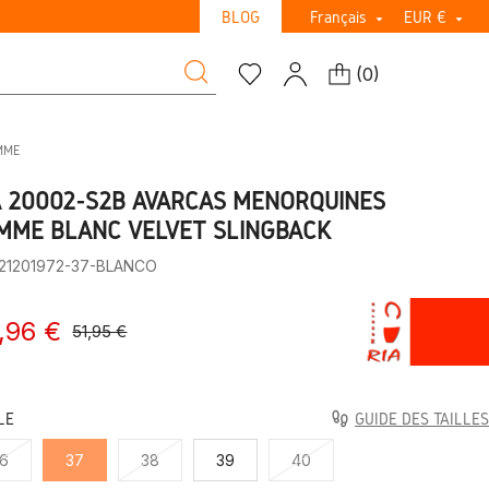
BLOG
Français
EUR €


(
0
)
MME
A 20002-S2B AVARCAS MENORQUINES
MME BLANC VELVET SLINGBACK
:21201972-37-BLANCO
,96 €
51,95 €
LE
GUIDE DES TAILLES
6
37
38
39
40