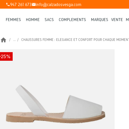
947 261 673
info@calzadosvesga.com
phone
mail
FEMMES
HOMME
SACS
COMPLÉMENTS
MARQUES
VENTE
M
home
...
CHAUSSURES FEMME : ÉLÉGANCE ET CONFORT POUR CHAQUE MOMEN
-25%