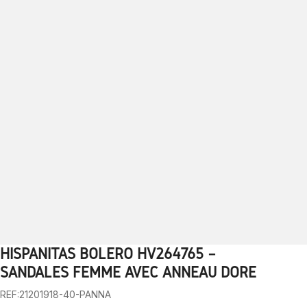
HISPANITAS BOLERO HV264765 –
1
2
3
4
5
6
7
8
9
10
SANDALES FEMME AVEC ANNEAU DORÉ
REF:21201918-40-PANNA