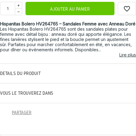
favorite_border
AJOUTER AU PANIER
Hispanitas Bolero HV264765 – Sandales Femme avec Anneau Doré
Les Hispanitas Bolero HV264765 sont des sandales plates pour
femme avec détail bijou : anneau doré qui apporte élégance. Les
fines lanières stylisent le pied et la boucle permet un ajustement
sûr. Parfaites pour marcher confortablement en été, en vacances,
pour dîner ou événements informels. Disponibles...
Lire plus
DÉTAILS DU PRODUIT
VOUS LE TROUVEREZ DANS
PARTAGER