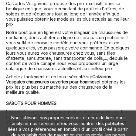
Calzados Vesga
vous propose des prix exclusifs dans sa
boutique en ligne, vous permettant de profiter d'offres, de
soldes et de réductions tout au long de l'année afin que
vous puissiez obtenir les modèles les plus actuels au meilleur
prix.
Notre boutique en ligne est votre magasin de chaussures de
confiance, donc acheter en ligne ne sera pas un problème. Il
vous suffit de choisir le modèle que vous préférez et en
quelques clics, vous passerez votre commande. En quelques
jours vous aurez vos chaussures chez vous, sans files
d'attente, sans attente, sans transporter de colis,..., depuis le
confort de votre canapé nous vous proposons un large
catalogue de chaussures actuelles et au meilleur prix.
Achetez facilement et en toute sécurité sur
Calzados
Vesga
tes chaussures ouvertes pour hommes
et obtenez les
prix les plus bas du marché sur des chaussures de la
meilleure qualité.
SABOTS POUR HOMMES
Les sabots pour hommes que nous vous proposons sont les
plus
confortable et actuel
de l'ensemble du marché. Un type
Nous utilisons nos propres cookies et ceux de tiers pour
de chaussures pour hommes qui, ces dernières années, est
analyser nos services et/ou vous montrer des publicités
devenu de plus en plus important.
liées à vos préférences en fonction d'un profil créé à partir
de vos habitudes de navigation (par exemple, les pages
Calzados Vesga
Il se caractérise par être toujours à jour et