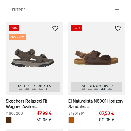
FILTRES
favorite_border
favorite_border
-19%
-24%
NOUVEAU
TAILLES DISPONIBLES
TAILLES DISPONIBLES
41
42
43
44
45
41
42
43
44
45
Skechers Relaxed Fit
El Naturalista N6001 Horizon
Wagner Avalon...
Sandales...
11800266
47,99 €
21201991
67,50 €
59,95 €
89,95 €