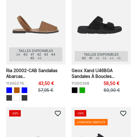
TAILLES DISPONIBLES
39
40
41
42
43
44
TAILLES DISPONIBLES
45
46
40
41
42
43
44
45
Ria 20002-CAB Sandalias
Geox Xand U46BGA
Abarcas...
Sandales À Boucles...
11300276
43,50 €
11300268
58,50 €
57,95 €
89,90 €
favorite_border
favorite_border
-24%
-24%
LIVRAISON GRATUITE