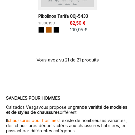
39
40
41
42
43
44
45
46
47
Pikolinos Tarifa 06j-5433
11300158
82,50 €
109,95 €
Vous avez vu 21 de 21 produits
SANDALES POUR HOMMES
Calzados Vesga
vous propose un
grande variété de modèles
et de styles de chaussures
différent.
Il
chaussures pour hommes
Il existe de nombreuses variantes,
des chaussures décontractées aux chaussures habillées, en
passant par différentes catégories.