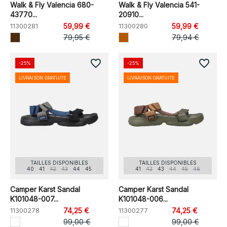
Walk & Fly Valencia 680-
Walk & Fly Valencia 541-
43770...
20910...
11300281
59,99 €
11300280
59,99 €
79,95 €
79,94 €
favorite_border
favorite_border
-25%
-25%
LIVRAISON GRATUITE
LIVRAISON GRATUITE
TAILLES DISPONIBLES
TAILLES DISPONIBLES
40
41
42
43
44
45
41
42
43
44
45
46
Camper Karst Sandal
Camper Karst Sandal
K101048-007...
K101048-006...
11300278
74,25 €
11300277
74,25 €
99,00 €
99,00 €