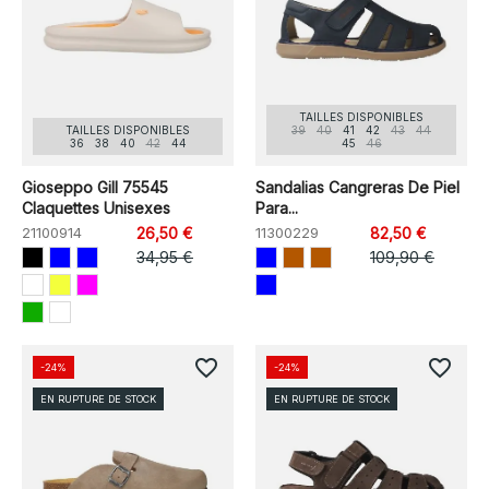
TAILLES DISPONIBLES
TAILLES DISPONIBLES
39
40
41
42
43
44
36
38
40
42
44
45
46
Gioseppo Gill 75545
Sandalias Cangreras De Piel
Claquettes Unisexes
Para...
21100914
26,50 €
11300229
82,50 €
34,95 €
109,90 €
favorite_border
favorite_border
-24%
-24%
EN RUPTURE DE STOCK
EN RUPTURE DE STOCK