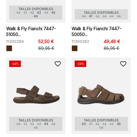
TAILLES DISPONIBLES
40
41
42
43
44
45
TAILLES DISPONIBLES
46
40
41
42
43
44
45
Walk & Fly Fianchi 7447-
Walk & Fly Fianchi 7447-
51050...
50050...
11300284
52,50 €
11300282
49,46 €
69,95 €
65,95 €
favorite_border
favorite_border
-24%
-24%
TAILLES DISPONIBLES
TAILLES DISPONIBLES
40
41
42
43
44
45
40
41
42
43
44
45
46
46