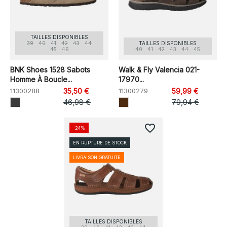
TAILLES DISPONIBLES
39
40
41
42
43
44
TAILLES DISPONIBLES
45
46
40
41
42
43
44
45
BNK Shoes 1528 Sabots
Walk & Fly Valencia 021-
Homme À Boucle...
17970...
11300288
35,50 €
11300279
59,99 €
46,98 €
79,94 €
favorite_border
-24%
EN RUPTURE DE STOCK
LIVRAISON GRATUITE
TAILLES DISPONIBLES