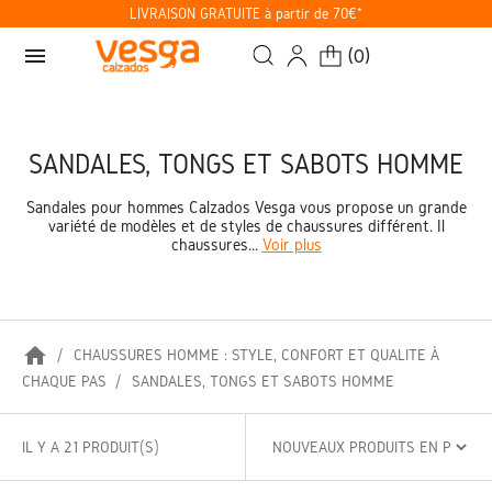
LIVRAISON GRATUITE à partir de 70€*
menu
(
0
)
SANDALES, TONGS ET SABOTS HOMME
Sandales pour hommes Calzados Vesga vous propose un grande
variété de modèles et de styles de chaussures différent. Il
chaussures...
Voir plus
home
CHAUSSURES HOMME : STYLE, CONFORT ET QUALITÉ À
CHAQUE PAS
SANDALES, TONGS ET SABOTS HOMME
IL Y A 21 PRODUIT(S)