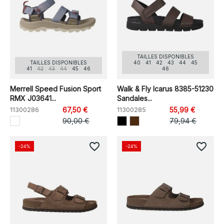
TAILLES DISPONIBLES
TAILLES DISPONIBLES
40
41
42
43
44
45
41
42
43
44
45
46
46
Merrell Speed Fusion Sport
Walk & Fly Icarus 8385-51230
RMX J03641...
Sandales...
11300286
67,50 €
11300285
55,99 €
90,00 €
79,94 €
favorite_border
favorite_border
-24%
-24%