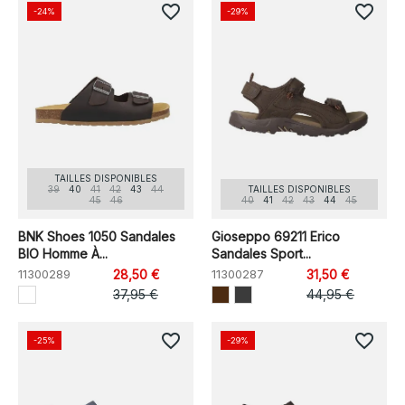
favorite_border
favorite_border
-24%
-29%
TAILLES DISPONIBLES
39
40
41
42
43
44
TAILLES DISPONIBLES
45
46
40
41
42
43
44
45
BNK Shoes 1050 Sandales
Gioseppo 69211 Erico
BIO Homme À...
Sandales Sport...
11300289
28,50 €
11300287
31,50 €
37,95 €
44,95 €
favorite_border
favorite_border
-25%
-29%