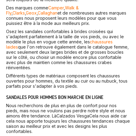
Des marques comme
Camper
,
Walk &
Fly
,
Clarks
,
Geox
,
Callaghan
et de nombreuses autres marques
connues nous proposent leurs modèles pour que vous
puissiez être à la mode aux meilleurs prix.
Osez les sandales confortables à brides croisées qui
s'adaptent parfaitement à la taille de vos pieds, ou avec le
modèle le plus en vogue cette année, les
chaussures
laides
que l'on retrouve également dans le catalogue femme,
avec seulement deux larges brides et de grosses boucles
sur le côté, ou choisir un modèle encore plus confortable
avec plus de maintien comme les chaussures crabes
réinventées.
Différents types de matériaux composent les chaussures
ouvertes pour hommes, du textile au cuir ou au nubuck, tous
parfaits pour s'adapter à vos pieds.
SANDALES POUR HOMMES BON MARCHÉ EN LIGNE
Nous recherchons de plus en plus de confort pour nos
pieds, mais nous ne voulons pas perdre notre style et nous
aimons être tendance. Là
Calzados Vesga
Cela nous aide car
cela nous apporte toujours les chaussures tendances chaque
saison au meilleur prix et avec les designs les plus
confortables.