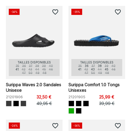
favorite_border
favorite_border
-34%
-35%
TAILLES DISPONIBLES
TAILLES DISPONIBLES
35
36
37
38
39
40
35
36
37
38
39
40
41
42
43
44
45
46
41
42
43
44
45
46
47
50
49
48
47
50
49
48
Surippa Waves 2.0 Sandales
Surippa Comfort 1.0 Tongs
Unisexe
Unisexes
21201906
32,50 €
21201905
25,99 €
49,95 €
39,99 €
favorite_border
favorite_border
-24%
-34%