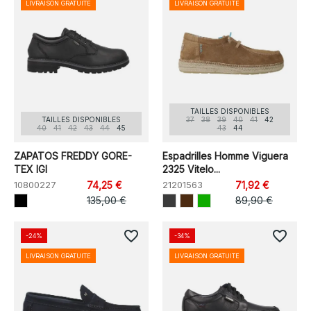
LIVRAISON GRATUITE
LIVRAISON GRATUITE
TAILLES DISPONIBLES
TAILLES DISPONIBLES
37
38
39
40
41
42
40
41
42
43
44
45
43
44
ZAPATOS FREDDY GORE-
Espadrilles Homme Viguera
TEX IGI
2325 Vitelo...
10800227
74,25 €
21201563
71,92 €
135,00 €
89,90 €
favorite_border
favorite_border
-24%
-34%
LIVRAISON GRATUITE
LIVRAISON GRATUITE