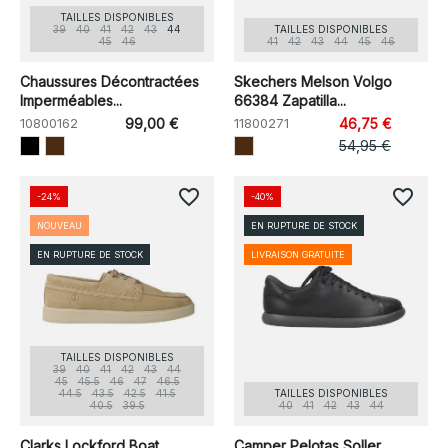
TAILLES DISPONIBLES
39
40
41
42
43
44
TAILLES DISPONIBLES
45
46
41
42
43
44
45
46
Chaussures Décontractées
Skechers Melson Volgo
Imperméables...
66384 Zapatilla...
10800162
99,00 €
11800271
46,75 €
54,95 €
favorite_border
favorite_border
-24%
-40%
NOUVEAU
EN RUPTURE DE STOCK
EN RUPTURE DE STOCK
LIVRAISON GRATUITE
TAILLES DISPONIBLES
39
40
41
42
43
44
45
45.5
46
47
46.5
44.5
43.5
42.5
41.5
TAILLES DISPONIBLES
40.5
39.5
40
41
42
43
44
Clarks Lockford Boat
Camper Pelotas Soller