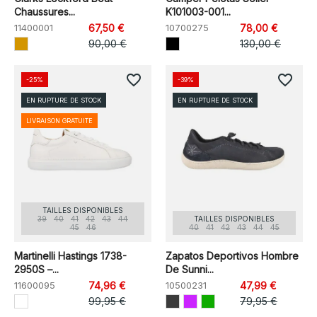
Chaussures...
K101003-001...
11400001
67,50 €
10700275
78,00 €
90,00 €
130,00 €
favorite_border
favorite_border
-25%
-39%
EN RUPTURE DE STOCK
EN RUPTURE DE STOCK
LIVRAISON GRATUITE
TAILLES DISPONIBLES
39
40
41
42
43
44
TAILLES DISPONIBLES
45
46
40
41
42
43
44
45
Martinelli Hastings 1738-
Zapatos Deportivos Hombre
2950S –...
De Sunni...
11600095
74,96 €
10500231
47,99 €
99,95 €
79,95 €