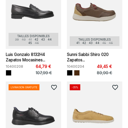
TAILLES DISPONIBLES
39
40
41
42
43
44
TAILLES DISPONIBLES
45
46
41
42
43
44
45
46
Luis Gonzalo 8132H4
Sunni Sabbi Shiro 020
Zapatos Mocasines...
Zapatos...
10400208
64,79 €
10400204
49,45 €
107,99 €
89,90 €
favorite_border
favorite_border
LIVRAISON GRATUITE
-35%