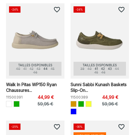
favorite_border
favorite_border
-24%
-24%
TAILLES DISPONIBLES
TAILLES DISPONIBLES
40
41
42
43
44
45
39
40
41
42
43
44
46
45
46
Walk In Pitas WP150 Ryan
Sunni Sabbi Kunash Baskets
Chaussures...
Slip-On...
11500391
44,99 €
11500389
44,99 €
59,95 €
59,96 €
favorite_border
favorite_border
-25%
-30%