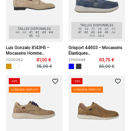
TAILLES DISPONIBLES
TAILLES DISPONIBLES
35
36
37
38
39
40
39
40
41
42
43
44
41
42
43
44
45
46
45
46
41.5
39.5
Luis Gonzalo 8143H5 –
Grisport 44603 – Mocassins
Mocassins Homme...
Élastiques...
11200262
81,00 €
21100948
63,75 €
115,99 €
85,00 €
favorite_border
favorite_border
-24%
-24%
LIVRAISON GRATUITE
LIVRAISON GRATUITE