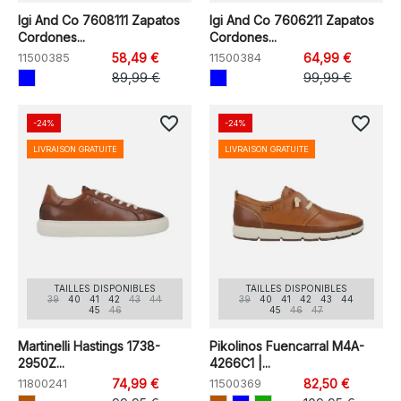
Igi And Co 7608111 Zapatos
Igi And Co 7606211 Zapatos
Cordones...
Cordones...
11500385
58,49 €
11500384
64,99 €
89,99 €
99,99 €
favorite_border
favorite_border
-24%
-24%
LIVRAISON GRATUITE
LIVRAISON GRATUITE
TAILLES DISPONIBLES
TAILLES DISPONIBLES
39
40
41
42
43
44
39
40
41
42
43
44
45
46
45
46
47
Martinelli Hastings 1738-
Pikolinos Fuencarral M4A-
2950Z...
4266C1 |...
11800241
74,99 €
11500369
82,50 €