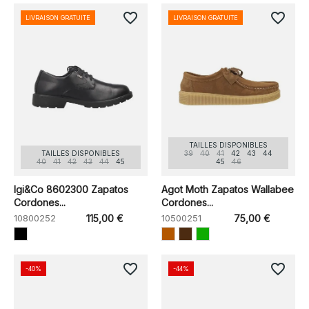
favorite_border
favorite_border
LIVRAISON GRATUITE
LIVRAISON GRATUITE
TAILLES DISPONIBLES
TAILLES DISPONIBLES
39
40
41
42
43
44
40
41
42
43
44
45
45
46
Igi&Co 8602300 Zapatos
Agot Moth Zapatos Wallabee
Cordones...
Cordones...
10800252
115,00 €
10500251
75,00 €
favorite_border
favorite_border
-40%
-44%