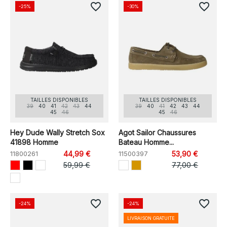
favorite_border
favorite_border
-25%
-30%
TAILLES DISPONIBLES
TAILLES DISPONIBLES
39
40
41
42
43
44
39
40
41
42
43
44
45
46
45
46
Hey Dude Wally Stretch Sox
Agot Sailor Chaussures
41898 Homme
Bateau Homme...
11800261
44,99 €
11500397
53,90 €
59,99 €
77,00 €
favorite_border
favorite_border
-24%
-24%
LIVRAISON GRATUITE