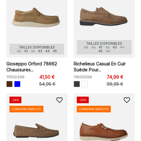
TAILLES DISPONIBLES
TAILLES DISPONIBLES
39
40
41
42
43
44
40
41
42
43
44
45
45
46
Gioseppo Orford 78662
Richelieus Casual En Cuir
Chaussures...
Suède Pour...
11500396
41,50 €
11600099
74,99 €
54,95 €
99,95 €
favorite_border
favorite_border
-24%
-24%
LIVRAISON GRATUITE
LIVRAISON GRATUITE