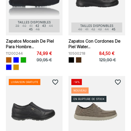
TAILLES DISPONIBLES
39
40
41
42
43
44
TAILLES DISPONIBLES
45
46
40
41
42
43
44
45
Zapatos Mocasín De Piel
Zapatos Con Cordones De
Para Hombre...
Piel Water...
11200244
74,99 €
10500218
84,50 €
99,95 €
129,90 €
favorite_border
favorite_border
LIVRAISON GRATUITE
-14%
NOUVEAU
EN RUPTURE DE STOCK