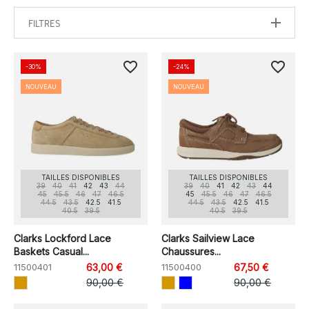
FILTRES
favorite_border
favorite_border
-30%
-24%
NOUVEAU
NOUVEAU
TAILLES DISPONIBLES
TAILLES DISPONIBLES
39
40
41
42
43
44
39
40
41
42
43
44
45
45.5
46
47
46.5
45
45.5
46
47
46.5
44.5
43.5
42.5
41.5
44.5
43.5
42.5
41.5
40.5
39.5
40.5
39.5
Clarks Lockford Lace
Clarks Sailview Lace
Baskets Casual...
Chaussures...
11500401
63,00 €
11500400
67,50 €
90,00 €
90,00 €