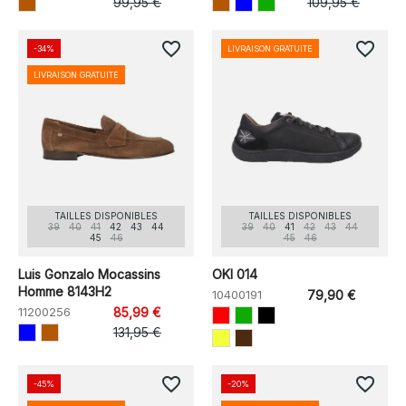
99,95 €
109,95 €
favorite_border
favorite_border
-34%
LIVRAISON GRATUITE
LIVRAISON GRATUITE
TAILLES DISPONIBLES
TAILLES DISPONIBLES
39
40
41
42
43
44
39
40
41
42
43
44
45
46
45
46
Luis Gonzalo Mocassins
OKI 014
Homme 8143H2
10400191
79,90 €
11200256
85,99 €
131,95 €
favorite_border
favorite_border
-45%
-20%