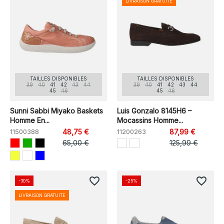
LIVRAISON GRATUITE
TAILLES DISPONIBLES
TAILLES DISPONIBLES
39
40
41
42
43
44
39
40
41
42
43
44
45
46
45
46
Sunni Sabbi Miyako Baskets
Luis Gonzalo 8145H6 –
Homme En...
Mocassins Homme...
11500388
48,75 €
11200263
87,99 €
65,00 €
125,99 €
favorite_border
favorite_border
-30%
-25%
LIVRAISON GRATUITE