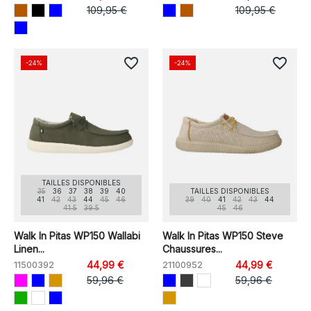
109,95 €
109,95 €
favorite_border
favorite_border
-24%
-24%
TAILLES DISPONIBLES
35
36
37
38
39
40
TAILLES DISPONIBLES
41
42
43
44
45
46
39
40
41
42
43
44
41.5
39.5
45
46
Walk In Pitas WP150 Wallabi
Walk In Pitas WP150 Steve
Linen...
Chaussures...
11500392
44,99 €
21100952
44,99 €
59,96 €
59,96 €