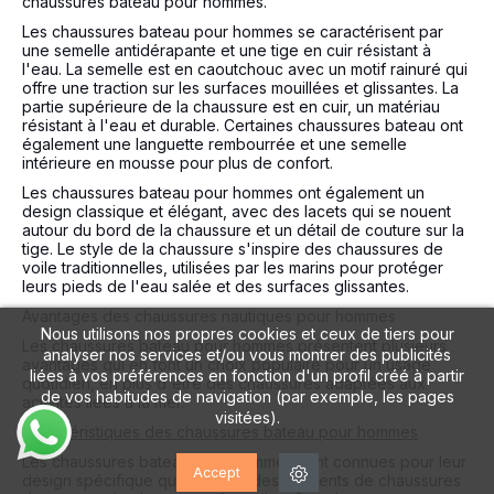
chaussures bateau pour hommes.
Les chaussures bateau pour hommes se caractérisent par
une semelle antidérapante et une tige en cuir résistant à
l'eau. La semelle est en caoutchouc avec un motif rainuré qui
offre une traction sur les surfaces mouillées et glissantes. La
partie supérieure de la chaussure est en cuir, un matériau
résistant à l'eau et durable. Certaines chaussures bateau ont
également une languette rembourrée et une semelle
intérieure en mousse pour plus de confort.
Les chaussures bateau pour hommes ont également un
design classique et élégant, avec des lacets qui se nouent
autour du bord de la chaussure et un détail de couture sur la
tige. Le style de la chaussure s'inspire des chaussures de
voile traditionnelles, utilisées par les marins pour protéger
leurs pieds de l'eau salée et des surfaces glissantes.
Avantages des chaussures nautiques pour hommes
Nous utilisons nos propres cookies et ceux de tiers pour
Les chaussures bateau pour hommes présentent plusieurs
analyser nos services et/ou vous montrer des publicités
avantages qui en font un choix populaire pour un usage
liées à vos préférences en fonction d'un profil créé à partir
quotidien, en plus d'être des chaussures adaptées aux
de vos habitudes de navigation (par exemple, les pages
activités liées à la mer.
visitées).
Caractéristiques des chaussures bateau pour hommes
Les chaussures bateau pour hommes sont connues pour leur
Accept
design spécifique qui combine des éléments de chaussures