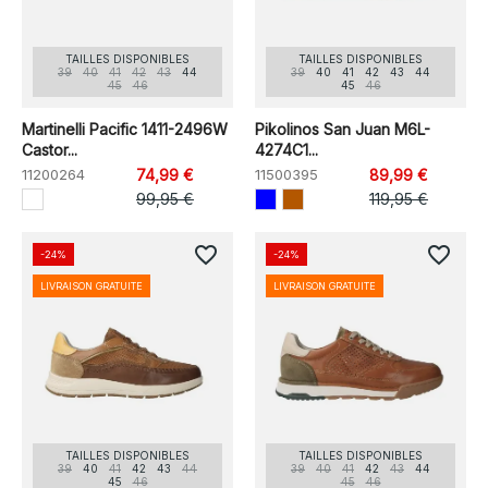
TAILLES DISPONIBLES
TAILLES DISPONIBLES
39
40
41
42
43
44
39
40
41
42
43
44
45
46
45
46
Martinelli Pacific 1411-2496W
Pikolinos San Juan M6L-
Castor...
4274C1...
11200264
74,99 €
11500395
89,99 €
99,95 €
119,95 €
favorite_border
favorite_border
-24%
-24%
LIVRAISON GRATUITE
LIVRAISON GRATUITE
TAILLES DISPONIBLES
TAILLES DISPONIBLES
39
40
41
42
43
44
39
40
41
42
43
44
45
46
45
46