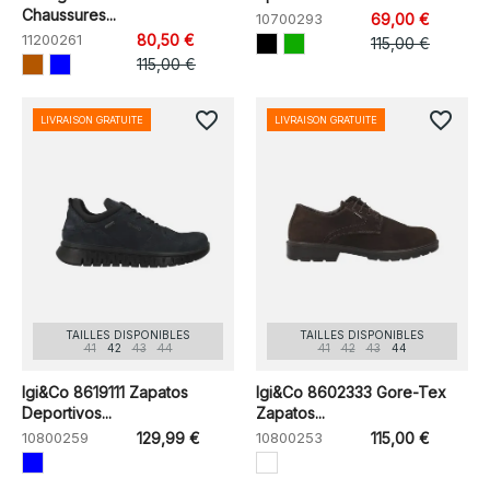
Chaussures...
10700293
69,00 €
11200261
80,50 €
115,00 €
115,00 €
favorite_border
favorite_border
LIVRAISON GRATUITE
LIVRAISON GRATUITE
TAILLES DISPONIBLES
TAILLES DISPONIBLES
41
42
43
44
41
42
43
44
Igi&Co 8619111 Zapatos
Igi&Co 8602333 Gore-Tex
Deportivos...
Zapatos...
10800259
129,99 €
10800253
115,00 €