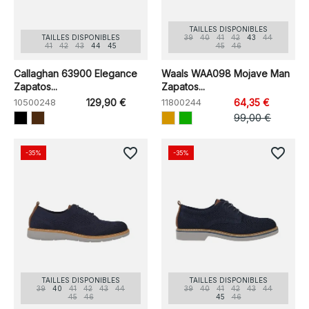
TAILLES DISPONIBLES
TAILLES DISPONIBLES
39
40
41
42
43
44
41
42
43
44
45
45
46
Callaghan 63900 Elegance
Waals WAA098 Mojave Man
Zapatos...
Zapatos...
10500248
129,90 €
11800244
64,35 €
99,00 €
favorite_border
favorite_border
-35%
-35%
TAILLES DISPONIBLES
TAILLES DISPONIBLES
39
40
41
42
43
44
39
40
41
42
43
44
45
46
45
46