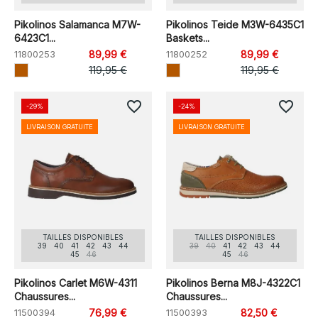
Pikolinos Salamanca M7W-
Pikolinos Teide M3W-6435C1
6423C1...
Baskets...
11800253
89,99 €
11800252
89,99 €
119,95 €
119,95 €
favorite_border
favorite_border
-29%
-24%
LIVRAISON GRATUITE
LIVRAISON GRATUITE
TAILLES DISPONIBLES
TAILLES DISPONIBLES
39
40
41
42
43
44
39
40
41
42
43
44
45
46
45
46
Pikolinos Carlet M6W-4311
Pikolinos Berna M8J-4322C1
Chaussures...
Chaussures...
11500394
76,99 €
11500393
82,50 €