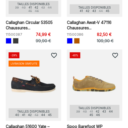
TAILLES DISPONIBLES
39
40
41
42
43
44
TAILLES DISPONIBLES
45
46
41
42
43
44
45
Callaghan Circular 53505
Callaghan Awat-V 47116
Chaussures...
Chaussures...
11500387
74,99 €
11500386
82,50 €
99,90 €
109,90 €
favorite_border
favorite_border
-29%
-40%
LIVRAISON GRATUITE
TAILLES DISPONIBLES
TAILLES DISPONIBLES
39
40
41
42
43
44
40
41
42
43
44
45
45
46
Callaghan 51600 Yate –
Spoo Barefoot WP