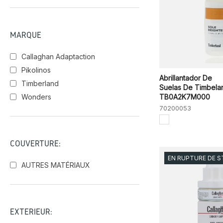
MARQUE
Callaghan Adaptaction
Pikolinos
Abrillantador De
Timberland
Suelas De Timbela
Wonders
TB0A2K7M000
70200053
COUVERTURE:
EN RUPTURE DE 
AUTRES MATÉRIAUX
EXTÉRIEUR: