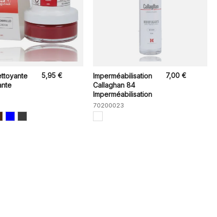
5,95 €
7,00 €
ttoyante
Imperméabilisation
ante
Callaghan 84
Imperméabilisation
70200023