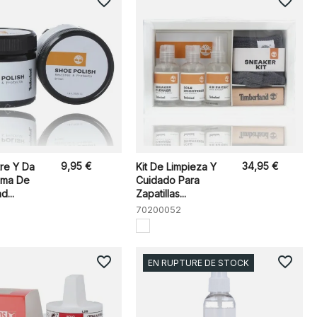
favorite_border
favorite_border
9,95 €
34,95 €
re Y Da
Kit De Limpieza Y
ema De
Cuidado Para
d...
Zapatillas...
70200052
favorite_border
favorite_border
EN RUPTURE DE STOCK