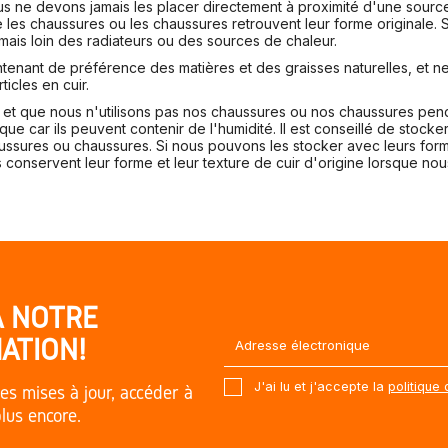
 ne devons jamais les placer directement à proximité d'une source 
 les chaussures ou les chaussures retrouvent leur forme originale. 
ais loin des radiateurs ou des sources de chaleur.
ontenant de préférence des matières et des graisses naturelles, et n
icles en cuir.
et que nous n'utilisons pas nos chaussures ou nos chaussures pen
e car ils peuvent contenir de l'humidité. Il est conseillé de stocke
aussures ou chaussures. Si nous pouvons les stocker avec leurs fo
onservent leur forme et leur texture de cuir d'origine lorsque nous 
À NOTRE
ATION!
J'ai lu et j'accepte la
politique 
es mises à jour, accéder à
plus encore.