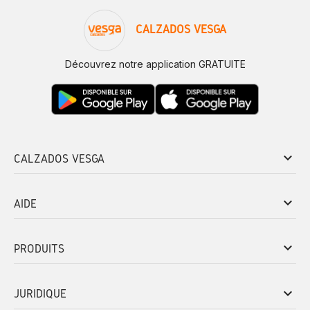
CALZADOS VESGA
Découvrez notre application GRATUITE
keyboard_arrow_down
CALZADOS VESGA
keyboard_arrow_down
AIDE
keyboard_arrow_down
PRODUITS
keyboard_arrow_down
JURIDIQUE