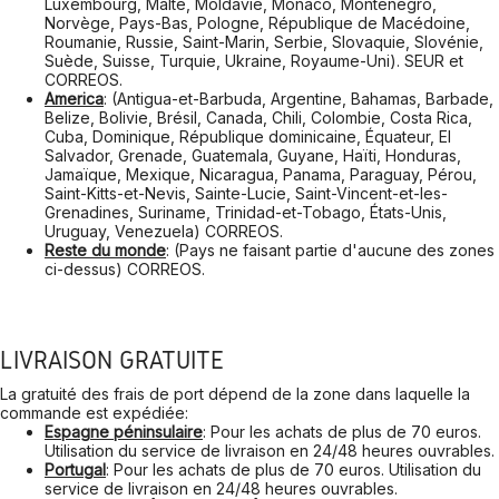
Luxembourg, Malte, Moldavie, Monaco, Monténégro,
Norvège, Pays-Bas, Pologne, République de Macédoine,
Roumanie, Russie, Saint-Marin, Serbie, Slovaquie, Slovénie,
Suède, Suisse, Turquie, Ukraine, Royaume-Uni). SEUR et
CORREOS.
America
: (Antigua-et-Barbuda, Argentine, Bahamas, Barbade,
Belize, Bolivie, Brésil, Canada, Chili, Colombie, Costa Rica,
Cuba, Dominique, République dominicaine, Équateur, El
Salvador, Grenade, Guatemala, Guyane, Haïti, Honduras,
Jamaïque, Mexique, Nicaragua, Panama, Paraguay, Pérou,
Saint-Kitts-et-Nevis, Sainte-Lucie, Saint-Vincent-et-les-
Grenadines, Suriname, Trinidad-et-Tobago, États-Unis,
Uruguay, Venezuela) CORREOS.
Reste du monde
: (Pays ne faisant partie d'aucune des zones
ci-dessus) CORREOS.
LIVRAISON GRATUITE
La gratuité des frais de port dépend de la zone dans laquelle la
commande est expédiée:
Espagne péninsulaire
: Pour les achats de plus de 70 euros.
Utilisation du service de livraison en 24/48 heures ouvrables.
Portugal
: Pour les achats de plus de 70 euros. Utilisation du
service de livraison en 24/48 heures ouvrables.