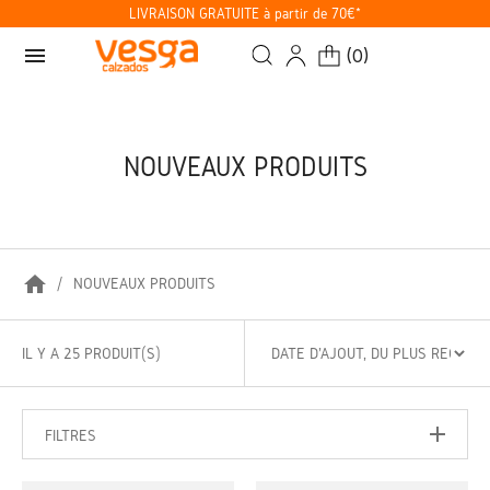
LIVRAISON GRATUITE à partir de 70€*
menu
(
0
)
NOUVEAUX PRODUITS
home
NOUVEAUX PRODUITS
IL Y A 25 PRODUIT(S)
FILTRES