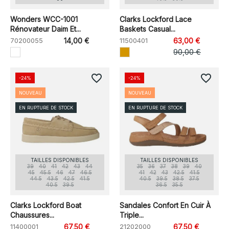
Wonders WCC-1001
Clarks Lockford Lace
Rénovateur Daim Et...
Baskets Casual...
70200055
14,00 €
11500401
63,00 €
90,00 €
favorite_border
favorite_border
-24%
-24%
NOUVEAU
NOUVEAU
EN RUPTURE DE STOCK
EN RUPTURE DE STOCK
TAILLES DISPONIBLES
TAILLES DISPONIBLES
39
40
41
42
43
44
35
36
37
38
39
40
45
45.5
46
47
46.5
41
42
43
42.5
41.5
44.5
43.5
42.5
41.5
40.5
39.5
38.5
37.5
40.5
39.5
36.5
35.5
Clarks Lockford Boat
Sandales Confort En Cuir À
Chaussures...
Triple...
11400001
67,50 €
21202000
67,50 €