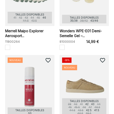
TAILLES DISPONIBLES
41
42
43
44
45
46
TAILLES DISPONIBLES
44.5
43.5
35/38
39/42
43/46
Merrell Maipo Explorer
Wonders WPE-E01 Demi-
Aerosport...
Semelle Gel –...
11800264
81000004
14,99 €
favorite_border
favorite_border
NOUVEAU
-30%
NOUVEAU
TAILLES DISPONIBLES
39
40
41
42
43
44
45
45.5
46
47
46.5
TAILLES DISPONIBLES
44.5
43.5
42.5
41.5
00
40.5
39.5