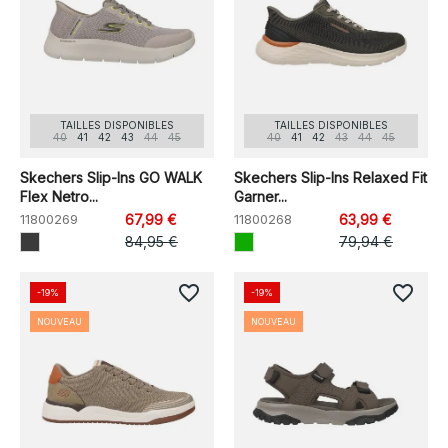
TAILLES DISPONIBLES
TAILLES DISPONIBLES
40
41
42
43
44
45
40
41
42
43
44
45
Skechers Slip-Ins GO WALK
Skechers Slip-Ins Relaxed Fit
Flex Netro...
Garner...
11800269
67,99 €
11800268
63,99 €
84,95 €
79,94 €
favorite_border
favorite_border
-19%
-19%
NOUVEAU
NOUVEAU