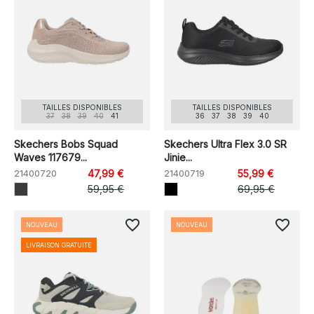
TAILLES DISPONIBLES
TAILLES DISPONIBLES
37
38
39
40
41
36
37
38
39
40
Skechers Bobs Squad
Skechers Ultra Flex 3.0 SR
Waves 117679...
Jinie...
21400720
47,99 €
21400719
55,99 €
59,95 €
69,95 €
favorite_border
favorite_border
NOUVEAU
NOUVEAU
LIVRAISON GRATUITE