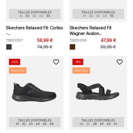
TAILLES DISPONIBLES
TAILLES DISPONIBLES
41
42
43
44
45
41
42
43
44
45
Skechers Relaxed Fit: Corliss
Skechers Relaxed Fit
-...
Wagner Avalon...
11800267
59,99 €
11800266
47,99 €
74,95 €
59,95 €
favorite_border
favorite_border
-24%
-19%
NOUVEAU
NOUVEAU
TAILLES DISPONIBLES
TAILLES DISPONIBLES
41
42
43
44
45
46
36
37
38
39
40
41