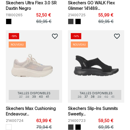
Skechers Ultra Flex 3.0 SR
Skechers GO WALK Flex
Daxtin Negro
Glimmer 141489...
11800265
52,50 €
21400725
55,99 €
69,95 €
69,95 €
favorite_border
favorite_border
-19%
-14%
NOUVEAU
NOUVEAU
TAILLES DISPONIBLES
TAILLES DISPONIBLES
37
38
39
40
41
36
37
38
39
40
41
Skechers Max Cushioning
Skechers Slip-Ins Summits
Endeavour...
Sweetly...
21400724
63,99 €
21400723
59,50 €
79,94 €
69,95 €