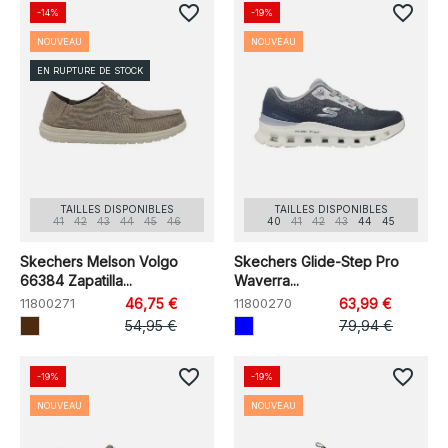
favorite_border
favorite_border
-14%
-19%
NOUVEAU
NOUVEAU
EN RUPTURE DE STOCK
TAILLES DISPONIBLES
TAILLES DISPONIBLES
41
42
43
44
45
46
40
41
42
43
44
45
Skechers Melson Volgo
Skechers Glide-Step Pro
66384 Zapatilla...
Waverra...
11800271
46,75 €
11800270
63,99 €
54,95 €
79,94 €
favorite_border
favorite_border
-19%
-19%
NOUVEAU
NOUVEAU