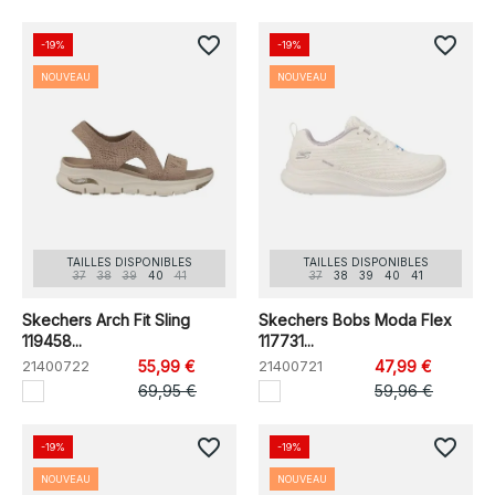
favorite_border
favorite_border
-19%
-19%
NOUVEAU
NOUVEAU
TAILLES DISPONIBLES
TAILLES DISPONIBLES
37
38
39
40
41
37
38
39
40
41
Skechers Arch Fit Sling
Skechers Bobs Moda Flex
119458...
117731...
21400722
55,99 €
21400721
47,99 €
69,95 €
59,96 €
favorite_border
favorite_border
-19%
-19%
NOUVEAU
NOUVEAU