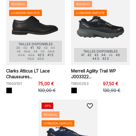
NOUVEAU
NOUVEAU
LIVRAISON GRATUITE
LIVRAISON GRATUITE
TAILLES DISPONIBLES
39
40
41
42
43
44
45
45.5
46
47
46.5
TAILLES DISPONIBLES
44.5
43.5
42.5
41.5
41
42
43
44
45
46
40.5
39.5
44.5
43.5
Clarks Atticus LT Lace
Merrell Agility Trail WP
Chaussures...
J003322...
11600101
75,00 €
11800263
97,50 €
100,00 €
130,00 €
favorite_border
-25%
NOUVEAU
LIVRAISON GRATUITE