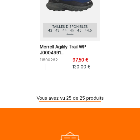
TAILLES DISPONIBLES
42
43
44
45
46
44.5
43.5
Merrell Agility Trail WP
J0004991...
11800262
97,50 €
130,00 €
Vous avez vu 25 de 25 produits