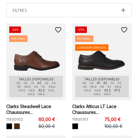
FILTRES
favorite_border
favorite_border
-24%
-25%
NOUVEAU
NOUVEAU
LIVRAISON GRATUITE
TAILLES DISPONIBLES
TAILLES DISPONIBLES
39
40
41
42
43
44
39
40
41
42
43
44
45
45.5
46
47
46.5
45
45.5
46
47
46.5
44.5
43.5
42.5
41.5
44.5
43.5
42.5
41.5
40.5
39.5
40.5
39.5
Clarks Steadwell Lace
Clarks Atticus LT Lace
Chaussures...
Chaussures...
11600102
60,00 €
11600101
75,00 €
80,00 €
100,00 €