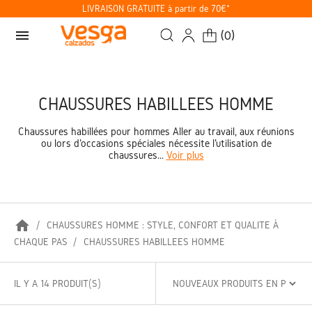
LIVRAISON GRATUITE à partir de 70€*
menu
(
0
)
CHAUSSURES HABILLÉES HOMME
Chaussures habillées pour hommes Aller au travail, aux réunions
ou lors d'occasions spéciales nécessite l'utilisation de
chaussures...
Voir plus
home
CHAUSSURES HOMME : STYLE, CONFORT ET QUALITÉ À
CHAQUE PAS
CHAUSSURES HABILLÉES HOMME
IL Y A 14 PRODUIT(S)