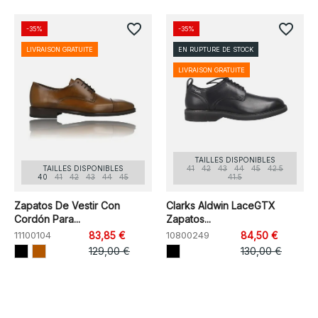
favorite_border
favorite_border
-35%
-35%
LIVRAISON GRATUITE
EN RUPTURE DE STOCK
LIVRAISON GRATUITE
TAILLES DISPONIBLES
TAILLES DISPONIBLES
41
42
43
44
45
42.5
40
41
42
43
44
45
41.5
Zapatos De Vestir Con
Clarks Aldwin LaceGTX
Cordón Para...
Zapatos...
11100104
83,85 €
10800249
84,50 €
129,00 €
130,00 €