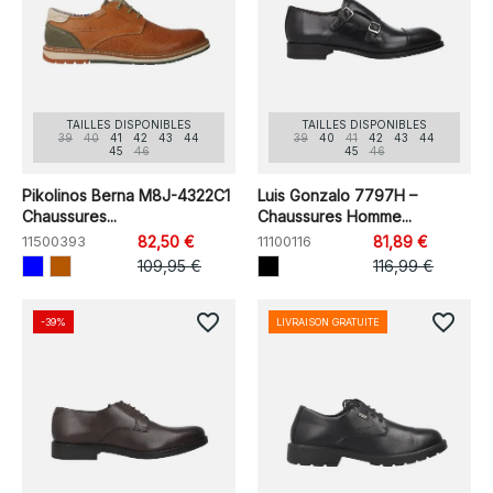
TAILLES DISPONIBLES
TAILLES DISPONIBLES
39
40
41
42
43
44
39
40
41
42
43
44
45
46
45
46
Pikolinos Berna M8J-4322C1
Luis Gonzalo 7797H –
Chaussures...
Chaussures Homme...
11500393
82,50 €
11100116
81,89 €
109,95 €
116,99 €
favorite_border
favorite_border
-39%
LIVRAISON GRATUITE