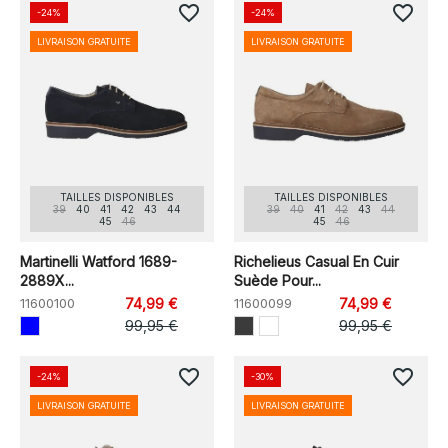
favorite_border
favorite_border
-24%
-24%
LIVRAISON GRATUITE
LIVRAISON GRATUITE
TAILLES DISPONIBLES
TAILLES DISPONIBLES
39
40
41
42
43
44
39
40
41
42
43
44
45
46
45
46
Martinelli Watford 1689-
Richelieus Casual En Cuir
2889X...
Suède Pour...
11600100
74,99 €
11600099
74,99 €
99,95 €
99,95 €
favorite_border
favorite_border
-24%
-30%
LIVRAISON GRATUITE
LIVRAISON GRATUITE