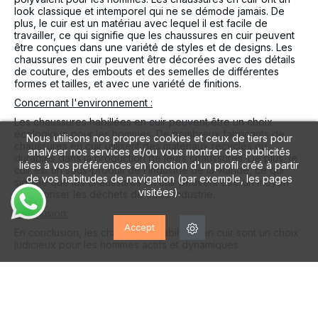
look classique et intemporel qui ne se démode jamais. De
plus, le cuir est un matériau avec lequel il est facile de
travailler, ce qui signifie que les chaussures en cuir peuvent
être conçues dans une variété de styles et de designs. Les
chaussures en cuir peuvent être décorées avec des détails
de couture, des embouts et des semelles de différentes
formes et tailles, et avec une variété de finitions.
Concernant l'environnement :
Les chaussures habillées en cuir peuvent être un choix
écologique pour les hommes. De nombreux fabricants de
Nous utilisons nos propres cookies et ceux de tiers pour
chaussures en cuir utilisent des matériaux recyclés ou
analyser nos services et/ou vous montrer des publicités
durables dans la production de leurs chaussures. De plus, le
liées à vos préférences en fonction d'un profil créé à partir
cuir est un sous-produit de l’industrie de la viande, ce qui
de vos habitudes de navigation (par exemple, les pages
signifie que les chaussures en cuir peuvent être un moyen
visitées).
de valoriser les déchets de cette industrie.
Conclusion:
Accept
En conclusion, les chaussures habillées en cuir sont un choix
judicieux pour les hommes actifs et dynamiques.
NAUTIQUE
Les
Chaussures nautiques
Ce sont des chaussures très
courantes dans les tenues formelles. Son origine remonte au
20ème siècle, utilisée pour différents
sports nautiques
comme