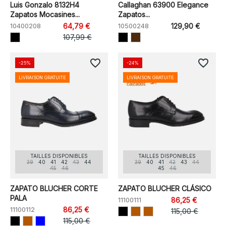
Luis Gonzalo 8132H4
Callaghan 63900 Elegance
Zapatos Mocasines...
Zapatos...
10400208
64,79 €
10500248
129,90 €
107,99 €
favorite_border
favorite_border
-25%
-24%
LIVRAISON GRATUITE
LIVRAISON GRATUITE
TAILLES DISPONIBLES
TAILLES DISPONIBLES
39
40
41
42
43
44
39
40
41
42
43
44
45
46
45
46
ZAPATO BLUCHER CORTE
ZAPATO BLUCHER CLÁSICO
PALA
11100111
86,25 €
11100112
86,25 €
115,00 €
115,00 €