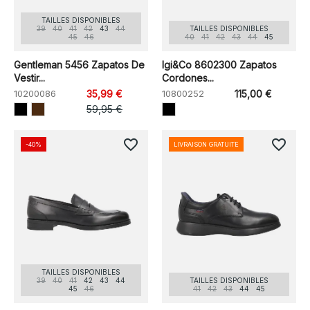
TAILLES DISPONIBLES
39
40
41
42
43
44
TAILLES DISPONIBLES
45
46
40
41
42
43
44
45
Gentleman 5456 Zapatos De
Igi&Co 8602300 Zapatos
Vestir...
Cordones...
10200086
35,99 €
10800252
115,00 €
59,95 €
favorite_border
favorite_border
-40%
LIVRAISON GRATUITE
TAILLES DISPONIBLES
39
40
41
42
43
44
TAILLES DISPONIBLES
45
46
41
42
43
44
45