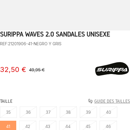
SURIPPA WAVES 2.0 SANDALES UNISEXE
1
2
3
4
5
6
7
8
9
REF:21201906-41-NEGRO Y GRIS
32,50 €
49,95 €
TAILLE
GUIDE DES TAILLES
35
36
37
38
39
40
41
42
43
44
45
46