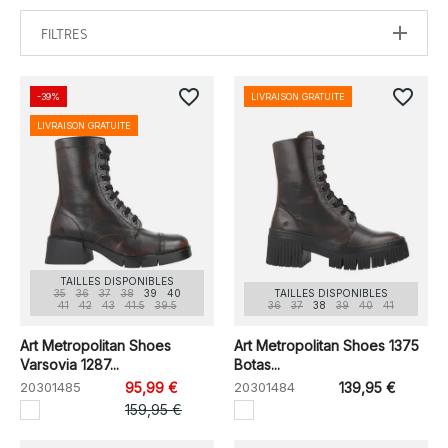
FILTRES
favorite_border
favorite_border
-39%
LIVRAISON GRATUITE
LIVRAISON GRATUITE
TAILLES DISPONIBLES
35
36
37
38
39
40
TAILLES DISPONIBLES
41
42
43
41.5
39.5
36
37
38
39
40
41
Art Metropolitan Shoes
Art Metropolitan Shoes 1375
Varsovia 1287...
Botas...
20301485
95,99 €
20301484
139,95 €
159,95 €