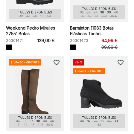
TAILLES DISPONIBLES
TAILLES DISPONIBLES
35
36
37
38
39
40
36
37
38
39
40
41
42
43
41.5
39.5
Weekend Pedro Miralles
Barminton 11083 Botas
27551 Botas...
Elásticas Tacón...
20301474
129,00 €
20301473
64,99 €
99,90 €
favorite_border
favorite_border
LIVRAISON GRATUITE
-24%
LIVRAISON GRATUITE
TAILLES DISPONIBLES
TAILLES DISPONIBLES
35
36
37
38
39
40
36
37
38
39
40
41
41
42
43
41.5
39.5
43