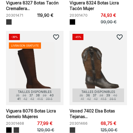
Viguera 8327 Botas Tacón
Viguera 8324 Botas Licra
Cremallera...
Tacón Mujer
20301471
119,90 €
20301470
74,93 €
99,90 €
favorite_border
favorite_border
-39%
-45%
LIVRAISON GRATUITE
TAILLES DISPONIBLES
TAILLES DISPONIBLES
35
36
37
38
39
40
35
36
37
38
39
40
41
42
43
41.5
39.5
41
42
43
41.5
39.5
Viguera 8076 Botas Licra
Vexed 7402 Elsa Botas
Gemelo Mujeres
Tejanas...
20301468
77,99 €
20301466
68,75 €
129,90 €
125,00 €