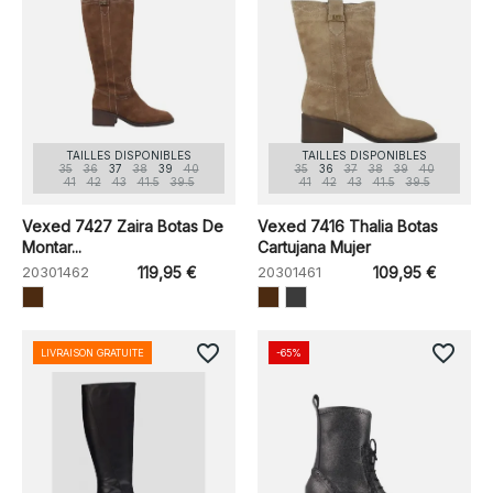
TAILLES DISPONIBLES
TAILLES DISPONIBLES
35
36
37
38
39
40
35
36
37
38
39
40
41
42
43
41.5
39.5
41
42
43
41.5
39.5
Vexed 7427 Zaira Botas De
Vexed 7416 Thalia Botas
Montar...
Cartujana Mujer
20301462
119,95 €
20301461
109,95 €
favorite_border
favorite_border
LIVRAISON GRATUITE
-65%