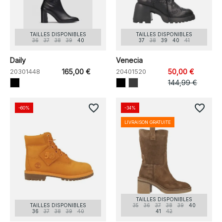
TAILLES DISPONIBLES
TAILLES DISPONIBLES
36
37
38
39
40
37
38
39
40
41
Daily
Venecia
20301448
165,00 €
20401520
50,00 €
144,99 €
favorite_border
favorite_border
-60%
-34%
LIVRAISON GRATUITE
TAILLES DISPONIBLES
TAILLES DISPONIBLES
35
36
37
38
39
40
36
37
38
39
40
41
42