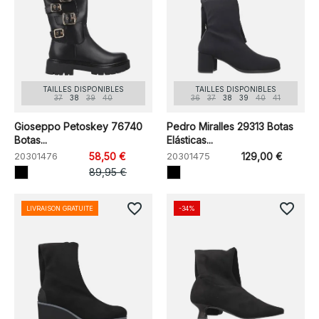
TAILLES DISPONIBLES
TAILLES DISPONIBLES
37
38
39
40
36
37
38
39
40
41
Gioseppo Petoskey 76740
Pedro Miralles 29313 Botas
Botas...
Elásticas...
20301476
58,50 €
20301475
129,00 €
89,95 €
favorite_border
favorite_border
LIVRAISON GRATUITE
-34%