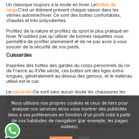
Un classique toujours à la mode en hiver. Le
Bottes de
neige
C’est un élément présent chaque saison dans les
vitrines automne/hiver. Ce sont des bottes confortables,
chaudes et très polyvalentes.
Profitez de la nature et profitez du sport le plus pratiqué en
hiver. N'oubliez pas qu'utiliser de bonnes raquettes vous
permettra de profiter pleinement et de ne pas avoir à vous
soucier de la sécurité de vos pieds.
Cuissardes
Inspirées des bottes des gardes du corps personnels du roi
de France au XVIIe siècle, ces bottes ont des tiges extra-
longues, généralement au-dessus des genoux, et le matériau
utilisé est le cuir.
Le
cuissardes
Ce sont sans aucun doute les chaussures les
plus sexy de tous les modèles de notre catalogue. Idéales
de l'automne au printemps, vous réussirez à les combiner
Nous utilisons nos propres cookies et ceux de tiers pour
avec une minijupe ou un minishort. Osez porter ces
analyser nos services et/ou vous montrer des publicités
fabuleuses bottines !
liées à vos préférences en fonction d'un profil créé à partir
de vos habitudes de navigation (par exemple, les pages
Outre les bottes mentionnées ci-dessus, nous mettons
visitées).
également à votre disposition la meilleure sélection de
bottes
de camping
,
bottes à lacets pour femmes
,
bottes
compensées
soit
bottes plateforme femme