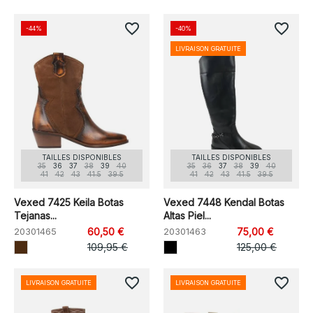
favorite_border
favorite_border
-44%
-40%
LIVRAISON GRATUITE
TAILLES DISPONIBLES
TAILLES DISPONIBLES
35
36
37
38
39
40
35
36
37
38
39
40
41
42
43
41.5
39.5
41
42
43
41.5
39.5
Vexed 7425 Keila Botas
Vexed 7448 Kendal Botas
Tejanas...
Altas Piel...
20301465
60,50 €
20301463
75,00 €
109,95 €
125,00 €
favorite_border
favorite_border
LIVRAISON GRATUITE
LIVRAISON GRATUITE