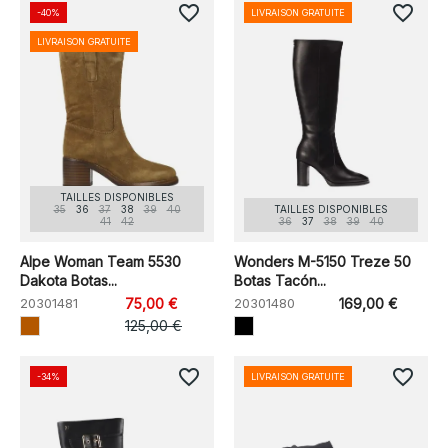
favorite_border
favorite_border
-40%
LIVRAISON GRATUITE
LIVRAISON GRATUITE
TAILLES DISPONIBLES
35
36
37
38
39
40
TAILLES DISPONIBLES
41
42
36
37
38
39
40
Alpe Woman Team 5530
Wonders M-5150 Treze 50
Dakota Botas...
Botas Tacón...
20301481
75,00 €
20301480
169,00 €
125,00 €
favorite_border
favorite_border
-34%
LIVRAISON GRATUITE