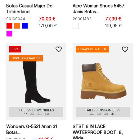
Botas Casual Mujer De
Alpe Woman Shoes 5457
Timberland...
Janis Botas...
90100044
70,00 €
20301482
77,99 €
179,00 €
119,95 €
favorite_border
favorite_border
-35%
LIVRAISON GRATUITE
LIVRAISON GRATUITE
TAILLES DISPONIBLES
TAILLES DISPONIBLES
37
38
39
40
37
38
39
40
Wonders G-5531 Anan 31
STST 6 IN LACE
Botas...
WATERPROOF BOOT, 8,
Wide