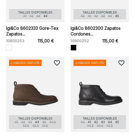
TAILLES DISPONIBLES
TAILLES DISPONIBLES
41
42
43
44
40
41
42
43
44
45
Igi&Co 8602333 Gore-Tex
Igi&Co 8602300 Zapatos
Zapatos...
Cordones...
10800253
115,00 €
10800252
115,00 €
favorite_border
favorite_border
LIVRAISON GRATUITE
LIVRAISON GRATUITE
TAILLES DISPONIBLES
TAILLES DISPONIBLES
41
42
43
44
45
44.5
40
41
42
43
44
45
43.5
42.5
41.5
44.5
43.5
42.5