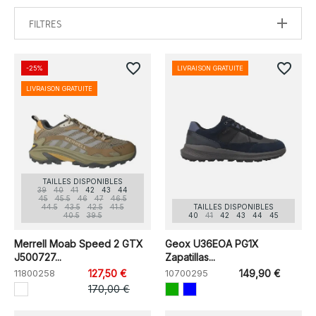
FILTRES
favorite_border
favorite_border
-25%
LIVRAISON GRATUITE
LIVRAISON GRATUITE
TAILLES DISPONIBLES
39
40
41
42
43
44
45
45.5
46
47
46.5
44.5
43.5
42.5
41.5
TAILLES DISPONIBLES
40.5
39.5
40
41
42
43
44
45
Merrell Moab Speed 2 GTX
Geox U36EOA PG1X
J500727...
Zapatillas...
11800258
127,50 €
10700295
149,90 €
170,00 €