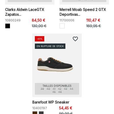
Clarks Aldwin LaceGTX
Merrell Moab Speed 2 GTX
Zapatos...
Deportivas...
10800249
84,50 €
11700006
110,47 €
130,00 €
169,95 €
favorite_border
-45%
EN RUPTURE DE STOCK
TAILLES DISPONIBLES
39
40
41
42
43
44
45
46
Barefoot WP Sneaker
10400197
54,45 €
99,00 €