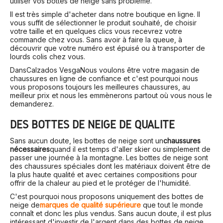
utiliser vos bottes de neige sans problème.
Il est très simple d'acheter dans notre boutique en ligne. Il
vous suffit de sélectionner le produit souhaité, de choisir
votre taille et en quelques clics vous recevrez votre
commande chez vous. Sans avoir à faire la queue, à
découvrir que votre numéro est épuisé ou à transporter de
lourds colis chez vous.
Dans
Calzados Vesga
Nous voulons être votre magasin de
chaussures en ligne de confiance et c'est pourquoi nous
vous proposons toujours les meilleures chaussures, au
meilleur prix et nous les emmènerons partout où vous nous le
demanderez.
DES BOTTES DE NEIGE DE QUALITÉ
Sans aucun doute, les bottes de neige sont un
chaussures
nécessaires
quand il est temps d'aller skier ou simplement de
passer une journée à la montagne. Les bottes de neige sont
des chaussures spéciales dont les matériaux doivent être de
la plus haute qualité et avec certaines compositions pour
offrir de la chaleur au pied et le protéger de l'humidité.
C'est pourquoi nous proposons uniquement des bottes de
neige de
marques de qualité supérieure
que tout le monde
connaît et donc les plus vendus. Sans aucun doute, il est plus
intéressant d'investir de l'argent dans des bottes de neige