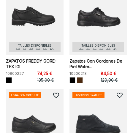
TAILLES DISPONIBLES
TAILLES DISPONIBLES
40
41
42
43
44
45
40
41
42
43
44
45
ZAPATOS FREDDY GORE-
Zapatos Con Cordones De
TEX IGI
Piel Water...
10800227
74,25 €
10500218
84,50 €
135,00 €
129,90 €
favorite_border
favorite_border
LIVRAISON GRATUITE
LIVRAISON GRATUITE