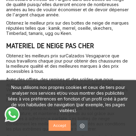
de qualité puisqu'elles dureront encore de nombreuses
années au lieu de vouloir économiser et de devoir dépenser
de l'argent chaque année.
Obtenez le meilleur prix sur des bottes de neige de marques
réputées telles que : kamik, merrel, oseille, skechers,
Timberlad, tamaris, ugg ou Keen.
MATÉRIEL DE NEIGE PAS CHER
Obtenez les meilleurs prix sur
Calzados Vesga
parce que
nous travaillons chaque jour pour obtenir des chaussures de
la meilleure qualité et des meilleures marques à des prix
accessibles à tous.
Avec des offres, des remises et des soldes que nous
appliquons continuellement à tous nos modèles,
Calzados
Nous utilisons nos propres cookies et ceux de tiers pour
Vesga
C'est une référence pour les magasins de chaussures
analyser nos services et/ou vous montrer des publicités
en ligne. Achetez dès maintenant vos bottes de neige pour
liées à vos préférences en fonction d'un profil créé à partir
hommes au meilleur prix possible.
de vos habitudes de navigation (par exemple, les pages
Gardez vos pieds au chaud même par très basse
visitées).
température, et maintenez vos pieds au sol grâce aux
semelles à adhérence parfaite. Les bottes de neige
contiennent les meilleurs matériaux, adaptés aux conditions
Accept
les plus extrêmes que l'on puisse rencontrer.