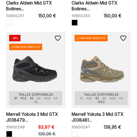
Clarks Aldwin Mid GTX
Clarks Aldwin Mid GTX
Botines...
Botines...
10800251
150,00 €
10800250
150,00 €
favorite_border
favorite_border
-39%
LIVRAISON GRATUITE
LIVRAISON GRATUITE
TAILLES DISPONIBLES
TAILLES DISPONIBLES
41
41,5
42
43
43,5
44
41
41,5
42
43
43,5
44
45
44,5
Merrell Yokota 3 Mid GTX
Merrell Yokota 3 Mid GTX
J038479...
J038481...
10800248
83,97 €
10800247
139,95 €
139,95 €