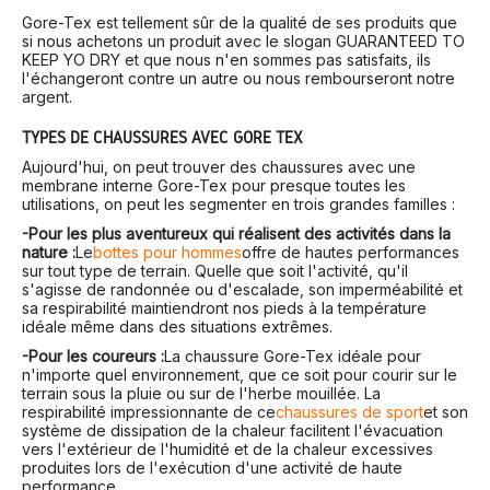
Gore-Tex est tellement sûr de la qualité de ses produits que
si nous achetons un produit avec le slogan GUARANTEED TO
KEEP YO DRY et que nous n'en sommes pas satisfaits, ils
l'échangeront contre un autre ou nous rembourseront notre
argent.
TYPES DE CHAUSSURES AVEC GORE TEX
Aujourd'hui, on peut trouver des chaussures avec une
membrane interne Gore-Tex pour presque toutes les
utilisations, on peut les segmenter en trois grandes familles :
-Pour les plus aventureux qui réalisent des activités dans la
nature :
Le
bottes pour hommes
offre de hautes performances
sur tout type de terrain. Quelle que soit l'activité, qu'il
s'agisse de randonnée ou d'escalade, son imperméabilité et
sa respirabilité maintiendront nos pieds à la température
idéale même dans des situations extrêmes.
-Pour les coureurs :
La chaussure Gore-Tex idéale pour
n'importe quel environnement, que ce soit pour courir sur le
terrain sous la pluie ou sur de l'herbe mouillée. La
respirabilité impressionnante de ce
chaussures de sport
et son
système de dissipation de la chaleur facilitent l'évacuation
vers l'extérieur de l'humidité et de la chaleur excessives
produites lors de l'exécution d'une activité de haute
performance.