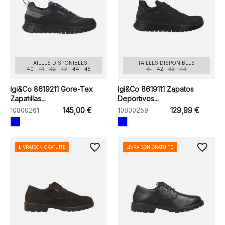
TAILLES DISPONIBLES
TAILLES DISPONIBLES
40
41
42
43
44
45
41
42
43
44
Igi&Co 8619211 Gore-Tex
Igi&Co 8619111 Zapatos
Zapatillas...
Deportivos...
10800261
145,00 €
10800259
129,99 €
favorite_border
favorite_border
LIVRAISON GRATUITE
LIVRAISON GRATUITE