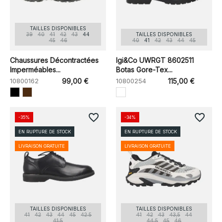
TAILLES DISPONIBLES
39
40
41
42
43
44
TAILLES DISPONIBLES
45
46
40
41
42
43
44
45
Chaussures Décontractées
Igi&Co UWRGT 8602511
Imperméables...
Botas Gore-Tex...
10800162
99,00 €
10800254
115,00 €
favorite_border
favorite_border
-35%
-34%
EN RUPTURE DE STOCK
EN RUPTURE DE STOCK
LIVRAISON GRATUITE
LIVRAISON GRATUITE
TAILLES DISPONIBLES
TAILLES DISPONIBLES
41
42
43
44
45
42.5
41
42
43
43,5
44
41.5
44,5
45
46