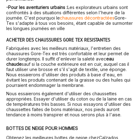
-Pour les aventuriers urbains :
Les explorateurs urbains sont
confrontés à des situations différentes selon l'heure de la
journée. C'est pourquoi le
chaussures décontractées
Gore-
Tex s'adapte à tous vos besoins, étant capable de surmonter
les longues journées en ville
ACHETER DES CHAUSSURES GORE TEX RÉSISTANTES
Fabriquées avec les meilleurs matériaux, l'entretien des
chaussures Gore-Tex est très confortable et leur permet de
durer longtemps. Il suffit d'enlever la saleté avec
eau
chaude
sauf si la couche extérieure est en cuir, auquel cas il
faut utiliser une brosse et s'il s'agit de textile, une éponge.
Nous essaierons d'utiliser des produits à base d'eau, en
évitant les produits contenant de la graisse ou des huiles qui
pourraient endommager la membrane.
Nous essaierons également d'utiliser des chaussettes
appropriées. Essayer d'utiliser du coton ou de la laine en cas
de températures très basses. Si nous essayons d'utiliser des
chaussettes faites de bons matériaux, nos pieds auront
tendance à moins transpirer et nous serons plus à l'aise.
BOTTES DE NEIGE POUR HOMMES
Obtenez les meilleures bottes de neige chez
Calzados