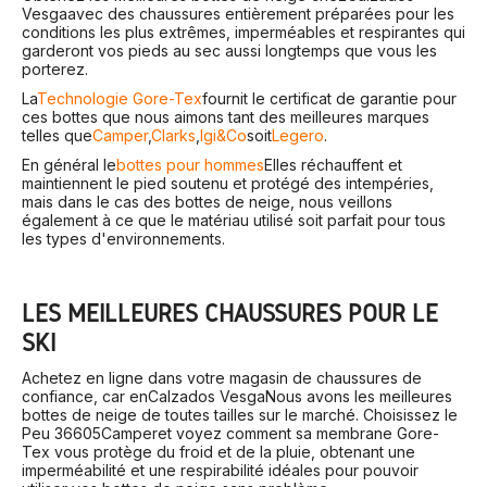
Vesga
avec des chaussures entièrement préparées pour les
conditions les plus extrêmes, imperméables et respirantes qui
garderont vos pieds au sec aussi longtemps que vous les
porterez.
La
Technologie Gore-Tex
fournit le certificat de garantie pour
ces bottes que nous aimons tant des meilleures marques
telles que
Camper
,
Clarks
,
Igi&Co
soit
Legero
.
En général le
bottes pour hommes
Elles réchauffent et
maintiennent le pied soutenu et protégé des intempéries,
mais dans le cas des bottes de neige, nous veillons
également à ce que le matériau utilisé soit parfait pour tous
les types d'environnements.
LES MEILLEURES CHAUSSURES POUR LE
SKI
Achetez en ligne dans votre magasin de chaussures de
confiance, car en
Calzados Vesga
Nous avons les meilleures
bottes de neige de toutes tailles sur le marché. Choisissez le
Peu 36605
Camper
et voyez comment sa membrane Gore-
Tex vous protège du froid et de la pluie, obtenant une
imperméabilité et une respirabilité idéales pour pouvoir