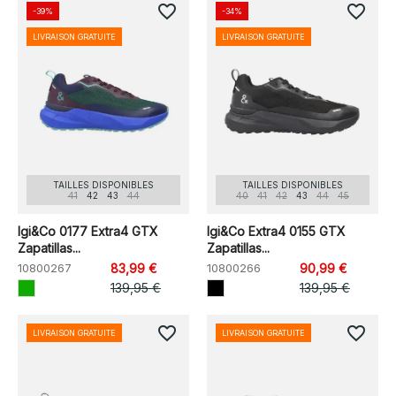
favorite_border
favorite_border
-39%
-34%
LIVRAISON GRATUITE
LIVRAISON GRATUITE
TAILLES DISPONIBLES
TAILLES DISPONIBLES
41
42
43
44
40
41
42
43
44
45
Igi&Co 0177 Extra4 GTX
Igi&Co Extra4 0155 GTX
Zapatillas...
Zapatillas...
10800267
83,99 €
10800266
90,99 €
139,95 €
139,95 €
favorite_border
favorite_border
LIVRAISON GRATUITE
LIVRAISON GRATUITE