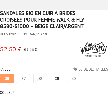
SANDALES BIO EN CUIR À BRIDES
1
2
3
4
5
6
7
8
9
CROISÉES POUR FEMME WALK & FLY
8580-51000 – BEIGE CLAIR/ARGENT
REF:21201930-36-CAN/PLA/BI
52,50 €
69,95 €
TAILLE
GUIDE DES TAILLES
36
37
38
39
40
COULEUR
CAN/PLA/BI