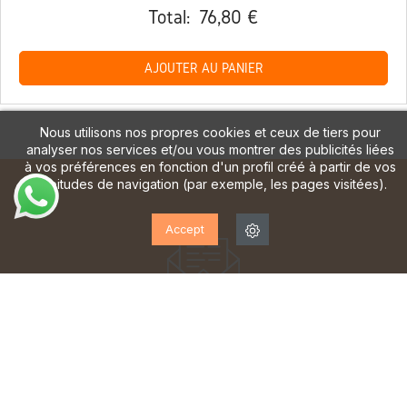
Total:
76,80 €
AJOUTER AU PANIER
Nous utilisons nos propres cookies et ceux de tiers pour
analyser nos services et/ou vous montrer des publicités liées
à vos préférences en fonction d'un profil créé à partir de vos
habitudes de navigation (par exemple, les pages visitées).
Accept
ABONNEZ-VOUS À NOTRE
LETTRE D'INFORMATION!
Inscrivez-vous pour recevoir des mises à jour, accéder