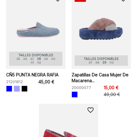
TAILLES DISPONIBLES
35
36
37
38
39
40
TAILLES DISPONIBLES
41
42
37
38
39
40
CÑ5 PUNTA NEGRA RAFIA
Zapatillas De Casa Mujer De
Macarena...
21201812
45,00 €
20000077
15,00 €
49,00 €
favorite_border