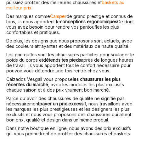
puissiez profiter des meilleures chaussures et
baskets au
meilleur prix
.
Des marques comme
Camper
de grand prestige et connus de
tous, ils nous apportent le
conceptions ergonomiques
Ce dont
vous avez besoin pour rendre vos pantoufles les plus
confortables et pratiques.
De plus, les designs que nous proposons sont actuels, avec
des couleurs attrayantes et des matériaux de haute qualité.
Les pantoufles sont les chaussures parfaites pour soulager le
poids du corps et
détends tes pieds
après de longues heures
de travail. Ils vous apportent tout le confort nécessaire pour
pouvoir vous détendre une fois rentré chez vous.
Calzados Vesga
il vous propose
les chaussures les plus
récentes du marché
, avec les modèles les plus exclusifs
chaque saison et à des prix vraiment bon marché.
Parce qu'avoir des chaussures de qualité ne signifie pas
nécessairement
payer un prix excessif
, nous travaillons avec
les marques les plus prestigieuses et les designers les plus
exclusifs et nous vous proposons des chaussures qui allient
bon prix, qualité et design dans un même produit.
Dans notre boutique en ligne, nous avons des prix exclusifs
qui vous permettront de profiter des chaussures et baskets
dont vous avez toujours rêvé, à un prix très abordable. De