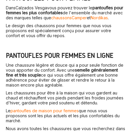
Dans
Calzados Vesga
vous pouvez trouver le
pantoufles pour
femmes les plus confortables
de l'ensemble du marché avec
des marques telles que
chaussons
Camper
et
Nordikas
.
Le design des chaussons pour femmes que nous vous
proposons est spécialement conçu pour assurer votre
confort et vous offrir du repos.
PANTOUFLES POUR FEMMES EN LIGNE
Une chaussure légère et douce qui a pour seule fonction de
vous apporter du confort. Avec une
semelle généralement
fine et très souple
ce qui vous offre également une bonne
adhérence pour éviter de glisser et rendre le retour à la
maison encore plus agréable.
Les chaussures pour être à la maison qui vous gardent au
chaud et réchauffent vos pieds pendant les froides journées
d'hiver, gardant votre pied soutenu et détendu.
Le
pantoufles de maison pour femmes
que nous vous
proposons sont les plus actuels et les plus confortables du
marché.
Nous avons toutes les chaussures que vous recherchez dans