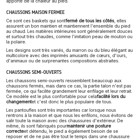
apporte de la chaleur au pied.
CHAUSSONS MAISON FERMÉE
Ce sont ces baskets qui sont
fermé de tous les côtés
, elles
assurent un bon maintien et maintiennent l'ensemble du pied
au chaud. Les matières intérieures sont généralement douces
et surtout très chaudes, comme l'imitation peau de mouton ou
la polaire.
Les designs sont très variés, du marron ou du bleu élégant au
multicolore avec des imprimés amusants de cœurs, d'ours,
d'animaux ou de surprenantes compositions abstraites.
CHAUSSONS SEMI-OUVERTS
Les chaussons semi-ouverts ressemblent beaucoup aux
chaussons fermés, mais dans ce cas, la partie talon n'est pas
fermée, ce qui facilite grandement leur enfilage et leur retrait.
Ce modèle est le plus confortable pour cela
facilité lors du
changement
et c'est donc le plus populaire de tous.
Les pantoufles sont très importantes car lorsque nous
rentrons à la maison et que nous les enfilons, nous évitons de
salir toute la maison avec des chaussures d'extérieur. De
même, ils sont fabriqués pour
maintenir une posture
correcte
et détendu, le pied a également besoin de se
reposer et de ne pas être tout le temps dans une chaussure