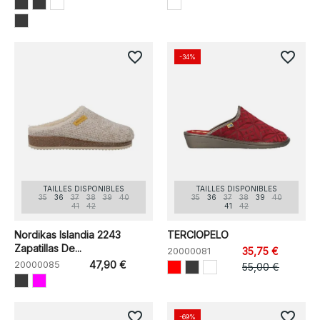
favorite_border
favorite_border
-34%
TAILLES DISPONIBLES
TAILLES DISPONIBLES
35
36
37
38
39
40
35
36
37
38
39
40
41
42
41
42
Nordikas Islandia 2243
TERCIOPELO
Zapatillas De...
20000081
35,75 €
20000085
47,90 €
55,00 €
favorite_border
favorite_border
-69%