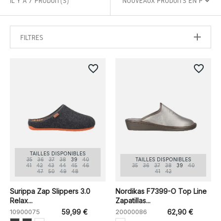
IL Y A 7 PRODUIT(S)
FILTRES
favorite_border
favorite_border
TAILLES DISPONIBLES
35
36
37
38
39
40
TAILLES DISPONIBLES
41
42
43
44
45
46
35
36
37
38
39
40
47
50
49
48
41
42
Surippa Zap Slippers 3.0
Nordikas F7399-O Top Line
Relax...
Zapatillas...
10900075
59,99 €
20000086
62,90 €