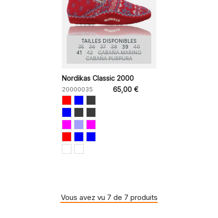
TAILLES DISPONIBLES
35
36
37
38
39
40
41
42
CABAÑA MARINO
CABAÑA PURPURA
Nordikas Classic 2000
20000035
65,00 €
Vous avez vu 7 de 7 produits