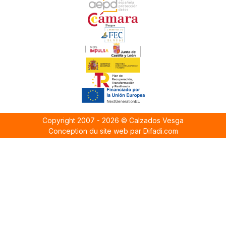
Copyright 2007 - 2026 © Calzados Vesga
Conception du site web par Difadi.com