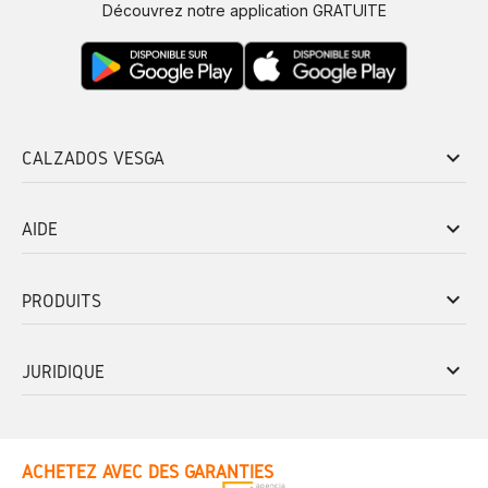
Découvrez notre application GRATUITE
keyboard_arrow_down
CALZADOS VESGA
keyboard_arrow_down
AIDE
keyboard_arrow_down
PRODUITS
keyboard_arrow_down
JURIDIQUE
ACHETEZ AVEC DES GARANTIES