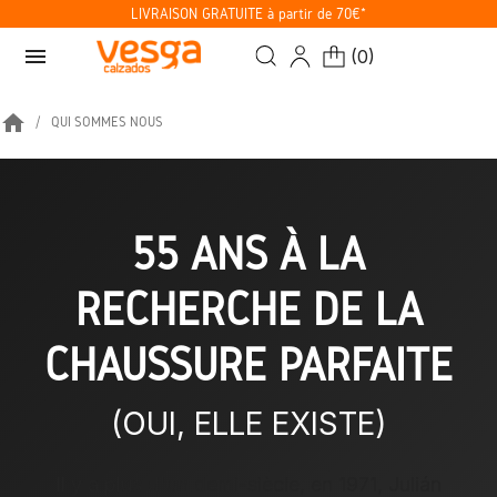
LIVRAISON GRATUITE à partir de 70€*
menu
(
0
)
home
QUI SOMMES NOUS
55 ANS À LA
RECHERCHE DE LA
CHAUSSURE PARFAITE
(OUI, ELLE EXISTE)
Il y a plus d'un demi-siècle, en 1971, Julián