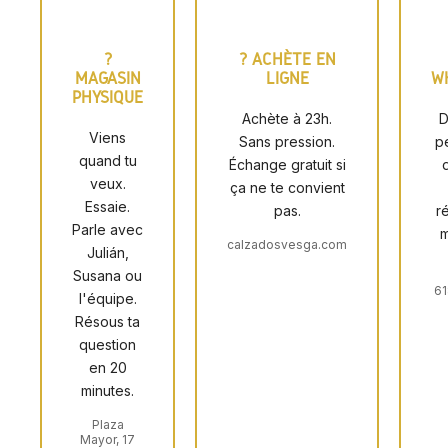
?
? ACHÈTE EN
MAGASIN
LIGNE
W
PHYSIQUE
Achète à 23h.
D
Viens
Sans pression.
p
quand tu
Échange gratuit si
d
veux.
ça ne te convient
Essaie.
pas.
r
Parle avec
m
calzadosvesga.com
Julián,
Susana ou
61
l'équipe.
Résous ta
question
en 20
minutes.
Plaza
Mayor, 17