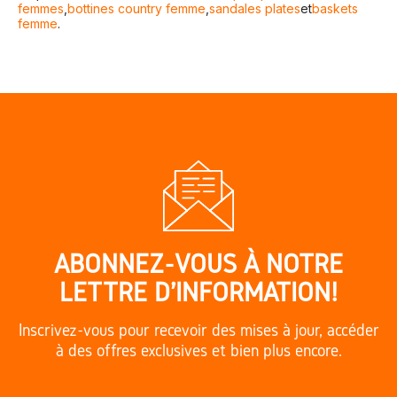
femmes
,
bottines country femme
,
sandales plates
et
baskets
femme
.
ABONNEZ-VOUS À NOTRE
LETTRE D'INFORMATION!
Inscrivez-vous pour recevoir des mises à jour, accéder
à des offres exclusives et bien plus encore.