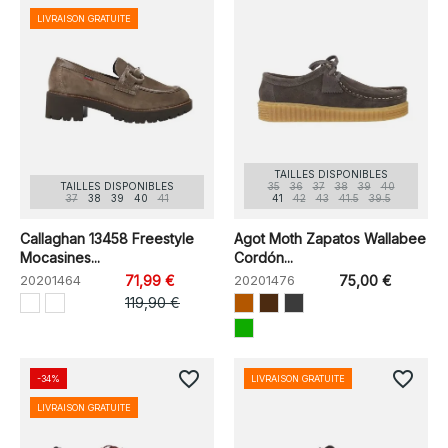
LIVRAISON GRATUITE
TAILLES DISPONIBLES
TAILLES DISPONIBLES
35
36
37
38
39
40
37
38
39
40
41
41
42
43
41.5
39.5
Callaghan 13458 Freestyle
Agot Moth Zapatos Wallabee
Mocasines...
Cordón...
20201464
71,99 €
20201476
75,00 €
119,90 €
favorite_border
favorite_border
-34%
LIVRAISON GRATUITE
LIVRAISON GRATUITE