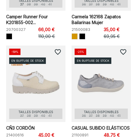
TAILLES DISPONIBLES
TAILLES DISPONIBLES
37
38
39
40
41
36
37
38
39
40
41
Camper Runner Four
Carmela 162168 Zapatos
K201855-002...
Bailarinas Mujer
20700327
66,00 €
21500083
35,00 €
110,00 €
69,95 €
favorite_border
favorite_border
-59%
-25%
EN RUPTURE DE STOCK
EN RUPTURE DE STOCK
TAILLES DISPONIBLES
TAILLES DISPONIBLES
37
38
39
40
41
36
37
38
39
40
41
CÑ3 CORDÓN
CASUAL SUBIDO ELÁSTICOS
21400616
45,00 €
21100891
48,75 €