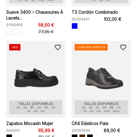
Suave 3400 – Chaussures À
T3 Cordón Combinado
Lacets...
20201441
102,00 €
21100915
58,50 €
77,95 €
favorite_border
favorite_border
-44%
LIVRAISON GRATUITE
TAILLES DISPONIBLES
TAILLES DISPONIBLES
35
36
37
38
39
40
35
36
37
38
39
40
41
42
43
41
42
43
41.5
39.5
Zapatos Mocasín Mujer
Cñ4 Elásticos Pala
000051
65,99 €
20201434
89,00 €