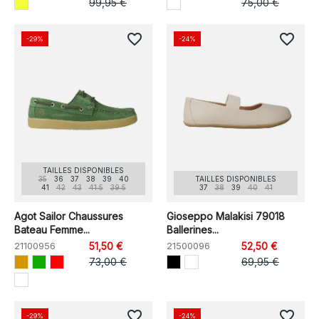
99,95 €
75,00 €
favorite_border
favorite_border
-29%
-24%
TAILLES DISPONIBLES
35
36
37
38
39
40
TAILLES DISPONIBLES
41
42
43
41.5
39.5
37
38
39
40
41
Agot Sailor Chaussures
Gioseppo Malakisi 79018
Bateau Femme...
Ballerines...
21100956
51,50 €
21500096
52,50 €
73,00 €
69,95 €
favorite_border
favorite_border
-29%
-24%