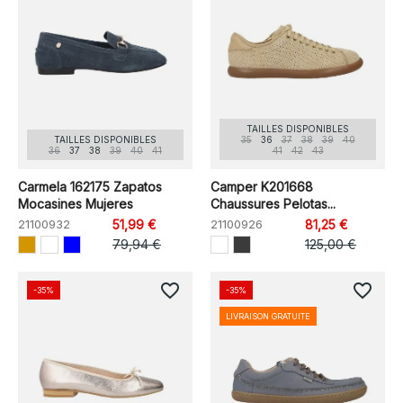
TAILLES DISPONIBLES
TAILLES DISPONIBLES
35
36
37
38
39
40
36
37
38
39
40
41
41
42
43
Carmela 162175 Zapatos
Camper K201668
Mocasines Mujeres
Chaussures Pelotas...
21100932
51,99 €
21100926
81,25 €
79,94 €
125,00 €
favorite_border
favorite_border
-35%
-35%
LIVRAISON GRATUITE