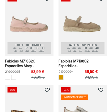
TAILLES DISPONIBLES
TAILLES DISPONIBLES
35
36
37
38
39
40
35
36
37
38
39
40
41
42
43
41.5
39.5
41
42
43
41.5
39.5
Fabiolas M71882C
Fabiolas M718802
Espadrilles Mary...
Espadrilles...
21900095
53,99 €
21900094
56,50 €
76,99 €
74,99 €
favorite_border
favorite_border
-29%
-24%
LIVRAISON GRATUITE