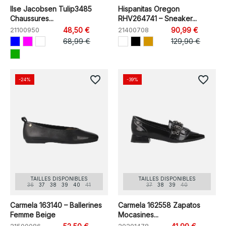
Ilse Jacobsen Tulip3485
Hispanitas Oregon
Chaussures...
RHV264741 – Sneaker...
21100950
48,50 €
21400708
90,99 €
68,99 €
129,90 €
favorite_border
favorite_border
-24%
-39%
TAILLES DISPONIBLES
TAILLES DISPONIBLES
36
37
38
39
40
41
37
38
39
40
Carmela 163140 – Ballerines
Carmela 162558 Zapatos
Femme Beige
Mocasines...