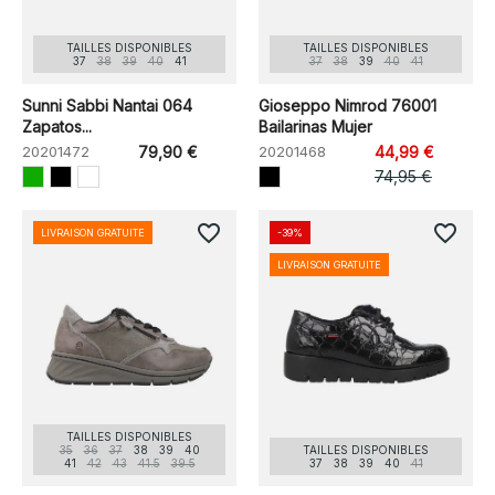
TAILLES DISPONIBLES
TAILLES DISPONIBLES
37
38
39
40
41
37
38
39
40
41
Sunni Sabbi Nantai 064
Gioseppo Nimrod 76001
Zapatos...
Bailarinas Mujer
20201472
79,90 €
20201468
44,99 €
74,95 €
favorite_border
favorite_border
LIVRAISON GRATUITE
-39%
LIVRAISON GRATUITE
TAILLES DISPONIBLES
35
36
37
38
39
40
TAILLES DISPONIBLES
41
42
43
41.5
39.5
37
38
39
40
41