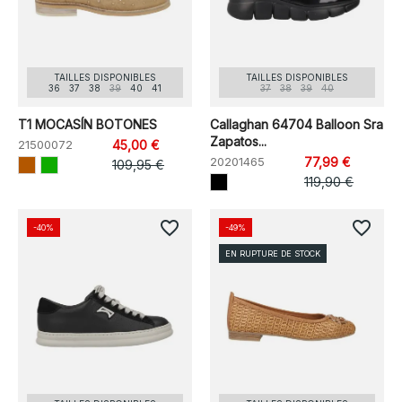
TAILLES DISPONIBLES
TAILLES DISPONIBLES
36
37
38
39
40
41
37
38
39
40
T1 MOCASÍN BOTONES
Callaghan 64704 Balloon Sra
Zapatos...
21500072
45,00 €
20201465
77,99 €
109,95 €
119,90 €
favorite_border
favorite_border
-40%
-49%
EN RUPTURE DE STOCK