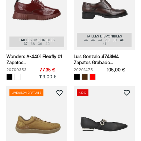
TAILLES DISPONIBLES
TAILLES DISPONIBLES
35
36
37
38
39
40
37
38
39
40
41
Wonders A-4401 Flexfly 01
Luis Gonzalo 4743M4
Zapatos...
Zapatos Grabado...
20700353
77,35 €
20201475
105,00 €
119,00 €
favorite_border
favorite_border
LIVRAISON GRATUITE
-39%