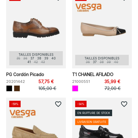
TAILLES DISPONIBLES
35
36
37
38
39
40
TAILLES DISPONIBLES
41
42
43
36
37
38
39
40
PG Cordón Picado
T1 CHANEL AFILADO
20201442
57,75 €
21000551
35,99 €
105,00 €
72,00 €
favorite_border
favorite_border
-59%
-34%
EN RUPTURE DE STOCK
LIVRAISON GRATUITE