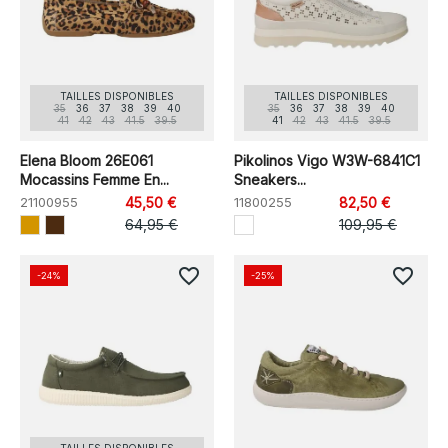
TAILLES DISPONIBLES
TAILLES DISPONIBLES
35
36
37
38
39
40
35
36
37
38
39
40
41
42
43
41.5
39.5
41
42
43
41.5
39.5
Elena Bloom 26E061
Pikolinos Vigo W3W-6841C1
Mocassins Femme En...
Sneakers...
21100955
45,50 €
11800255
82,50 €
64,95 €
109,95 €
favorite_border
favorite_border
-24%
-25%