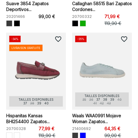
Suave 3854 Zapatos
Callaghan 58515 Bari Zapatos
Deportivos...
Cordones...
20201466
99,00 €
20700332
71,99 €
119,90 €
favorite_border
favorite_border
-34%
-35%
LIVRAISON GRATUITE
TAILLES DISPONIBLES
TAILLES DISPONIBLES
35
36
37
38
39
40
37
38
39
40
41
42
43
Hispanitas Kansas
Waals WAA0991 Mojave
BHI254400 Zapatos...
Woman Zapatos...
20700328
77,99 €
21400692
64,35 €
119,90 €
99,00 €