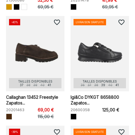
21500086
52,50 €
20201478
41,99 €
69,95 €
69,95 €
favorite_border
favorite_border
-40%
LIVRAISON GRATUITE
TAILLES DISPONIBLES
TAILLES DISPONIBLES
37
38
39
40
41
36
37
38
39
40
41
Callaghan 13452 Freestyle
Igi&Co DYKGT 8658800
Zapatos...
Zapatos...
20201463
69,00 €
20600358
125,00 €
115,00 €
favorite_border
favorite_border
-39%
LIVRAISON GRATUITE