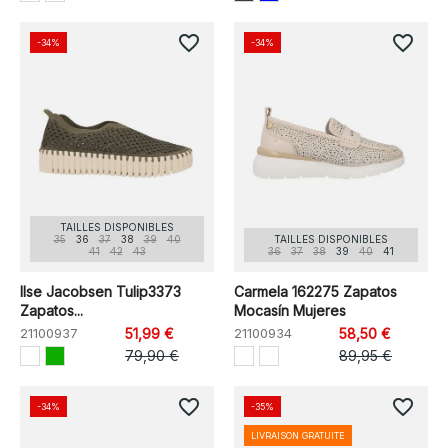
favorite_border
favorite_border
-34%
-34%
TAILLES DISPONIBLES
35
36
37
38
39
40
TAILLES DISPONIBLES
41
42
43
36
37
38
39
40
41
Ilse Jacobsen Tulip3373
Carmela 162275 Zapatos
Zapatos...
Mocasín Mujeres
21100937
51,99 €
21100934
58,50 €
79,90 €
89,95 €
favorite_border
favorite_border
-34%
-35%
LIVRAISON GRATUITE