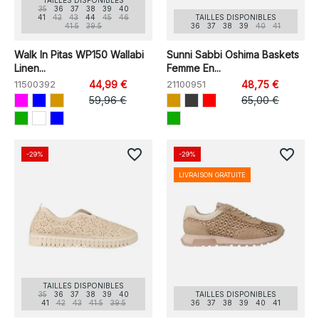
TAILLES DISPONIBLES
35
36
37
38
39
40
41
42
43
44
45
46
TAILLES DISPONIBLES
41.5
39.5
36
37
38
39
40
41
Walk In Pitas WP150 Wallabi
Sunni Sabbi Oshima Baskets
Linen...
Femme En...
11500392
44,99 €
21100951
48,75 €
59,96 €
65,00 €
favorite_border
favorite_border
-29%
-29%
LIVRAISON GRATUITE
TAILLES DISPONIBLES
35
36
37
38
39
40
TAILLES DISPONIBLES
41
42
43
41.5
39.5
36
37
38
39
40
41