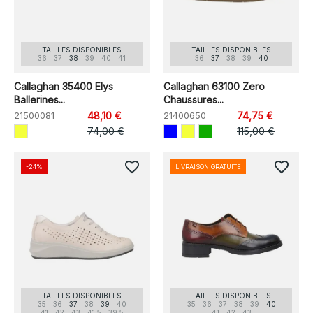
TAILLES DISPONIBLES
TAILLES DISPONIBLES
36
37
38
39
40
41
36
37
38
39
40
Callaghan 35400 Elys
Callaghan 63100 Zero
Ballerines...
Chaussures...
21500081
48,10 €
21400650
74,75 €
74,00 €
115,00 €
favorite_border
favorite_border
-24%
LIVRAISON GRATUITE
TAILLES DISPONIBLES
TAILLES DISPONIBLES
35
36
37
38
39
40
35
36
37
38
39
40
41
42
43
41.5
39.5
41
42
43