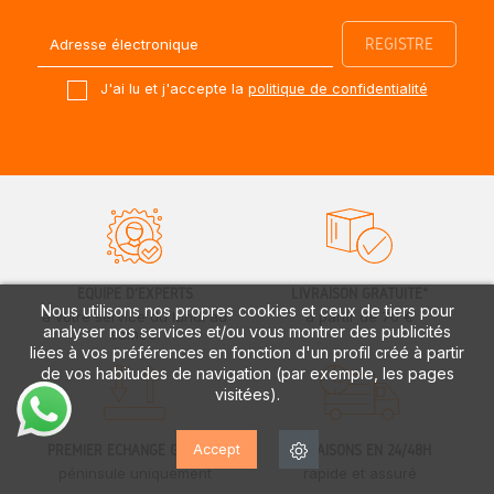
J'ai lu et j'accepte la
politique de confidentialité
ÉQUIPE D'EXPERTS
LIVRAISON GRATUITE*
Nous utilisons nos propres cookies et ceux de tiers pour
à votre service du lundi au
à partir de 70 €
analyser nos services et/ou vous montrer des publicités
samedi
liées à vos préférences en fonction d'un profil créé à partir
de vos habitudes de navigation (par exemple, les pages
visitées).
Accept
PREMIER ÉCHANGE GRATUIT
LIVRAISONS EN 24/48H
péninsule uniquement
rapide et assuré