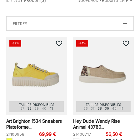
IL Y A 59 PRODUIT(S)
FILTRES
favorite_border
favorite_border
-29%
-24%
TAILLES DISPONIBLES
TAILLES DISPONIBLES
37
38
39
40
41
36
37
38
39
40
41
Art Brighton 1534 Sneakers
Hey Dude Wendy Rise
Plateforme...
Animal 43780...
21100958
69,99 €
21400717
56,50 €