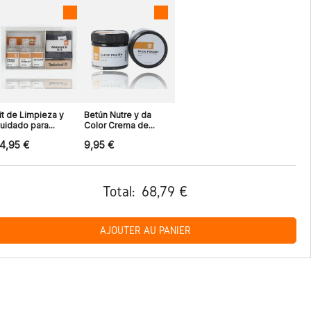
it de Limpieza y
Betún Nutre y da
uidado para...
Color Crema de...
4,95 €
9,95 €
Total:
68,79 €
AJOUTER AU PANIER