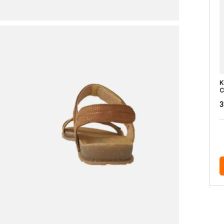
K
C
3