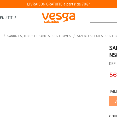
LIVRAISON GRATUITE à partir de 70€*
ENU TITLE
T
SANDALES, TONGS ET SABOTS POUR FEMMES
SANDALES PLATES POUR FE
SA
N5
REF
56
TAIL
3
COU