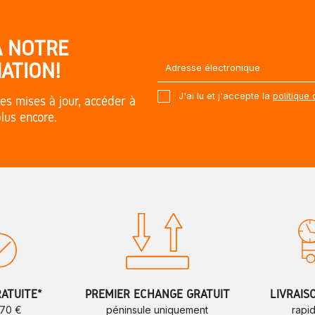
À NOTRE
ATION!
J'ai lu et j'accepte la
politique 
es mises à jour, accéder à
plus encore.
RATUITE*
PREMIER ÉCHANGE GRATUIT
LIVRAIS
 70 €
péninsule uniquement
rapi