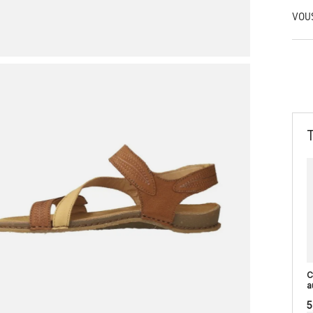
VOU
C
a
5