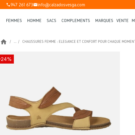
947 261 673
info@calzadosvesga.com
phone
mail
FEMMES
HOMME
SACS
COMPLÉMENTS
MARQUES
VENTE
M
home
...
CHAUSSURES FEMME : ÉLÉGANCE ET CONFORT POUR CHAQUE MOMEN
-24%