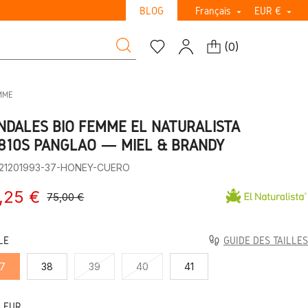
BLOG
Français
EUR €


(
0
)
MME
NDALES BIO FEMME EL NATURALISTA
810S PANGLAO — MIEL & BRANDY
:21201993-37-HONEY-CUERO
,25 €
75,00 €
LE
GUIDE DES TAILLES
7
38
39
40
41
LEUR