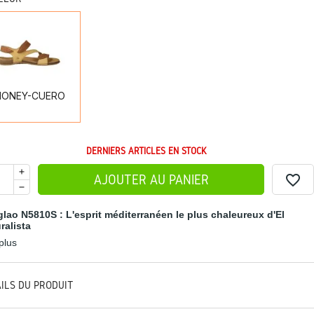
HONEY-
CUERO
HONEY-CUERO
DERNIERS ARTICLES EN STOCK
favorite_border
AJOUTER AU PANIER
lao N5810S : L'esprit méditerranéen le plus chaleureux d'El
ralista
 plus
AILS DU PRODUIT