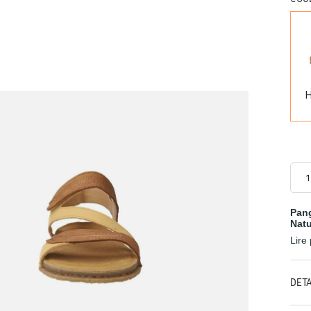
Pang
Natu
Lire
DÉT