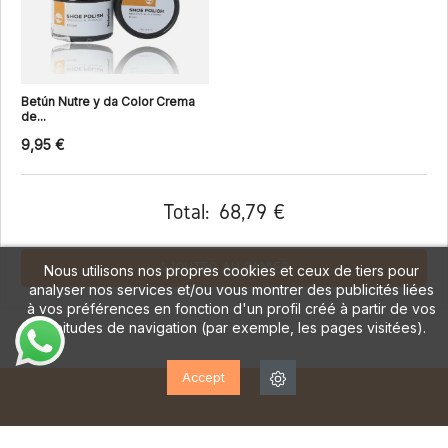
Betún Nutre y da Color Crema
de...
9,95 €
Total:
68,79 €
AJOUTER AU PANIER
Nous utilisons nos propres cookies et ceux de tiers pour
analyser nos services et/ou vous montrer des publicités liées
à vos préférences en fonction d'un profil créé à partir de vos
habitudes de navigation (par exemple, les pages visitées).
Accept