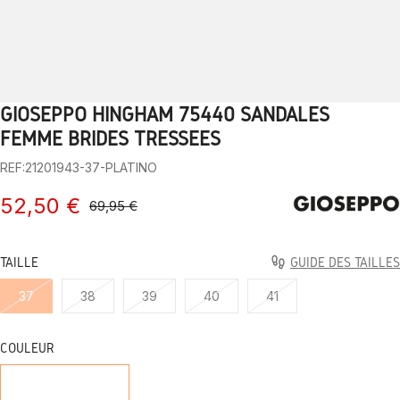
GIOSEPPO HINGHAM 75440 SANDALES
1
2
3
4
5
6
7
8
9
10
FEMME BRIDES TRESSÉES
REF:21201943-37-PLATINO
52,50 €
69,95 €
TAILLE
GUIDE DES TAILLES
37
38
39
40
41
COULEUR
PLATINE