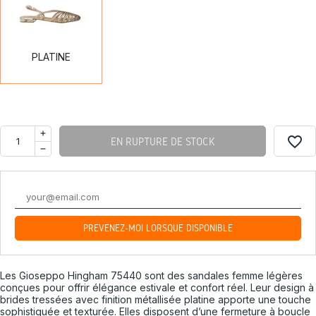
PLATINE
favorite_border
EN RUPTURE DE STOCK
PRÉVENEZ-MOI LORSQUE DISPONIBLE
Les Gioseppo Hingham 75440 sont des sandales femme légères
conçues pour offrir élégance estivale et confort réel. Leur design à
brides tressées avec finition métallisée platine apporte une touche
sophistiquée et texturée. Elles disposent d’une fermeture à boucle