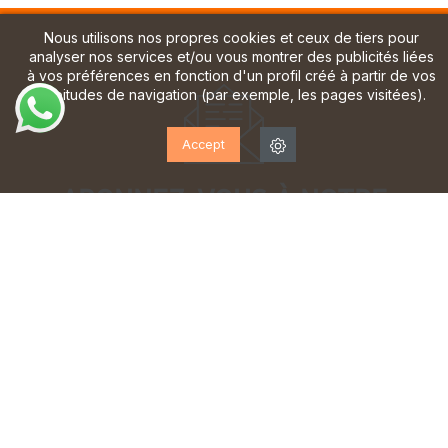
Nous utilisons nos propres cookies et ceux de tiers pour
analyser nos services et/ou vous montrer des publicités liées
à vos préférences en fonction d'un profil créé à partir de vos
habitudes de navigation (par exemple, les pages visitées).
Accept
ABONNEZ-VOUS À NOTRE
LETTRE D'INFORMATION!
Inscrivez-vous pour recevoir des mises à jour, accéder
à des offres exclusives et bien plus encore.
J'ai lu et j'accepte la
politique de confidentialité