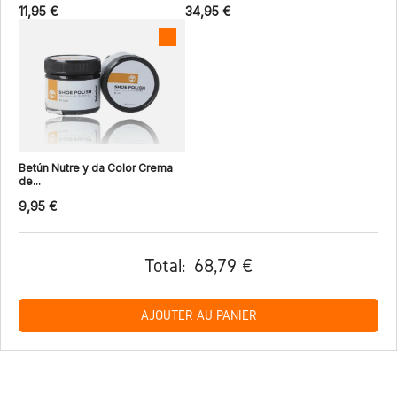
11,95 €
34,95 €
Betún Nutre y da Color Crema
de...
9,95 €
Total:
68,79 €
AJOUTER AU PANIER