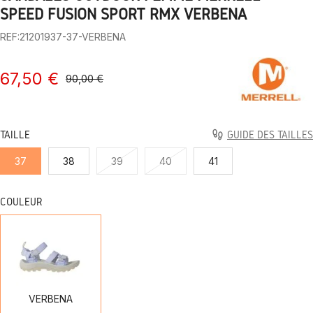
1
2
3
4
5
6
7
8
9
10
SPEED FUSION SPORT RMX VERBENA
REF:21201937-37-VERBENA
67,50 €
90,00 €
TAILLE
GUIDE DES TAILLES
37
38
39
40
41
COULEUR
VERBENA
VERBENA