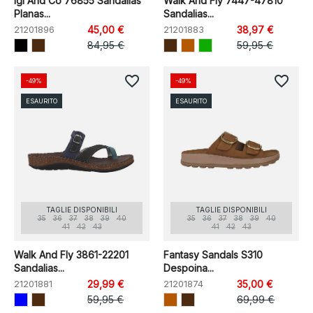
Igi And Co 76855 Sandalias
Walk And Fly 7447-47810
Planas...
Sandalias...
21201896
45,00 €
21201883
38,97 €
84,95 €
59,95 €
favorite_border
favorite_border
-49%
-49%
ESAURITO
ESAURITO
TAGLIE DISPONIBILI
TAGLIE DISPONIBILI
35
36
37
38
39
40
35
36
37
38
39
40
41
42
43
41
42
43
Walk And Fly 3861-22201
Fantasy Sandals S310
Sandalias...
Despoina...
21201881
29,99 €
21201874
35,00 €
59,95 €
69,99 €