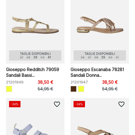
TAGLIE DISPONIBILI
TAGLIE DISPONIBILI
37
38
39
40
41
36
37
38
39
40
41
Gioseppo Redditch 79059
Gioseppo Escanaba 78281
Sandali Bassi...
Sandali Donna...
21201949
38,50 €
21201947
38,50 €
54,95 €
54,95 €
favorite_border
favorite_border
-24%
-24%