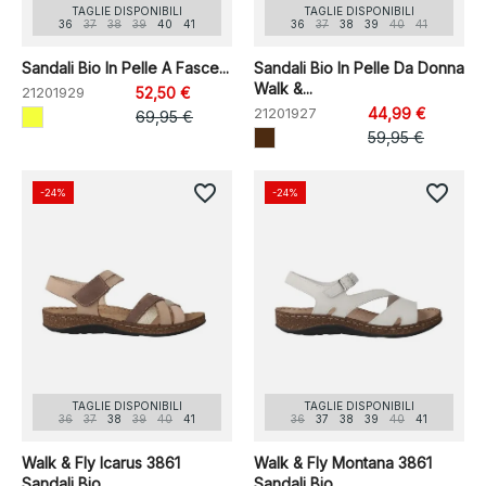
TAGLIE DISPONIBILI
TAGLIE DISPONIBILI
36
37
38
39
40
41
36
37
38
39
40
41
Sandali Bio In Pelle A Fasce...
Sandali Bio In Pelle Da Donna
Walk &...
21201929
52,50 €
21201927
44,99 €
69,95 €
59,95 €
favorite_border
favorite_border
-24%
-24%
TAGLIE DISPONIBILI
TAGLIE DISPONIBILI
36
37
38
39
40
41
36
37
38
39
40
41
Walk & Fly Icarus 3861
Walk & Fly Montana 3861
Sandali Bio...
Sandali Bio...