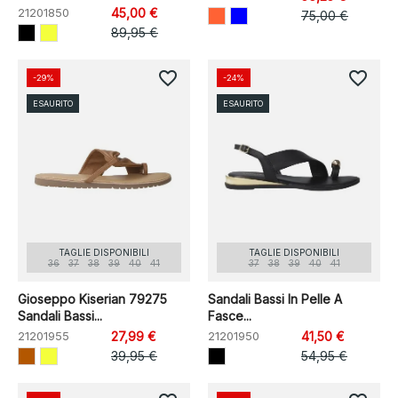
21201850
45,00 €
75,00 €
89,95 €
favorite_border
favorite_border
-29%
-24%
ESAURITO
ESAURITO
TAGLIE DISPONIBILI
TAGLIE DISPONIBILI
36
37
38
39
40
41
37
38
39
40
41
Gioseppo Kiserian 79275
Sandali Bassi In Pelle A
Sandali Bassi...
Fasce...
21201955
27,99 €
21201950
41,50 €
39,95 €
54,95 €