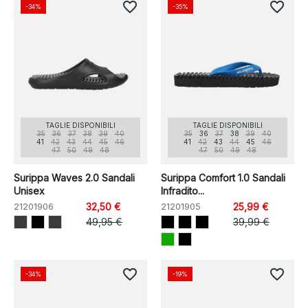
favorite_border
favorite_border
-34%
-35%
TAGLIE DISPONIBILI
TAGLIE DISPONIBILI
35
36
37
38
39
40
35
36
37
38
39
40
41
42
43
44
45
46
41
42
43
44
45
46
47
50
49
48
47
50
49
48
Surippa Waves 2.0 Sandali
Surippa Comfort 1.0 Sandali
Unisex
Infradito...
21201906
32,50 €
21201905
25,99 €
49,95 €
39,99 €
favorite_border
favorite_border
-34%
-19%