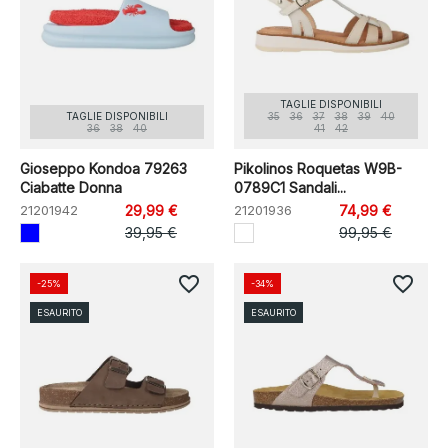
TAGLIE DISPONIBILI
TAGLIE DISPONIBILI
35
36
37
38
39
40
36
38
40
41
42
Gioseppo Kondoa 79263
Pikolinos Roquetas W9B-
Ciabatte Donna
0789C1 Sandali...
21201942
29,99 €
21201936
74,99 €
39,95 €
99,95 €
favorite_border
favorite_border
-25%
-34%
ESAURITO
ESAURITO