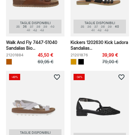
TAGLIE DISPONIBILI
TAGLIE DISPONIBILI
35
36
37
38
39
40
35
36
37
38
39
40
41
42
43
41
42
43
Walk And Fly 7447-51040
Kickers 1202630 Kick Ladora
Sandalias Bio...
Sandalias...
21201884
45,50 €
21201876
39,99 €
69,95 €
79,00 €
favorite_border
favorite_border
-49%
-34%
TAGLIE DISPONIBILI