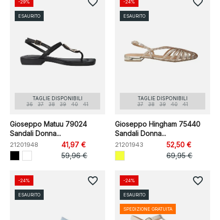
favorite_border
favorite_border
-29%
-24%
ESAURITO
ESAURITO
TAGLIE DISPONIBILI
TAGLIE DISPONIBILI
36
37
38
39
40
41
37
38
39
40
41
Gioseppo Matuu 79024
Gioseppo Hingham 75440
Sandali Donna...
Sandali Donna...
21201948
41,97 €
21201943
52,50 €
59,96 €
69,95 €
favorite_border
favorite_border
-24%
-24%
ESAURITO
ESAURITO
SPEDIZIONE GRATUITA