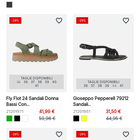
favorite_border
favorite_border
-29%
-29%
TAGLIE DISPONIBILI
35
36
37
38
39
40
TAGLIE DISPONIBILI
41
36
37
38
39
40
41
Fly Flot 24 Sandali Donna
Gioseppo Pepperell 79212
Bassi Con...
Sandali...
21201971
41,99 €
21201951
31,50 €
59,96 €
44,95 €
favorite_border
favorite_border
-29%
-29%