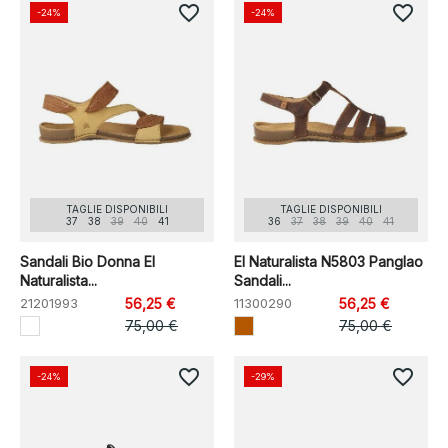
favorite_border
favorite_border
-24%
-24%
TAGLIE DISPONIBILI
TAGLIE DISPONIBILI
37
38
39
40
41
36
37
38
39
40
41
Sandali Bio Donna El
El Naturalista N5803 Panglao
Naturalista...
Sandali...
21201993
56,25 €
11300290
56,25 €
75,00 €
75,00 €
favorite_border
favorite_border
-24%
-29%