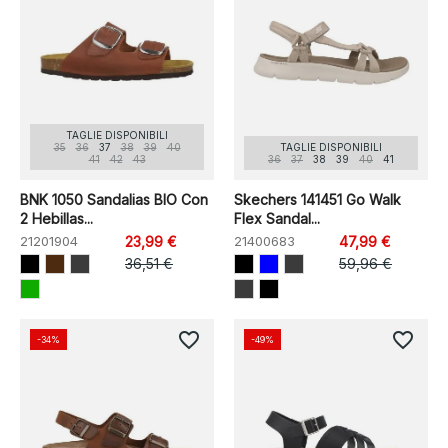
TAGLIE DISPONIBILI
35
36
37
38
39
40
TAGLIE DISPONIBILI
41
42
43
36
37
38
39
40
41
BNK 1050 Sandalias BIO Con
Skechers 141451 Go Walk
2 Hebillas...
Flex Sandal...
21201904
23,99 €
21400683
47,99 €
36,51 €
59,96 €
favorite_border
favorite_border
-34%
-49%