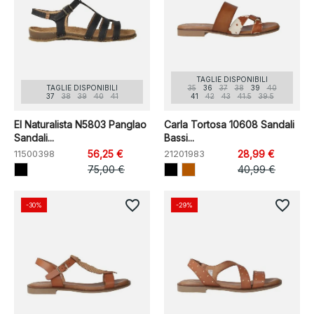
TAGLIE DISPONIBILI
TAGLIE DISPONIBILI
35
36
37
38
39
40
37
38
39
40
41
41
42
43
41.5
39.5
El Naturalista N5803 Panglao
Carla Tortosa 10608 Sandali
Sandali...
Bassi...
11500398
56,25 €
21201983
28,99 €
75,00 €
40,99 €
favorite_border
favorite_border
-30%
-29%