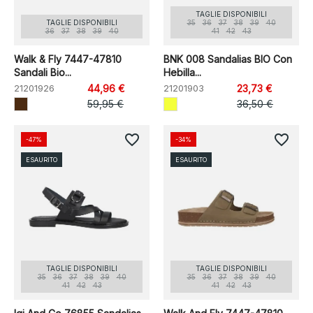
TAGLIE DISPONIBILI
TAGLIE DISPONIBILI
35
36
37
38
39
40
36
37
38
39
40
41
42
43
Walk & Fly 7447-47810
BNK 008 Sandalias BIO Con
Sandali Bio...
Hebilla...
21201926
44,96 €
21201903
23,73 €
59,95 €
36,50 €
favorite_border
favorite_border
-47%
-34%
ESAURITO
ESAURITO
TAGLIE DISPONIBILI
TAGLIE DISPONIBILI
35
36
37
38
39
40
35
36
37
38
39
40
41
42
43
41
42
43