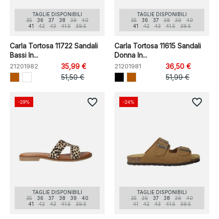
TAGLIE DISPONIBILI
TAGLIE DISPONIBILI
35
36
37
38
39
40
35
36
37
38
39
40
41
42
43
41.5
39.5
41
42
43
41.5
39.5
Carla Tortosa 11722 Sandali
Carla Tortosa 11615 Sandali
Bassi In...
Donna In...
21201982
35,99 €
21201981
36,50 €
51,50 €
51,99 €
favorite_border
favorite_border
-29%
-24%
TAGLIE DISPONIBILI
TAGLIE DISPONIBILI
35
36
37
38
39
40
35
36
37
38
39
40
41
42
43
41.5
39.5
41
42
43
41.5
39.5