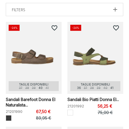
FILTERS
favorite_border
favorite_border
-24%
-24%
TAGLIE DISPONIBILI
TAGLIE DISPONIBILI
37
38
39
40
41
36
37
38
39
40
41
Sandali Barefoot Donna El
Sandali Bio Piatti Donna El...
Naturalista...
21201992
56,25 €
21201990
67,50 €
75,00 €
89,95 €