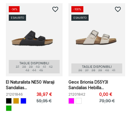
favorite_border
favorite_border
-34%
-100%
ESAURITO
ESAURITO
TAGLIE DISPONIBILI
37
38
39
40
41
42
TAGLIE DISPONIBILI
43
44
45
36
37
38
39
40
41
El Naturalista NE50 Waraji
Geox Brionia D55Y3I
Sandalias...
Sandalias Hebilla...
21201846
38,97 €
21201842
0,00 €
59,95 €
79,90 €