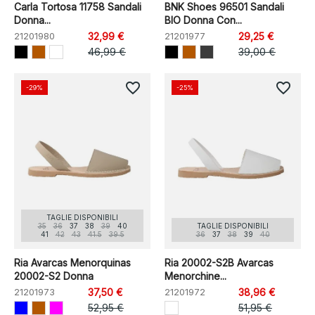
Carla Tortosa 11758 Sandali
BNK Shoes 96501 Sandali
Donna...
BIO Donna Con...
21201980
32,99 €
21201977
29,25 €
46,99 €
39,00 €
favorite_border
favorite_border
-29%
-25%
TAGLIE DISPONIBILI
35
36
37
38
39
40
TAGLIE DISPONIBILI
41
42
43
41.5
39.5
36
37
38
39
40
Ria Avarcas Menorquinas
Ria 20002-S2B Avarcas
20002-S2 Donna
Menorchine...
21201973
37,50 €
21201972
38,96 €
52,95 €
51,95 €