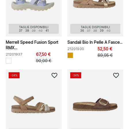
TAGLIE DISPONIBILI
TAGLIE DISPONIBILI
37
38
39
40
41
36
37
38
39
40
Merrell Speed Fusion Sport
Sandali Bio In Pelle A Fasce...
RMX...
21201930
52,50 €
21201937
67,50 €
69,95 €
90,00 €
favorite_border
favorite_border
-24%
-24%