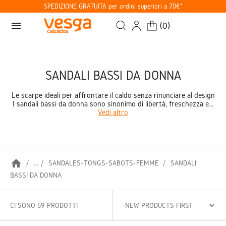
SPEDIZIONE GRATUITA per ordini superiori a 70€*
menu
(
0
)
SANDALI BASSI DA DONNA
Le scarpe ideali per affrontare il caldo senza rinunciare al design
I sandali bassi da donna sono sinonimo di libertà, freschezza e...
Vedi altro
home
...
SANDALES-TONGS-SABOTS-FEMME
SANDALI
BASSI DA DONNA
CI SONO 59 PRODOTTI