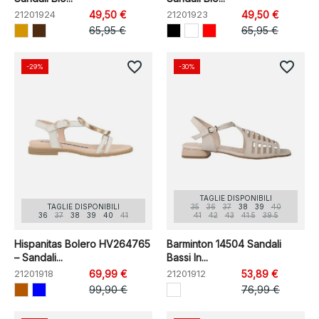
21201924
49,50 €
21201923
49,50 €
65,95 €
65,95 €
favorite_border
favorite_border
-29%
-30%
TAGLIE DISPONIBILI
TAGLIE DISPONIBILI
35
36
37
38
39
40
36
37
38
39
40
41
41
42
43
41.5
39.5
Hispanitas Bolero HV264765
Barminton 14504 Sandali
– Sandali...
Bassi In...
21201918
69,99 €
21201912
53,89 €
99,90 €
76,99 €