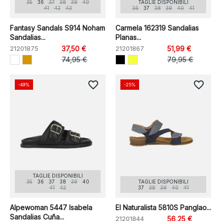
35
36
37
38
39
40
TAGLIE DISPONIBILI
41
42
43
36
37
38
39
40
41
Fantasy Sandals S914 Noham
Carmela 162319 Sandalias
Sandalias...
Planas...
21201875
37,50 €
21201867
51,99 €
74,95 €
79,95 €
favorite_border
favorite_border
-49%
-25%
TAGLIE DISPONIBILI
35
36
37
38
39
40
TAGLIE DISPONIBILI
41
42
37
38
39
40
41
Alpewoman 5447 Isabela
El Naturalista 5810S Panglao...
Sandalias Cuña...
21201844
56,25 €