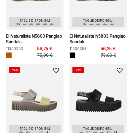
TAGLIE DISPONIBILI
TAGLIE DISPONIBILI
36
37
38
39
40
41
37
38
39
40
41
El Naturalista N5803 Panglao
El Naturalista N5803 Panglao
Sandali...
Sandali...
11300290
56,25 €
11500398
56,25 €
75,00 €
75,00 €
favorite_border
favorite_border
-29%
-29%
TAGLIE DISPONIBILI
TAGLIE DISPONIBILI
36
37
38
39
40
36
37
38
39
40
41