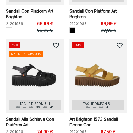
Sandali Con Platform Art
Sandali Con Platform Art
Brighton...
Brighton...
21201989
69,99 €
21201988
69,99 €
99,95 €
99,95 €
favorite_border
favorite_border
-24%
-24%
SPEDIZIONE GRATUITA
TAGLIE DISPONIBILI
TAGLIE DISPONIBILI
36
37
38
39
40
41
37
38
39
40
Sandali Alla Schiava Con
Art Brighton 1573 Sandali
Platform Art...
Donna Con...
21201986
74,99 €
21201985
67,50 €