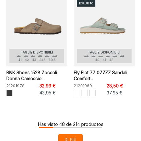
ESAURITO
TAGLIE DISPONIBILI
TAGLIE DISPONIBILI
35
36
37
38
39
40
34
35
36
37
38
39
41
42
43
41.5
39.5
40
41
42
BNK Shoes 1528 Zoccoli
Fly Flot 77 077ZZ Sandali
Donna Camoscio...
Comfort...
21201978
32,99 €
21201969
28,50 €
43,95 €
37,95 €
Has visto 48 de 214 productos
DI PIÙ