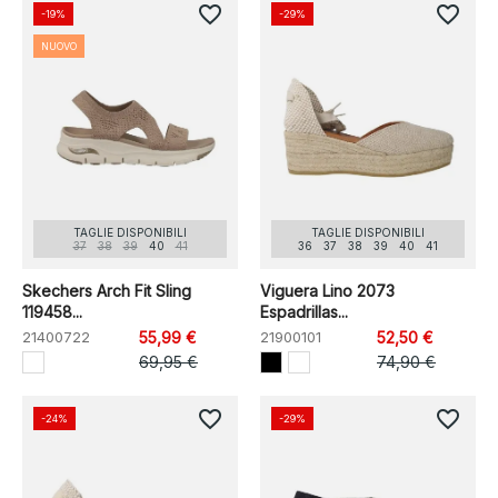
favorite_border
favorite_border
-19%
-29%
NUOVO
TAGLIE DISPONIBILI
TAGLIE DISPONIBILI
37
38
39
40
41
36
37
38
39
40
41
Skechers Arch Fit Sling
Viguera Lino 2073
119458...
Espadrillas...
21400722
55,99 €
21900101
52,50 €
69,95 €
74,90 €
favorite_border
favorite_border
-24%
-29%