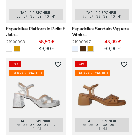
TAGLIE DISPONIBILI
TAGLIE DISPONIBILI
36
37
38
39
40
41
36
37
38
39
40
41
Espadrillas Platform In Pelle E
Espadrillas Sandalo Viguera
Juta...
Vitelo...
21900098
58,50 €
21900097
48,99 €
89,90 €
69,90 €
favorite_border
favorite_border
-30%
-24%
SPEDIZIONE GRATUITA
SPEDIZIONE GRATUITA
TAGLIE DISPONIBILI
TAGLIE DISPONIBILI
35
36
37
38
39
40
35
36
37
38
39
40
41
42
41
42