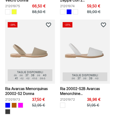
Velcro Donna
Zeppa Con 2...
21201975
66,50 €
21201974
59,50 €
88,50 €
85,00 €
favorite_border
favorite_border
-29%
-25%
TAGLIE DISPONIBILI
35
36
37
38
39
40
TAGLIE DISPONIBILI
41
42
43
41.5
39.5
36
37
38
39
40
Ria Avarcas Menorquinas
Ria 20002-S2B Avarcas
20002-S2 Donna
Menorchine...
21201973
37,50 €
21201972
38,96 €
52,95 €
51,95 €