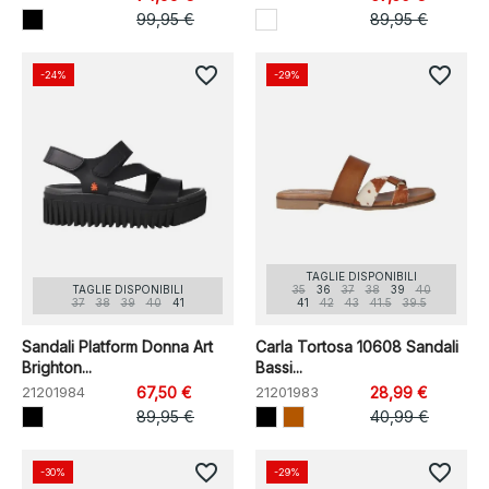
99,95 €
89,95 €
favorite_border
favorite_border
-24%
-29%
TAGLIE DISPONIBILI
TAGLIE DISPONIBILI
35
36
37
38
39
40
37
38
39
40
41
41
42
43
41.5
39.5
Sandali Platform Donna Art
Carla Tortosa 10608 Sandali
Brighton...
Bassi...
21201984
67,50 €
21201983
28,99 €
89,95 €
40,99 €
favorite_border
favorite_border
-30%
-29%