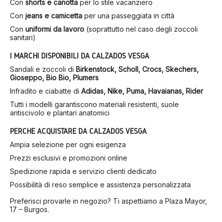
Con
shorts e canotta
per lo stile vacanziero
Con
jeans e camicetta
per una passeggiata in città
Con
uniformi da lavoro
(soprattutto nel caso degli zoccoli
sanitari)
I MARCHI DISPONIBILI DA CALZADOS VESGA
Sandali e zoccoli di
Birkenstock, Scholl, Crocs, Skechers,
Gioseppo, Bio Bio, Plumers
Infradito e ciabatte di
Adidas, Nike, Puma, Havaianas, Rider
Tutti i modelli garantiscono materiali resistenti, suole
antiscivolo e plantari anatomici
PERCHÉ ACQUISTARE DA CALZADOS VESGA
Ampia selezione per ogni esigenza
Prezzi esclusivi e promozioni online
Spedizione rapida e servizio clienti dedicato
Possibilità di reso semplice e assistenza personalizzata
Preferisci provarle in negozio? Ti aspettiamo a Plaza Mayor,
17 – Burgos.