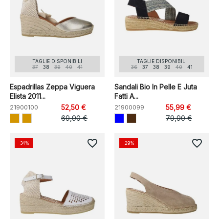
TAGLIE DISPONIBILI
TAGLIE DISPONIBILI
37
38
39
40
41
36
37
38
39
40
41
Espadrillas Zeppa Viguera
Sandali Bio In Pelle E Juta
Elista 2011...
Fatti A...
21900100
52,50 €
21900099
55,99 €
69,90 €
79,90 €
favorite_border
favorite_border
-34%
-29%