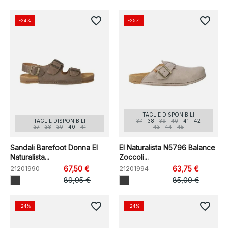
favorite_border
favorite_border
-24%
-25%
TAGLIE DISPONIBILI
TAGLIE DISPONIBILI
37
38
39
40
41
42
37
38
39
40
41
43
44
45
Sandali Barefoot Donna El
El Naturalista N5796 Balance
Naturalista...
Zoccoli...
21201990
67,50 €
21201994
63,75 €
89,95 €
85,00 €
favorite_border
favorite_border
-24%
-24%