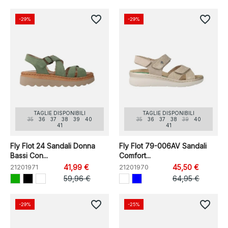
favorite_border
favorite_border
-29%
-29%
TAGLIE DISPONIBILI
TAGLIE DISPONIBILI
35
36
37
38
39
40
35
36
37
38
39
40
41
41
Fly Flot 24 Sandali Donna
Fly Flot 79-006AV Sandali
Bassi Con...
Comfort...
21201971
41,99 €
21201970
45,50 €
59,96 €
64,95 €
favorite_border
favorite_border
-29%
-25%