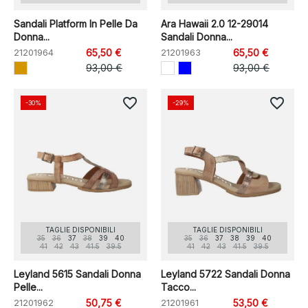
Sandali Platform In Pelle Da
Ara Hawaii 2.0 12-29014
Donna...
Sandali Donna...
21201964
65,50 €
21201963
65,50 €
93,00 €
93,00 €
favorite_border
favorite_border
-30%
-29%
TAGLIE DISPONIBILI
TAGLIE DISPONIBILI
35
36
37
38
39
40
35
36
37
38
39
40
41
42
43
41.5
39.5
41
42
43
41.5
39.5
Leyland 5615 Sandali Donna
Leyland 5722 Sandali Donna
Pelle...
Tacco...
21201962
50,75 €
21201961
53,50 €