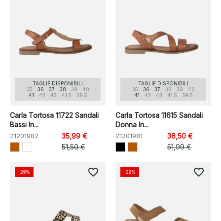
TAGLIE DISPONIBILI
TAGLIE DISPONIBILI
35
36
37
38
39
40
35
36
37
38
39
40
41
42
43
41.5
39.5
41
42
43
41.5
39.5
Carla Tortosa 11722 Sandali
Carla Tortosa 11615 Sandali
Bassi In...
Donna In...
21201982
35,99 €
21201981
36,50 €
51,50 €
51,99 €
favorite_border
favorite_border
-29%
-29%