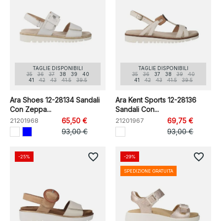
TAGLIE DISPONIBILI
TAGLIE DISPONIBILI
35
36
37
38
39
40
35
36
37
38
39
40
41
42
43
41.5
39.5
41
42
43
41.5
39.5
Ara Shoes 12-28134 Sandali
Ara Kent Sports 12-28136
Con Zeppa...
Sandali Con...
21201968
65,50 €
21201967
69,75 €
93,00 €
93,00 €
favorite_border
favorite_border
-25%
-29%
SPEDIZIONE GRATUITA