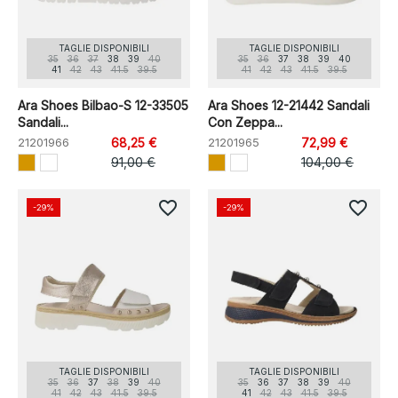
TAGLIE DISPONIBILI
TAGLIE DISPONIBILI
35
36
37
38
39
40
35
36
37
38
39
40
41
42
43
41.5
39.5
41
42
43
41.5
39.5
Ara Shoes Bilbao-S 12-33505
Ara Shoes 12-21442 Sandali
Sandali...
Con Zeppa...
21201966
68,25 €
21201965
72,99 €
91,00 €
104,00 €
favorite_border
favorite_border
-29%
-29%
TAGLIE DISPONIBILI
TAGLIE DISPONIBILI
35
36
37
38
39
40
35
36
37
38
39
40
41
42
43
41.5
39.5
41
42
43
41.5
39.5