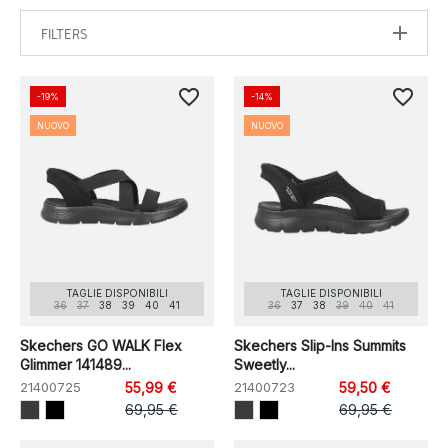
FILTERS
favorite_border
favorite_border
-19%
-14%
NUOVO
NUOVO
TAGLIE DISPONIBILI
TAGLIE DISPONIBILI
36
37
38
39
40
41
36
37
38
39
40
41
Skechers GO WALK Flex
Skechers Slip-Ins Summits
Glimmer 141489...
Sweetly...
21400725
55,99 €
21400723
59,50 €
69,95 €
69,95 €