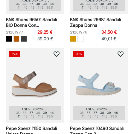
TAGLIE DISPONIBILI
TAGLIE DISPONIBILI
35
36
37
38
39
40
35
36
37
38
39
40
41
42
43
41.5
39.5
41
42
43
41.5
39.5
BNK Shoes 96501 Sandali
BNK Shoes 26681 Sandali
BIO Donna Con...
Zeppa Donna
21201977
29,25 €
21201976
34,50 €
39,00 €
49,01 €
favorite_border
favorite_border
-24%
-30%
TAGLIE DISPONIBILI
TAGLIE DISPONIBILI
35
36
37
38
39
40
35
36
37
38
39
40
41
42
43
41.5
39.5
41
42
43
41.5
39.5
Pepe Saenz 11150 Sandali
Pepe Saenz 10490 Sandali