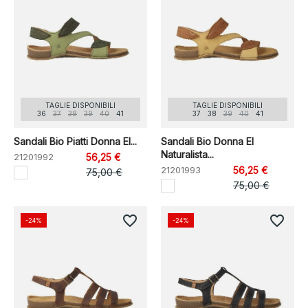
TAGLIE DISPONIBILI
TAGLIE DISPONIBILI
36
37
38
39
40
41
37
38
39
40
41
Sandali Bio Piatti Donna El...
Sandali Bio Donna El
Naturalista...
21201992
56,25 €
21201993
56,25 €
75,00 €
75,00 €
favorite_border
favorite_border
-24%
-24%