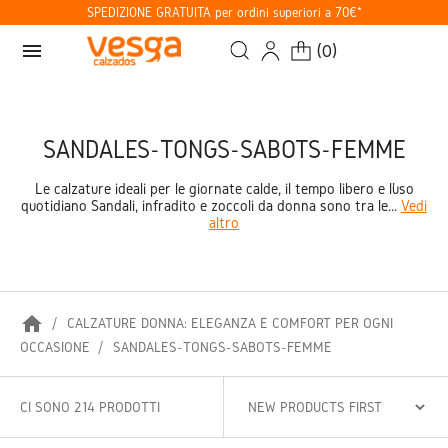
SPEDIZIONE GRATUITA per ordini superiori a 70€*
menu
(
0
)
SANDALES-TONGS-SABOTS-FEMME
Le calzature ideali per le giornate calde, il tempo libero e l’uso
quotidiano Sandali, infradito e zoccoli da donna sono tra le...
Vedi
altro
home
CALZATURE DONNA: ELEGANZA E COMFORT PER OGNI
OCCASIONE
SANDALES-TONGS-SABOTS-FEMME
CI SONO 214 PRODOTTI