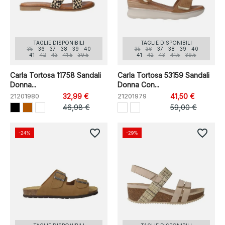
TAGLIE DISPONIBILI
TAGLIE DISPONIBILI
35
36
37
38
39
40
35
36
37
38
39
40
41
42
43
41.5
39.5
41
42
43
41.5
39.5
Carla Tortosa 11758 Sandali
Carla Tortosa 53159 Sandali
Donna...
Donna Con...
21201980
32,99 €
21201979
41,50 €
46,98 €
59,00 €
favorite_border
favorite_border
-24%
-29%