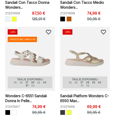
Sandali Con Tacco Donna
Sandali Con Tacco Medio
Wonders...
Wonders...
21201999
87,50 €
21201998
74,99 €
125,01 €
99,95 €
favorite_border
favorite_border
-24%
-29%
SPEDIZIONE GRATUITA
TAGLIE DISPONIBILI
TAGLIE DISPONIBILI
35
36
37
38
39
40
35
36
37
38
39
40
41
42
41
42
Wonders C-6551 Sandali
Sandali Platform Wonders C-
Donna In Pelle...
6550 Max...
21201997
74,99 €
21201996
69,99 €
99,95 €
99,95 €