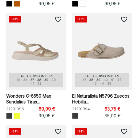
99,95 €
99,95 €
favorite_border
favorite_border
-29%
-25%
TALLAS DISPONIBLES
TALLAS DISPONIBLES
35
36
37
38
39
40
37
38
39
40
41
42
41
42
43
44
45
Wonders C-6550 Max
El Naturalista N5796 Zuecos
Sandalias Tiras...
Hebilla...
21201996
69,99 €
21201994
63,75 €
99,95 €
85,00 €
favorite_border
favorite_border
-24%
-24%