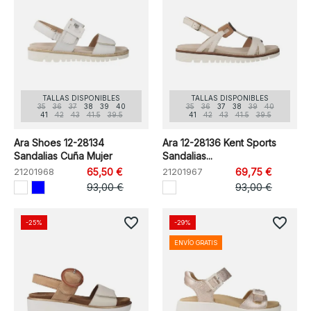
TALLAS DISPONIBLES
TALLAS DISPONIBLES
35
36
37
38
39
40
35
36
37
38
39
40
41
42
43
41.5
39.5
41
42
43
41.5
39.5
Ara Shoes 12-28134
Ara 12-28136 Kent Sports
Sandalias Cuña Mujer
Sandalias...
21201968
65,50 €
21201967
69,75 €
93,00 €
93,00 €
favorite_border
favorite_border
-25%
-29%
ENVÍO GRATIS