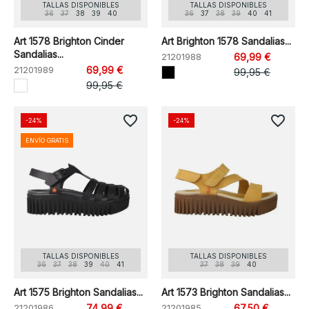
TALLAS DISPONIBLES
TALLAS DISPONIBLES
36
37
38
39
40
36
37
38
39
40
41
Art 1578 Brighton Cinder
Art Brighton 1578 Sandalias...
Sandalias...
21201988
69,99 €
21201989
69,99 €
99,95 €
99,95 €
favorite_border
favorite_border
-24%
-24%
ENVÍO GRATIS
TALLAS DISPONIBLES
TALLAS DISPONIBLES
36
37
38
39
40
41
37
38
39
40
Art 1575 Brighton Sandalias...
Art 1573 Brighton Sandalias...
21201986
74,99 €
21201985
67,50 €