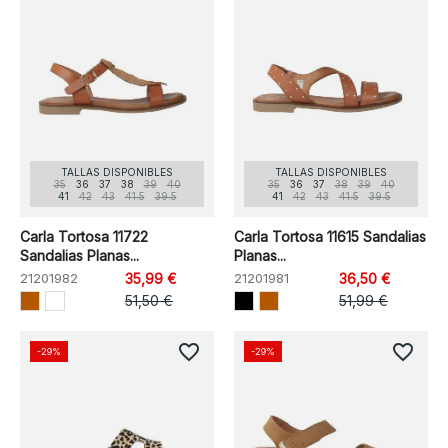
TALLAS DISPONIBLES
TALLAS DISPONIBLES
35
36
37
38
39
40
35
36
37
38
39
40
41
42
43
41.5
39.5
41
42
43
41.5
39.5
Carla Tortosa 11722
Carla Tortosa 11615 Sandalias
Sandalias Planas...
Planas...
21201982
35,99 €
21201981
36,50 €
51,50 €
51,99 €
favorite_border
favorite_border
-29%
-29%