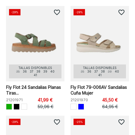
favorite_border
favorite_border
-29%
-29%
TALLAS DISPONIBLES
TALLAS DISPONIBLES
35
36
37
38
39
40
35
36
37
38
39
40
41
41
Fly Flot 24 Sandalias Planas
Fly Flot 79-006AV Sandalias
Tiras...
Cuña Mujer
21201971
41,99 €
21201970
45,50 €
59,96 €
64,95 €
favorite_border
favorite_border
-29%
-25%