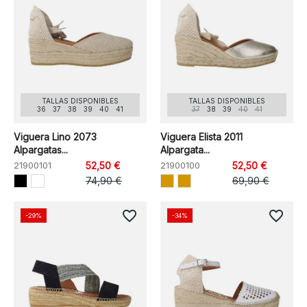
TALLAS DISPONIBLES
TALLAS DISPONIBLES
36
37
38
39
40
41
37
38
39
40
41
Viguera Lino 2073
Viguera Elista 2011
Alpargatas...
Alpargata...
21900101
52,50 €
21900100
52,50 €
74,90 €
69,90 €
favorite_border
favorite_border
-29%
-34%