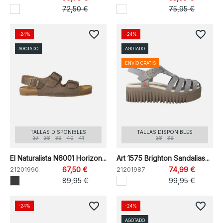
72,50 €
75,95 €
favorite_border
favorite_border
-24%
-24%
AGOTADO
AGOTADO
ENVÍO GRATIS
TALLAS DISPONIBLES
TALLAS DISPONIBLES
37
38
39
40
41
38
39
El Naturalista N6001 Horizon...
Art 1575 Brighton Sandalias...
21201990
67,50 €
21201987
74,99 €
89,95 €
99,95 €
favorite_border
favorite_border
-24%
-24%
AGOTADO