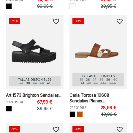
99,95 €
89,95 €
favorite_border
favorite_border
-24%
-29%
TALLAS DISPONIBLES
TALLAS DISPONIBLES
35
36
37
38
39
40
37
38
39
40
41
41
42
43
41.5
39.5
Art 1573 Brighton Sandalias...
Carla Tortosa 10608
Sandalias Planas...
21201984
67,50 €
21201983
28,99 €
89,95 €
40,99 €
favorite_border
favorite_border
-30%
-29%