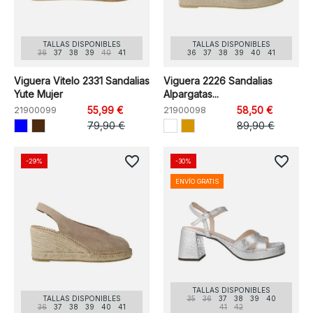
TALLAS DISPONIBLES
TALLAS DISPONIBLES
36
37
38
39
40
41
36
37
38
39
40
41
Viguera Vitelo 2331 Sandalias
Viguera 2226 Sandalias
Yute Mujer
Alpargatas...
21900099
55,99 €
21900098
58,50 €
79,90 €
89,90 €
favorite_border
favorite_border
-29%
-30%
ENVÍO GRATIS
TALLAS DISPONIBLES
TALLAS DISPONIBLES
35
36
37
38
39
40
36
37
38
39
40
41
41
42