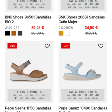
TALLAS DISPONIBLES
TALLAS DISPONIBLES
35
36
37
38
39
40
35
36
37
38
39
40
41
42
43
41.5
39.5
41
42
43
41.5
39.5
BNK Shoes 96501 Sandalias
BNK Shoes 26681 Sandalias
BIO 2...
Cuña Mujer
21201977
29,25 €
21201976
34,50 €
39,00 €
49,01 €
favorite_border
favorite_border
-24%
-30%
TALLAS DISPONIBLES
TALLAS DISPONIBLES
35
36
37
38
39
40
35
36
37
38
39
40
41
42
43
41.5
39.5
41
42
43
41.5
39.5
Pepe Saenz 11150 Sandalias
Pepe Saenz 10490 Sandalias