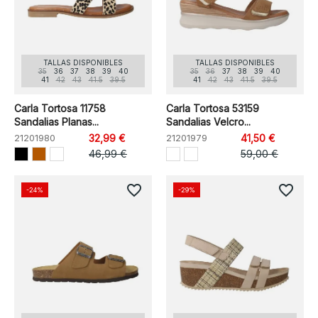
TALLAS DISPONIBLES
TALLAS DISPONIBLES
35
36
37
38
39
40
35
36
37
38
39
40
41
42
43
41.5
39.5
41
42
43
41.5
39.5
Carla Tortosa 11758
Carla Tortosa 53159
Sandalias Planas...
Sandalias Velcro...
21201980
32,99 €
21201979
41,50 €
46,99 €
59,00 €
favorite_border
favorite_border
-24%
-29%