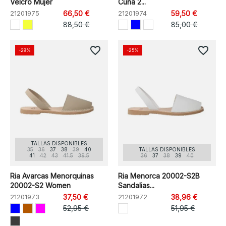
Velcro Mujer
Cuña 2...
21201975
66,50 €
21201974
59,50 €
88,50 €
85,00 €
favorite_border
favorite_border
-29%
-25%
TALLAS DISPONIBLES
35
36
37
38
39
40
TALLAS DISPONIBLES
41
42
43
41.5
39.5
36
37
38
39
40
Ria Avarcas Menorquinas
Ria Menorca 20002-S2B
20002-S2 Women
Sandalias...
21201973
37,50 €
21201972
38,96 €
52,95 €
51,95 €