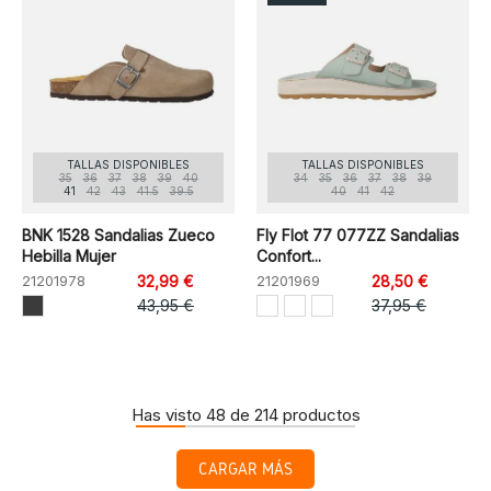
TALLAS DISPONIBLES
TALLAS DISPONIBLES
35
36
37
38
39
40
34
35
36
37
38
39
41
42
43
41.5
39.5
40
41
42
BNK 1528 Sandalias Zueco
Fly Flot 77 077ZZ Sandalias
Hebilla Mujer
Confort...
21201978
32,99 €
21201969
28,50 €
43,95 €
37,95 €
Has visto 48 de 214 productos
CARGAR MÁS