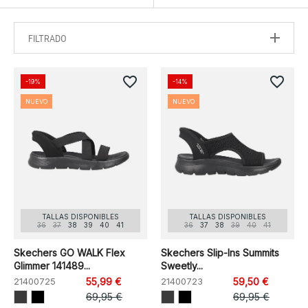
FILTRADO
favorite_border
favorite_border
-19%
-14%
NUEVO
NUEVO
TALLAS DISPONIBLES
TALLAS DISPONIBLES
36
37
38
39
40
41
36
37
38
39
40
41
Skechers GO WALK Flex
Skechers Slip-Ins Summits
Glimmer 141489...
Sweetly...
21400725
55,99 €
21400723
59,50 €
69,95 €
69,95 €