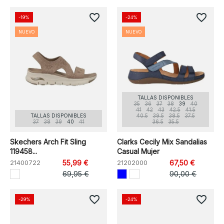
favorite_border
favorite_border
-19%
-24%
NUEVO
NUEVO
TALLAS DISPONIBLES
35
36
37
38
39
40
41
42
43
42.5
41.5
TALLAS DISPONIBLES
40.5
39.5
38.5
37.5
37
38
39
40
41
36.5
35.5
Skechers Arch Fit Sling
Clarks Cecily Mix Sandalias
119458...
Casual Mujer
21400722
55,99 €
21202000
67,50 €
69,95 €
90,00 €
favorite_border
favorite_border
-29%
-24%