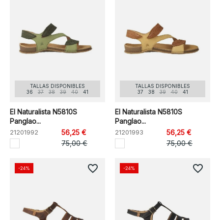
TALLAS DISPONIBLES
TALLAS DISPONIBLES
36
37
38
39
40
41
37
38
39
40
41
El Naturalista N5810S
El Naturalista N5810S
Panglao...
Panglao...
21201992
56,25 €
21201993
56,25 €
75,00 €
75,00 €
favorite_border
favorite_border
-24%
-24%