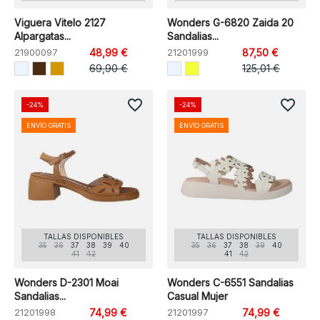
Viguera Vitelo 2127
Wonders G-6820 Zaida 20
Alpargatas...
Sandalias...
21900097
48,99 €
21201999
87,50 €
69,90 €
125,01 €
favorite_border
favorite_border
-24%
-24%
ENVÍO GRATIS
ENVÍO GRATIS
TALLAS DISPONIBLES
TALLAS DISPONIBLES
35
36
37
38
39
40
35
36
37
38
39
40
41
42
41
42
Wonders D-2301 Moai
Wonders C-6551 Sandalias
Sandalias...
Casual Mujer
21201998
74,99 €
21201997
74,99 €