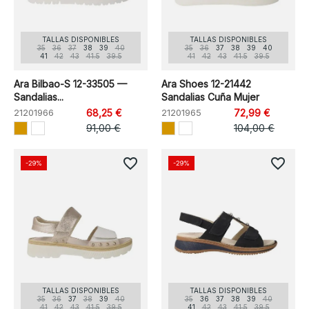
TALLAS DISPONIBLES
TALLAS DISPONIBLES
35
36
37
38
39
40
35
36
37
38
39
40
41
42
43
41.5
39.5
41
42
43
41.5
39.5
Ara Bilbao-S 12-33505 —
Ara Shoes 12-21442
Sandalias...
Sandalias Cuña Mujer
21201966
68,25 €
21201965
72,99 €
91,00 €
104,00 €
favorite_border
favorite_border
-29%
-29%
TALLAS DISPONIBLES
TALLAS DISPONIBLES
35
36
37
38
39
40
35
36
37
38
39
40
41
42
43
41.5
39.5
41
42
43
41.5
39.5