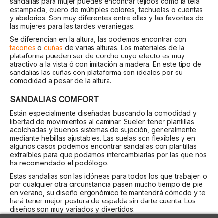
sandalias para mujer puedes encontrar tejidos como la tela
estampada, cuero de múltiples colores, tachuelas o cuentas
y abalorios. Son muy diferentes entre ellas y las favoritas de
las mujeres para las tardes veraniegas.
Se diferencian en la altura, las podemos encontrar con
tacones
o
cuñas
de varias alturas. Los materiales de la
plataforma pueden ser de corcho cuyo efecto es muy
atractivo a la vista ó con imitación a madera. En este tipo de
sandalias las cuñas con plataforma son ideales por su
comodidad a pesar de la altura.
SANDALIAS COMFORT
Están especialmente diseñadas buscando la comodidad y
libertad de movimientos al caminar. Suelen tener plantillas
acolchadas y buenos sistemas de sujeción, generalmente
mediante hebillas ajustables. Las suelas son flexibles y en
algunos casos podemos encontrar sandalias con plantillas
extraíbles para que podamos intercambiarlas por las que nos
ha recomendado el podólogo.
Estas sandalias son las idóneas para todos los que trabajen o
por cualquier otra circunstancia pasen mucho tiempo de pie
en verano, su diseño ergonómico te mantendrá cómodo y te
hará tener mejor postura de espalda sin darte cuenta. Los
diseños son muy variados y divertidos.