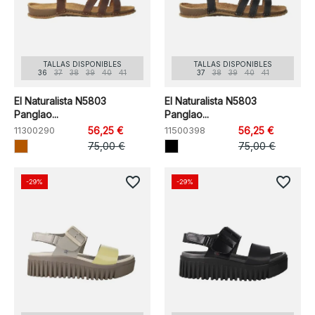
TALLAS DISPONIBLES
TALLAS DISPONIBLES
36
37
38
39
40
41
37
38
39
40
41
El Naturalista N5803
El Naturalista N5803
Panglao...
Panglao...
11300290
56,25 €
11500398
56,25 €
75,00 €
75,00 €
favorite_border
favorite_border
-29%
-29%