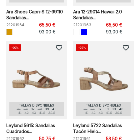
Ara Shoes Capri-S 12-39110
Ara 12-29014 Hawaii 2.0
Sandalias...
Sandalias...
21201964
65,50 €
21201963
65,50 €
93,00 €
93,00 €
favorite_border
favorite_border
-30%
-29%
TALLAS DISPONIBLES
TALLAS DISPONIBLES
35
36
37
38
39
40
35
36
37
38
39
40
41
42
43
41.5
39.5
41
42
43
41.5
39.5
Leyland 5615: Sandalias
Leyland 5722 Sandalias
Cuadrados...
Tacón Hielo...
21201962
50,75 €
21201961
53,50 €