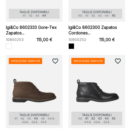
TAGLIE DISPONIBILI
TAGLIE DISPONIBILI
41
42
43
44
40
41
42
43
44
45
Igi&Co 8602333 Gore-Tex
Igi&Co 8602300 Zapatos
Zapatos...
Cordones...
10800253
115,00 €
10800252
115,00 €
favorite_border
favorite_border
SPEDIZIONE GRATUITA
SPEDIZIONE GRATUITA
TAGLIE DISPONIBILI
TAGLIE DISPONIBILI
41
42
43
44
45
44.5
40
41
42
43
44
45
43.5
42.5
41.5
44.5
43.5
42.5