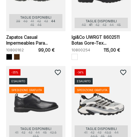
TAGLIE DISPONIBILI
39
40
41
42
43
44
TAGLIE DISPONIBILI
45
46
40
41
42
43
44
45
Zapatos Casual
Igi&Co UWRGT 8602511
Impermeables Para...
Botas Gore-Tex...
10800162
99,00 €
10800254
115,00 €
favorite_border
favorite_border
-35%
-34%
ESAURITO
ESAURITO
SPEDIZIONE GRATUITA
SPEDIZIONE GRATUITA
TAGLIE DISPONIBILI
TAGLIE DISPONIBILI
41
42
43
44
45
42.5
41
42
43
43,5
44
41.5
44,5
45
46