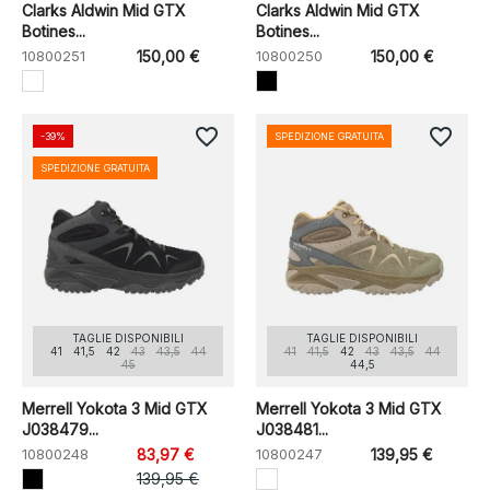
Clarks Aldwin Mid GTX
Clarks Aldwin Mid GTX
Botines...
Botines...
10800251
150,00 €
10800250
150,00 €
favorite_border
favorite_border
-39%
SPEDIZIONE GRATUITA
SPEDIZIONE GRATUITA
TAGLIE DISPONIBILI
TAGLIE DISPONIBILI
41
41,5
42
43
43,5
44
41
41,5
42
43
43,5
44
45
44,5
Merrell Yokota 3 Mid GTX
Merrell Yokota 3 Mid GTX
J038479...
J038481...
10800248
83,97 €
10800247
139,95 €
139,95 €