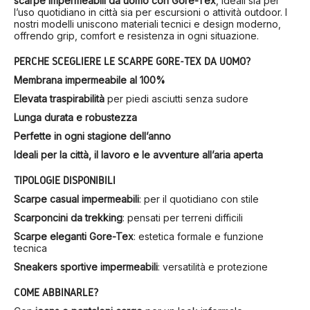
scarpe impermeabili da uomo con Gore-Tex
, ideali sia per
l’uso quotidiano in città sia per escursioni o attività outdoor. I
nostri modelli uniscono materiali tecnici e design moderno,
offrendo grip, comfort e resistenza in ogni situazione.
PERCHÉ SCEGLIERE LE SCARPE GORE-TEX DA UOMO?
Membrana impermeabile al 100%
Elevata traspirabilità
per piedi asciutti senza sudore
Lunga durata e robustezza
Perfette in ogni stagione dell’anno
Ideali per la città, il lavoro e le avventure all’aria aperta
TIPOLOGIE DISPONIBILI
Scarpe casual impermeabili
: per il quotidiano con stile
Scarponcini da trekking
: pensati per terreni difficili
Scarpe eleganti Gore-Tex
: estetica formale e funzione
tecnica
Sneakers sportive impermeabili
: versatilità e protezione
COME ABBINARLE?