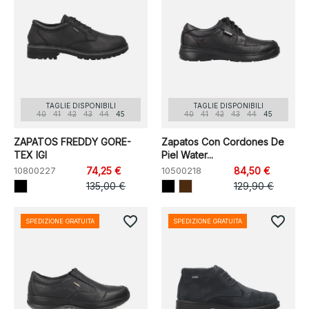
TAGLIE DISPONIBILI
TAGLIE DISPONIBILI
40
41
42
43
44
45
40
41
42
43
44
45
ZAPATOS FREDDY GORE-
Zapatos Con Cordones De
TEX IGI
Piel Water...
10800227
74,25 €
10500218
84,50 €
135,00 €
129,90 €
favorite_border
favorite_border
SPEDIZIONE GRATUITA
SPEDIZIONE GRATUITA