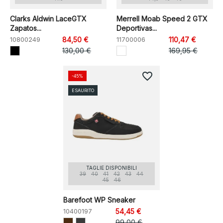
Clarks Aldwin LaceGTX
Merrell Moab Speed 2 GTX
Zapatos...
Deportivas...
10800249
84,50 €
11700006
110,47 €
130,00 €
169,95 €
favorite_border
-45%
ESAURITO
TAGLIE DISPONIBILI
39
40
41
42
43
44
45
46
Barefoot WP Sneaker
10400197
54,45 €
99,00 €