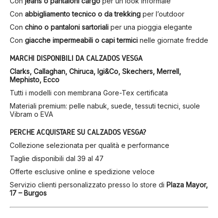
Con
jeans o pantaloni cargo
per un look informale
Con
abbigliamento tecnico o da trekking
per l’outdoor
Con
chino o pantaloni sartoriali
per una pioggia elegante
Con
giacche impermeabili o capi termici
nelle giornate fredde
MARCHI DISPONIBILI DA CALZADOS VESGA
Clarks, Callaghan, Chiruca, Igi&Co, Skechers, Merrell,
Mephisto, Ecco
Tutti i modelli con membrana Gore-Tex certificata
Materiali premium: pelle nabuk, suede, tessuti tecnici, suole
Vibram o EVA
PERCHÉ ACQUISTARE SU CALZADOS VESGA?
Collezione selezionata per qualità e performance
Taglie disponibili dal 39 al 47
Offerte esclusive online e spedizione veloce
Servizio clienti personalizzato presso lo store di
Plaza Mayor,
17 – Burgos