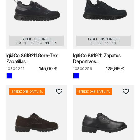
TAGLIE DISPONIBILI
TAGLIE DISPONIBILI
40
41
42
43
44
45
41
42
43
44
Igi&Co 8619211 Gore-Tex
Igi&Co 8619111 Zapatos
Zapatillas...
Deportivos...
10800261
145,00 €
10800259
129,99 €
favorite_border
favorite_border
SPEDIZIONE GRATUITA
SPEDIZIONE GRATUITA