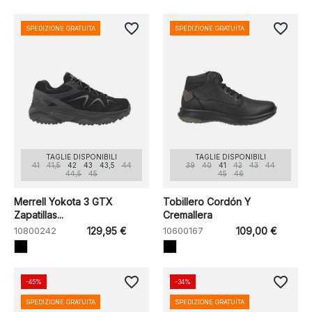
favorite_border
favorite_border
SPEDIZIONE GRATUITA
SPEDIZIONE GRATUITA
TAGLIE DISPONIBILI
TAGLIE DISPONIBILI
41
41,5
42
43
43,5
44
39
40
41
42
43
44
44,5
45
45
46
Merrell Yokota 3 GTX
Tobillero Cordón Y
Zapatillas...
Cremallera
10800242
129,95 €
10600167
109,00 €
favorite_border
favorite_border
-45%
-34%
SPEDIZIONE GRATUITA
SPEDIZIONE GRATUITA