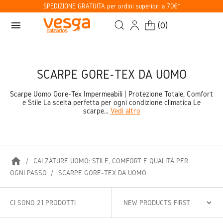
SPEDIZIONE GRATUITA per ordini superiori a 70€*
menu
(
0
)
SCARPE GORE-TEX DA UOMO
Scarpe Uomo Gore-Tex Impermeabili | Protezione Totale, Comfort
e Stile La scelta perfetta per ogni condizione climatica Le
scarpe...
Vedi altro
home
CALZATURE UOMO: STILE, COMFORT E QUALITÀ PER
OGNI PASSO
SCARPE GORE-TEX DA UOMO
CI SONO 21 PRODOTTI