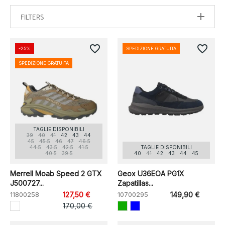
FILTERS
favorite_border
favorite_border
-25%
SPEDIZIONE GRATUITA
SPEDIZIONE GRATUITA
TAGLIE DISPONIBILI
39
40
41
42
43
44
45
45.5
46
47
46.5
44.5
43.5
42.5
41.5
TAGLIE DISPONIBILI
40.5
39.5
40
41
42
43
44
45
Merrell Moab Speed 2 GTX
Geox U36EOA PG1X
J500727...
Zapatillas...
11800258
127,50 €
10700295
149,90 €
170,00 €