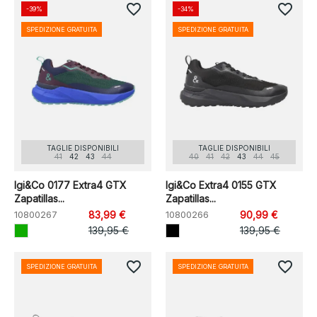
favorite_border
favorite_border
-39%
-34%
SPEDIZIONE GRATUITA
SPEDIZIONE GRATUITA
TAGLIE DISPONIBILI
TAGLIE DISPONIBILI
41
42
43
44
40
41
42
43
44
45
Igi&Co 0177 Extra4 GTX
Igi&Co Extra4 0155 GTX
Zapatillas...
Zapatillas...
10800267
83,99 €
10800266
90,99 €
139,95 €
139,95 €
favorite_border
favorite_border
SPEDIZIONE GRATUITA
SPEDIZIONE GRATUITA