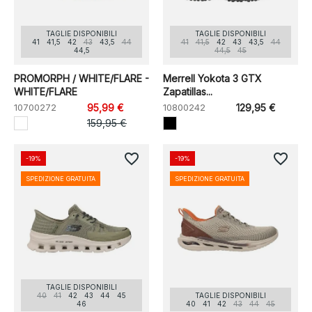
TAGLIE DISPONIBILI
TAGLIE DISPONIBILI
41
41,5
42
43
43,5
44
41
41,5
42
43
43,5
44
44,5
44,5
45
PROMORPH / WHITE/FLARE -
Merrell Yokota 3 GTX
WHITE/FLARE
Zapatillas...
10700272
95,99 €
10800242
129,95 €
159,95 €
favorite_border
favorite_border
-19%
-19%
SPEDIZIONE GRATUITA
SPEDIZIONE GRATUITA
TAGLIE DISPONIBILI
40
41
42
43
44
45
TAGLIE DISPONIBILI
46
40
41
42
43
44
45