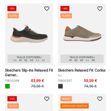
favorite_border
favorite_border
-19%
-19%
NUOVO
NUOVO
TAGLIE DISPONIBILI
TAGLIE DISPONIBILI
40
41
42
43
44
45
41
42
43
44
45
Skechers Slip-Ins Relaxed Fit
Skechers Relaxed Fit: Corliss
Garner...
-...
11800268
63,99 €
11800267
59,99 €
79,95 €
74,95 €
favorite_border
favorite_border
-24%
NUOVO
NUOVO
SPEDIZIONE GRATUITA