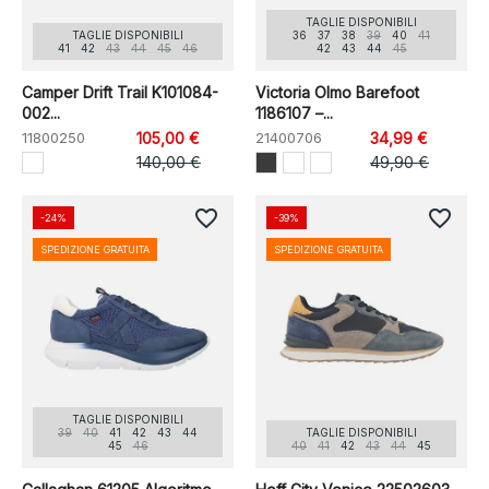
TAGLIE DISPONIBILI
TAGLIE DISPONIBILI
36
37
38
39
40
41
41
42
43
44
45
46
42
43
44
45
Camper Drift Trail K101084-
Victoria Olmo Barefoot
002...
1186107 –...
11800250
105,00 €
21400706
34,99 €
140,00 €
49,90 €
favorite_border
favorite_border
-24%
-39%
SPEDIZIONE GRATUITA
SPEDIZIONE GRATUITA
TAGLIE DISPONIBILI
39
40
41
42
43
44
TAGLIE DISPONIBILI
45
46
40
41
42
43
44
45