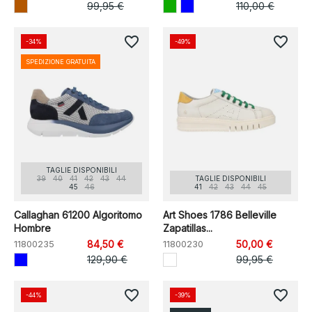
99,95 €
110,00 €
favorite_border
favorite_border
-34%
-49%
SPEDIZIONE GRATUITA
TAGLIE DISPONIBILI
39
40
41
42
43
44
TAGLIE DISPONIBILI
45
46
41
42
43
44
45
Callaghan 61200 Algoritomo
Art Shoes 1786 Belleville
Hombre
Zapatillas...
11800235
84,50 €
11800230
50,00 €
129,90 €
99,95 €
favorite_border
favorite_border
-44%
-39%