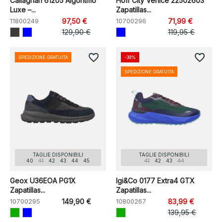
Callaghan 61205 Algoritmo
Hoff City Venice 22502603
Luxe –...
Zapatillas...
11800249
97,50 €
10700296
71,99 €
129,90 €
119,95 €
favorite_border
favorite_border
SPEDIZIONE GRATUITA
-39%
SPEDIZIONE GRATUITA
TAGLIE DISPONIBILI
TAGLIE DISPONIBILI
40
41
42
43
44
45
41
42
43
44
Geox U36EOA PG1X
Igi&Co 0177 Extra4 GTX
Zapatillas...
Zapatillas...
10700295
149,90 €
10800267
83,99 €
139,95 €