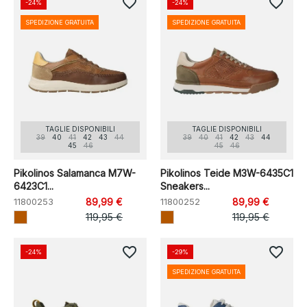
favorite_border
favorite_border
-24%
-24%
SPEDIZIONE GRATUITA
SPEDIZIONE GRATUITA
TAGLIE DISPONIBILI
TAGLIE DISPONIBILI
39
40
41
42
43
44
39
40
41
42
43
44
45
46
45
46
Pikolinos Salamanca M7W-
Pikolinos Teide M3W-6435C1
6423C1...
Sneakers...
11800253
89,99 €
11800252
89,99 €
119,95 €
119,95 €
favorite_border
favorite_border
-24%
-29%
SPEDIZIONE GRATUITA