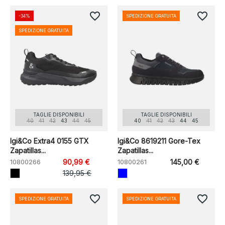
favorite_border
favorite_border
-34%
SPEDIZIONE GRATUITA
SPEDIZIONE GRATUITA
TAGLIE DISPONIBILI
TAGLIE DISPONIBILI
40
41
42
43
44
45
40
41
42
43
44
45
Igi&Co Extra4 0155 GTX
Igi&Co 8619211 Gore-Tex
Zapatillas...
Zapatillas...
10800266
90,99 €
10800261
145,00 €
139,95 €
favorite_border
favorite_border
SPEDIZIONE GRATUITA
SPEDIZIONE GRATUITA