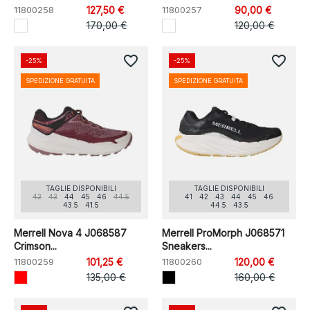
11800258
127,50 €
11800257
90,00 €
170,00 €
120,00 €
favorite_border
favorite_border
-25%
-25%
SPEDIZIONE GRATUITA
SPEDIZIONE GRATUITA
TAGLIE DISPONIBILI
TAGLIE DISPONIBILI
42
43
44
45
46
44.5
41
42
43
44
45
46
43.5
41.5
44.5
43.5
Merrell Nova 4 J068587
Merrell ProMorph J068571
Crimson...
Sneakers...
11800259
101,25 €
11800260
120,00 €
135,00 €
160,00 €