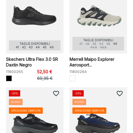
TAGLIE DISPONIBILI
TAGLIE DISPONIBILI
41
42
43
44
45
46
41
42
43
44
45
46
44.5
43.5
Skechers Ultra Flex 3.0 SR
Merrell Maipo Explorer
Daxtin Negro
Aerosport...
11800265
52,50 €
11800264
69,95 €
favorite_border
favorite_border
-25%
-25%
NUOVO
NUOVO
SPEDIZIONE GRATUITA
SPEDIZIONE GRATUITA