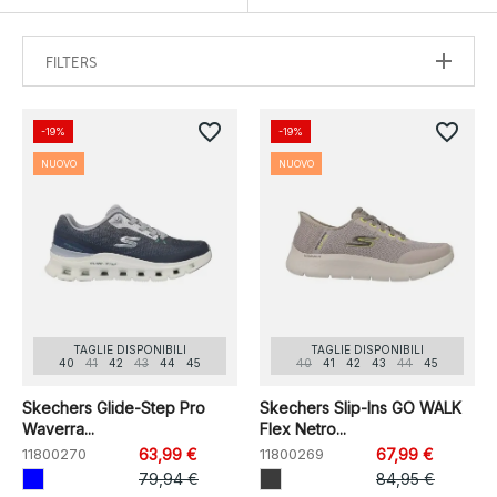
FILTERS
favorite_border
favorite_border
-19%
-19%
NUOVO
NUOVO
TAGLIE DISPONIBILI
TAGLIE DISPONIBILI
40
41
42
43
44
45
40
41
42
43
44
45
Skechers Glide-Step Pro
Skechers Slip-Ins GO WALK
Waverra...
Flex Netro...
11800270
63,99 €
11800269
67,99 €
79,94 €
84,95 €