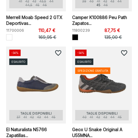
41
42
43
43,5
44
39
40
41
42
43
44
44,5
45
46
45
46
Merrell Moab Speed 2 GTX
Camper K100886 Peu Path
Deportivas...
Zapatos...
11700006
110,47 €
11800239
87,75 €
169,95 €
135,00 €
favorite_border
favorite_border
-34%
-34%
ESAURITO
ESAURITO
SPEDIZIONE GRATUITA
TAGLIE DISPONIBILI
TAGLIE DISPONIBILI
37
41
42
43
44
45
40
41
42
43
44
45
El Naturalista N5766
Geox U Snake Original A
Zapatillas...
U55MNA...