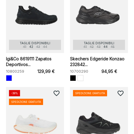
TAGLIE DISPONIBILI
TAGLIE DISPONIBILI
41
42
43
44
41
42
43
44
45
Igi&Co 8619111 Zapatos
Skechers Edgeride Konzao
Deportivos...
232842...
10800259
129,99 €
10700290
94,95 €
favorite_border
favorite_border
-39%
SPEDIZIONE GRATUITA
SPEDIZIONE GRATUITA