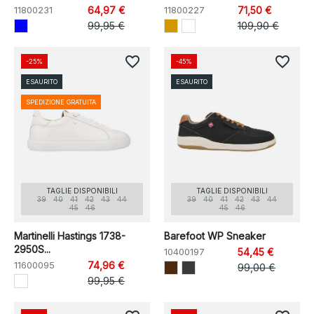
11800231
64,97 €
11800227
71,50 €
99,95 €
109,90 €
favorite_border
favorite_border
-25%
-45%
ESAURITO
ESAURITO
SPEDIZIONE GRATUITA
TAGLIE DISPONIBILI
TAGLIE DISPONIBILI
39
40
41
42
43
44
39
40
41
42
43
44
45
46
45
46
Martinelli Hastings 1738-
Barefoot WP Sneaker
2950S...
10400197
54,45 €
11600095
74,96 €
99,00 €
99,95 €