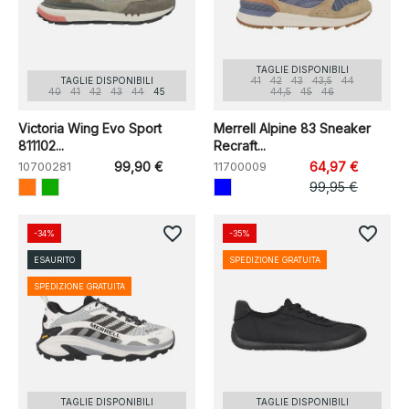
TAGLIE DISPONIBILI
TAGLIE DISPONIBILI
41
42
43
43,5
44
40
41
42
43
44
45
44,5
45
46
Victoria Wing Evo Sport
Merrell Alpine 83 Sneaker
811102...
Recraft...
10700281
99,90 €
11700009
64,97 €
99,95 €
favorite_border
favorite_border
-34%
-35%
ESAURITO
SPEDIZIONE GRATUITA
SPEDIZIONE GRATUITA
TAGLIE DISPONIBILI
TAGLIE DISPONIBILI