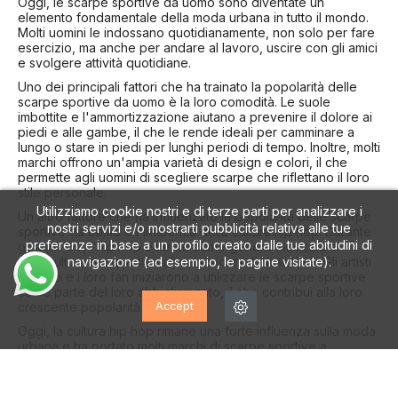
Oggi, le scarpe sportive da uomo sono diventate un
elemento fondamentale della moda urbana in tutto il mondo.
Molti uomini le indossano quotidianamente, non solo per fare
esercizio, ma anche per andare al lavoro, uscire con gli amici
e svolgere attività quotidiane.
Uno dei principali fattori che ha trainato la popolarità delle
scarpe sportive da uomo è la loro comodità. Le suole
imbottite e l'ammortizzazione aiutano a prevenire il dolore ai
piedi e alle gambe, il che le rende ideali per camminare a
lungo o stare in piedi per lunghi periodi di tempo. Inoltre, molti
marchi offrono un'ampia varietà di design e colori, il che
permette agli uomini di scegliere scarpe che riflettano il loro
stile personale.
Utilizziamo cookie nostri e di terze parti per analizzare i
Un altro fattore che ha influenzato la popolarità delle scarpe
nostri servizi e/o mostrarti pubblicità relativa alle tue
sportive da uomo è l'influenza della cultura hip hop. Durante
preferenze in base a un profilo creato dalle tue abitudini di
gli anni '80, l'hip hop emerse come genere musicale e
navigazione (ad esempio, le pagine visitate).
sottocultura nei quartieri afroamericani di New York. Gli artisti
hip hop e i loro fan iniziarono a utilizzare le scarpe sportive
come parte del loro abbigliamento, il che contribuì alla loro
Accept
crescente popolarità.
Oggi, la cultura hip hop rimane una forte influenza sulla moda
urbana e ha portato molti marchi di scarpe sportive a
collaborare con artisti e designer hip hop per creare design
esclusivi e limitati.