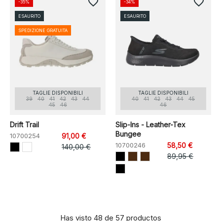
favorite_border
favorite_border
-35%
-34%
ESAURITO
ESAURITO
SPEDIZIONE GRATUITA
TAGLIE DISPONIBILI
TAGLIE DISPONIBILI
39
40
41
42
43
44
40
41
42
43
44
45
45
46
46
Drift Trail
Slip-Ins - Leather-Tex
Bungee
10700254
91,00 €
10700246
58,50 €
140,00 €
89,95 €
Has visto 48 de 57 productos