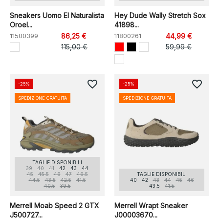
Sneakers Uomo El Naturalista
Hey Dude Wally Stretch Sox
Oroel...
41898...
11500399
86,25 €
11800261
44,99 €
115,00 €
59,99 €
favorite_border
favorite_border
-25%
-25%
SPEDIZIONE GRATUITA
SPEDIZIONE GRATUITA
TAGLIE DISPONIBILI
39
40
41
42
43
44
45
45.5
46
47
46.5
TAGLIE DISPONIBILI
44.5
43.5
42.5
41.5
40
42
43
44
45
46
40.5
39.5
43.5
41.5
Merrell Moab Speed 2 GTX
Merrell Wrapt Sneaker
J500727...
J00003670...