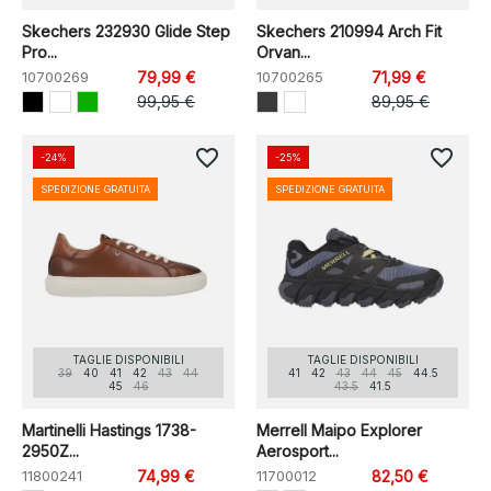
Skechers 232930 Glide Step
Skechers 210994 Arch Fit
Pro...
Orvan...
10700269
79,99 €
10700265
71,99 €
99,95 €
89,95 €
favorite_border
favorite_border
-24%
-25%
SPEDIZIONE GRATUITA
SPEDIZIONE GRATUITA
TAGLIE DISPONIBILI
TAGLIE DISPONIBILI
39
40
41
42
43
44
41
42
43
44
45
44.5
45
46
43.5
41.5
Martinelli Hastings 1738-
Merrell Maipo Explorer
2950Z...
Aerosport...
11800241
74,99 €
11700012
82,50 €