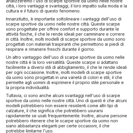
analizzeremo l'uso di scarpe sportive da uomo nelle nostre
città, i loro vantaggi e svantaggi, il loro impatto sulla moda e la
cultura e il futuro di questo fenomeno.
Innanzitutto, è importante sottolineare i vantaggi dell'uso di
scarpe sportive da uomo nelle nostre città. Queste scarpe
sono progettate per offrire comfort e supporto durante le
attività fisiche, il che le rende ideali per camminare e correre
in città. Inoltre, molti modelli di scarpe sportive da uomo sono
progettati con materiali traspiranti che permettono ai piedi di
respirare e rimanere freschi durante il giorno.
Un altro vantaggio dell'uso di scarpe sportive da uomo nelle
nostre città è la loro versatilità. Queste scarpe si adattano
facilmente a diversi stili di abbigliamento, il che le rende ideali
per ogni occasione. Inoltre, molti modelli di scarpe sportive
da uomo sono progettati in una varietà di colori e stili, il che
permette agli uomini di esprimere il proprio stile personale e
la propria individualità.
Tuttavia, ci sono anche alcuni svantaggi nell'uso di scarpe
sportive da uomo nelle nostre città. Uno di questi è che alcuni
modelli potrebbero non essere resistenti come altri tipi di
calzature, il che significa che potrebbero usurarsi
rapidamente se usati frequentemente. Inoltre, alcune persone
potrebbero ritenere che le scarpe sportive da uomo non
siano abbastanza eleganti per certe occasioni, il che
potrebbe limitarne l'uso.