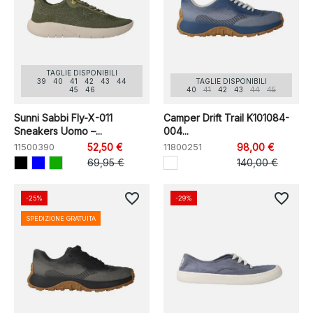
TAGLIE DISPONIBILI
39
40
41
42
43
44
TAGLIE DISPONIBILI
45
46
40
41
42
43
44
45
Sunni Sabbi Fly-X-011
Camper Drift Trail K101084-
Sneakers Uomo –...
004...
11500390
52,50 €
11800251
98,00 €
69,95 €
140,00 €
favorite_border
favorite_border
-25%
-29%
SPEDIZIONE GRATUITA