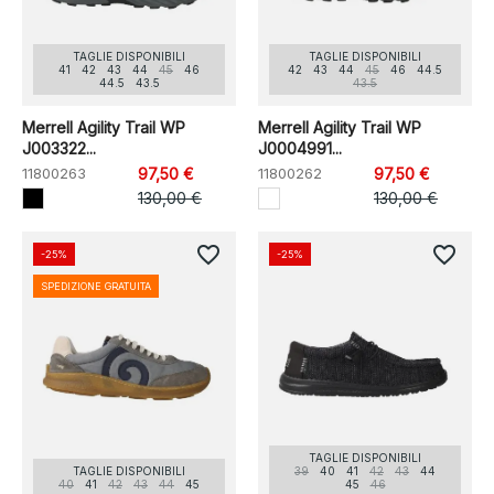
TAGLIE DISPONIBILI
TAGLIE DISPONIBILI
41
42
43
44
45
46
42
43
44
45
46
44.5
44.5
43.5
43.5
Merrell Agility Trail WP
Merrell Agility Trail WP
J003322...
J0004991...
11800263
97,50 €
11800262
97,50 €
130,00 €
130,00 €
favorite_border
favorite_border
-25%
-25%
SPEDIZIONE GRATUITA
TAGLIE DISPONIBILI
TAGLIE DISPONIBILI
39
40
41
42
43
44
40
41
42
43
44
45
45
46