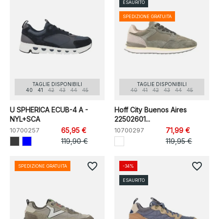
ESAURITO
SPEDIZIONE GRATUITA
TAGLIE DISPONIBILI
TAGLIE DISPONIBILI
40
41
42
43
44
45
40
41
42
43
44
45
U SPHERICA ECUB-4 A -
Hoff City Buenos Aires
NYL+SCA
22502601...
10700257
65,95 €
10700297
71,99 €
119,90 €
119,95 €
favorite_border
favorite_border
SPEDIZIONE GRATUITA
-34%
ESAURITO