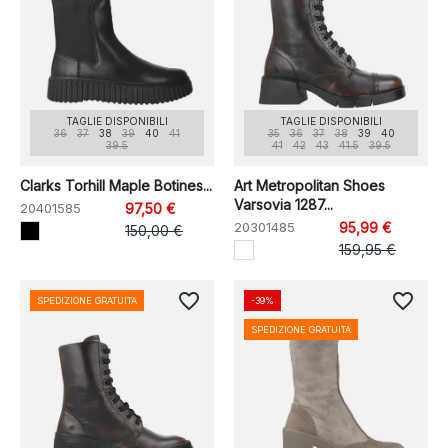
TAGLIE DISPONIBILI
TAGLIE DISPONIBILI
36
37
38
39
40
41
35
36
37
38
39
40
39.5
41
42
43
41.5
39.5
Clarks Torhill Maple Botines...
Art Metropolitan Shoes
Varsovia 1287...
20401585
97,50 €
20301485
95,99 €
150,00 €
159,95 €
favorite_border
favorite_border
SPEDIZIONE GRATUITA
-39%
SPEDIZIONE GRATUITA