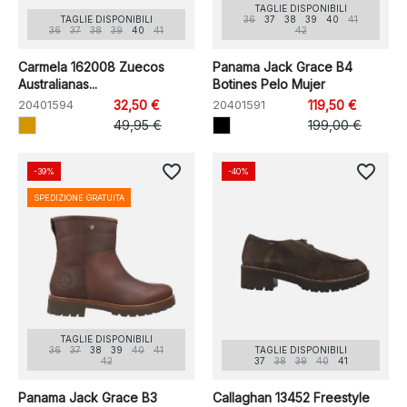
TAGLIE DISPONIBILI
TAGLIE DISPONIBILI
36
37
38
39
40
41
36
37
38
39
40
41
42
Carmela 162008 Zuecos
Panama Jack Grace B4
Australianas...
Botines Pelo Mujer
20401594
32,50 €
20401591
119,50 €
49,95 €
199,00 €
favorite_border
favorite_border
-39%
-40%
SPEDIZIONE GRATUITA
TAGLIE DISPONIBILI
36
37
38
39
40
41
TAGLIE DISPONIBILI
42
37
38
39
40
41
Panama Jack Grace B3
Callaghan 13452 Freestyle