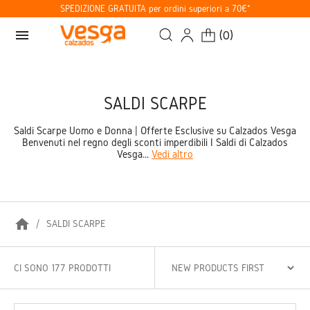
SPEDIZIONE GRATUITA per ordini superiori a 70€*
menu
(
0
)
SALDI SCARPE
Saldi Scarpe Uomo e Donna | Offerte Esclusive su Calzados Vesga
Benvenuti nel regno degli sconti imperdibili I Saldi di Calzados
Vesga...
Vedi altro
home
SALDI SCARPE
CI SONO 177 PRODOTTI