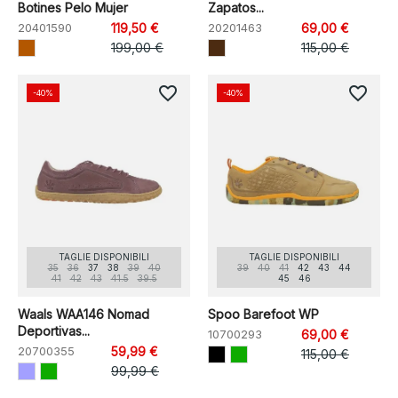
Botines Pelo Mujer
Zapatos...
20401590
119,50 €
20201463
69,00 €
199,00 €
115,00 €
favorite_border
favorite_border
-40%
-40%
TAGLIE DISPONIBILI
TAGLIE DISPONIBILI
35
36
37
38
39
40
39
40
41
42
43
44
41
42
43
41.5
39.5
45
46
Waals WAA146 Nomad
Spoo Barefoot WP
Deportivas...
10700293
69,00 €
20700355
59,99 €
115,00 €
99,99 €