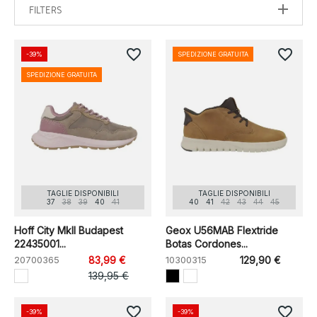
FILTERS
favorite_border
favorite_border
-39%
SPEDIZIONE GRATUITA
SPEDIZIONE GRATUITA
TAGLIE DISPONIBILI
TAGLIE DISPONIBILI
37
38
39
40
41
40
41
42
43
44
45
Hoff City MkII Budapest
Geox U56MAB Flextride
22435001...
Botas Cordones...
20700365
83,99 €
10300315
129,90 €
139,95 €
favorite_border
favorite_border
-39%
-39%