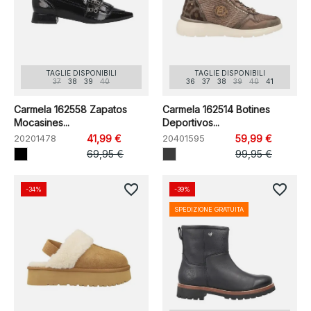
TAGLIE DISPONIBILI
TAGLIE DISPONIBILI
37
38
39
40
36
37
38
39
40
41
Carmela 162558 Zapatos
Carmela 162514 Botines
Mocasines...
Deportivos...
20201478
41,99 €
20401595
59,99 €
69,95 €
99,95 €
favorite_border
favorite_border
-34%
-39%
SPEDIZIONE GRATUITA