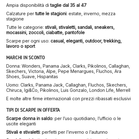
Ampia disponibilità di
taglie dal 35 al 47
Calzature per
tutte le stagioni
: estate, inverno, mezza
stagione
Tutte le categorie:
stivali, stivaletti, sandali, sneakers,
mocassini, zoccoli, ciabatte, pantofole
Scarpe per ogni uso:
casual, eleganti, outdoor, trekking,
lavoro o sport
MARCHI IN SCONTO
Donna: Wonders, Panama Jack, Clarks, Pikolinos, Callaghan,
Skechers, Victoria, Alpe, Pepe Menargues, Fluchos, Ara
Shoes, Suave, Hispanitas
Uomo: Clarks, Panama Jack, Callaghan, Fluchos, Skechers,
Chiruca, Igi&Co, Pikolinos, Luis Gonzalo, London Life, Merrell
E molte altre firme internazionali con prezzi ribassati esclusivi
TIPI DI SCARPE IN OFFERTA
Scarpe donna in saldo
: per l’uso quotidiano, l’ufficio o le
uscite eleganti
Stivali e stivaletti
: perfetti per l’inverno o l’autunno