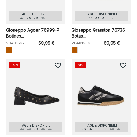
TAGLIE DISPONIBILI
TAGLIE DISPONIBILI
37
38
39
40
41
37
38
39
40
Gioseppo Agder 76999-P
Gioseppo Grasston 76736
Botines...
Botas...
20401567
69,95 €
20401566
69,95 €
favorite_border
favorite_border
-34%
-34%
TAGLIE DISPONIBILI
TAGLIE DISPONIBILI
37
38
39
40
41
36
37
38
39
40
41