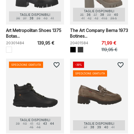
TAGLIE DISPONIBILI
TAGLIE DISPONIBILI
35
36
37
38
39
40
36
37
38
39
40
41
41
42
43
41.5
39.5
Art Metropolitan Shoes 1375
The Art Company Berna 1973
Botas...
Botines...
20301484
139,95 €
20401584
71,99 €
119,95 €
favorite_border
favorite_border
SPEDIZIONE GRATUITA
-39%
SPEDIZIONE GRATUITA
TAGLIE DISPONIBILI
39
40
41
42
43
44
TAGLIE DISPONIBILI
45
46
37
38
39
40
41