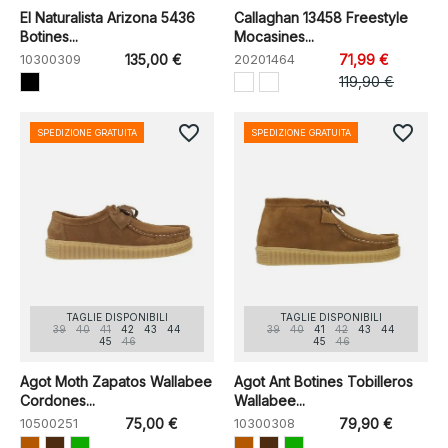
El Naturalista Arizona 5436
Callaghan 13458 Freestyle
Botines...
Mocasines...
10300309
135,00 €
20201464
71,99 €
119,90 €
favorite_border
favorite_border
SPEDIZIONE GRATUITA
SPEDIZIONE GRATUITA
TAGLIE DISPONIBILI
TAGLIE DISPONIBILI
39
40
41
42
43
44
39
40
41
42
43
44
45
46
45
46
Agot Moth Zapatos Wallabee
Agot Ant Botines Tobilleros
Cordones...
Wallabee...
10500251
75,00 €
10300308
79,90 €