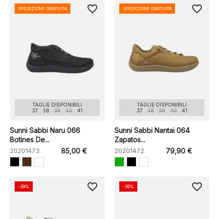
favorite_border
favorite_border
SPEDIZIONE GRATUITA
SPEDIZIONE GRATUITA
TAGLIE DISPONIBILI
TAGLIE DISPONIBILI
37
38
39
40
41
37
38
39
40
41
Sunni Sabbi Naru 066
Sunni Sabbi Nantai 064
Botines De...
Zapatos...
20201473
85,00 €
20201472
79,90 €
favorite_border
favorite_border
-39%
-39%