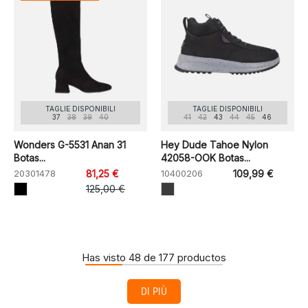
TAGLIE DISPONIBILI
TAGLIE DISPONIBILI
37
38
39
40
41
42
43
44
45
46
Wonders G-5531 Anan 31
Hey Dude Tahoe Nylon
Botas...
42058-OOK Botas...
20301478
81,25 €
10400206
109,99 €
125,00 €
Has visto 48 de 177 productos
DI PIÙ