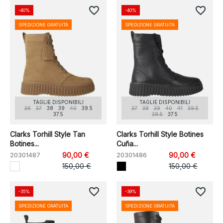
favorite_border
favorite_border
-40%
-40%
SPEDIZIONE GRATUITA
SPEDIZIONE GRATUITA
TAGLIE DISPONIBILI
TAGLIE DISPONIBILI
36
37
38
39
40
39.5
37
38
39
40
41
39.5
37.5
38.5
37.5
Clarks Torhill Style Tan
Clarks Torhill Style Botines
Botines...
Cuña...
20301487
90,00 €
20301486
90,00 €
150,00 €
150,00 €
favorite_border
favorite_border
-35%
-39%
SPEDIZIONE GRATUITA
SPEDIZIONE GRATUITA