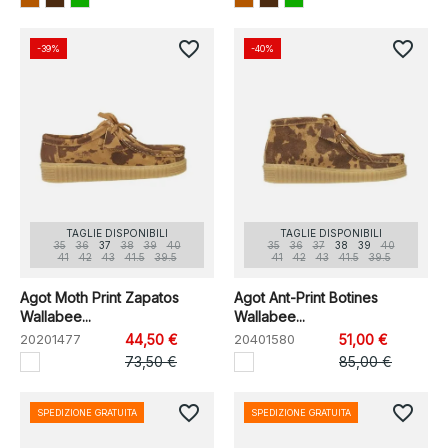
favorite_border
favorite_border
-39%
-40%
TAGLIE DISPONIBILI
TAGLIE DISPONIBILI
35
36
37
38
39
40
35
36
37
38
39
40
41
42
43
41.5
39.5
41
42
43
41.5
39.5
Agot Moth Print Zapatos
Agot Ant-Print Botines
Wallabee...
Wallabee...
20201477
44,50 €
20401580
51,00 €
73,50 €
85,00 €
favorite_border
favorite_border
SPEDIZIONE GRATUITA
SPEDIZIONE GRATUITA