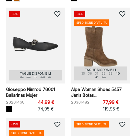
favorite_border
favorite_border
-39%
-34%
SPEDIZIONE GRATUITA
TAGLIE DISPONIBILI
TAGLIE DISPONIBILI
35
36
37
38
39
40
37
38
39
40
41
41
42
Gioseppo Nimrod 76001
Alpe Woman Shoes 5457
Bailarinas Mujer
Janis Botas...
20201468
44,99 €
20301482
77,99 €
74,95 €
119,95 €
favorite_border
favorite_border
-35%
SPEDIZIONE GRATUITA
SPEDIZIONE GRATUITA