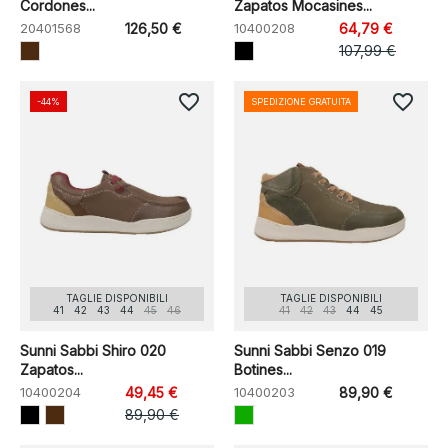
Cordones...
Zapatos Mocasines...
20401568
126,50 €
10400208
64,79 €
107,99 €
favorite_border
favorite_border
-44%
SPEDIZIONE GRATUITA
TAGLIE DISPONIBILI
TAGLIE DISPONIBILI
41
42
43
44
45
46
41
42
43
44
45
Sunni Sabbi Shiro 020
Sunni Sabbi Senzo 019
Zapatos...
Botines...
10400204
49,45 €
10400203
89,90 €
89,90 €