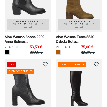
TAGLIE DISPONIBILI
TAGLIE DISPONIBILI
35
36
37
38
39
40
35
36
37
38
39
40
41
42
41
42
Alpe Woman Shoes 2202
Alpe Woman Team 5530
Anne Botines...
Dakota Botas...
20401578
58,50 €
20301481
75,00 €
89,95 €
125,00 €
favorite_border
favorite_border
-39%
SPEDIZIONE GRATUITA
SPEDIZIONE GRATUITA