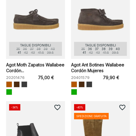
TAGLIE DISPONIBILI
TAGLIE DISPONIBILI
35
36
37
38
39
40
35
36
37
38
39
40
41
42
43
41.5
39.5
41
42
43
41.5
39.5
Agot Moth Zapatos Wallabee
Agot Ant Botines Wallabee
Cordón...
Cordón Mujeres
20201476
75,00 €
20401579
79,90 €
favorite_border
favorite_border
-34%
-40%
SPEDIZIONE GRATUITA