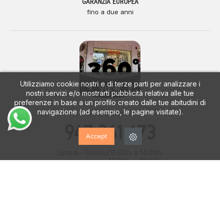
GARANZIA EUROPEA
fino a due anni
Utilizziamo cookie nostri e di terze parti per analizzare i
nostri servizi e/o mostrarti pubblicità relativa alle tue
preferenze in base a un profilo creato dalle tue abitudini di
navigazione (ad esempio, le pagine visitate).
Servizio clienti
947 261 673
Accept
Lunedì - Sabato
10:00h. a 14:00h.
17:00h. a 20:00h.