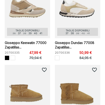
TAGLIE DISPONIBILI
TAGLIE DISPONIBILI
36
37
38
39
40
41
37
38
39
40
41
Gioseppo Keewatin 77000
Gioseppo Dundas 77008
Zapatillas...
Zapatillas...
20700335
47,99 €
20700336
50,99 €
79,94 €
84,95 €
favorite_border
favorite_border