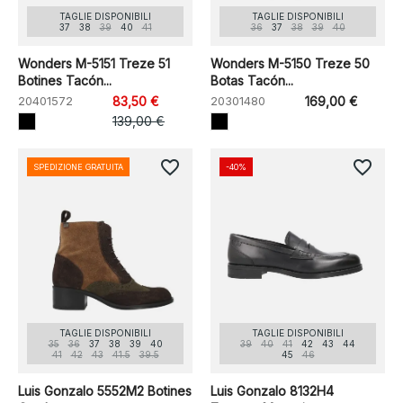
TAGLIE DISPONIBILI
TAGLIE DISPONIBILI
37
38
39
40
41
36
37
38
39
40
Wonders M-5151 Treze 51
Wonders M-5150 Treze 50
Botines Tacón...
Botas Tacón...
20401572
83,50 €
20301480
169,00 €
139,00 €
favorite_border
favorite_border
SPEDIZIONE GRATUITA
-40%
TAGLIE DISPONIBILI
TAGLIE DISPONIBILI
35
36
37
38
39
40
39
40
41
42
43
44
41
42
43
41.5
39.5
45
46
Luis Gonzalo 5552M2 Botines
Luis Gonzalo 8132H4