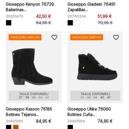
Gioseppo Kenyon 76729
Gioseppo Gladwin 76491
Bailarinas...
Zapatillas...
20201470
42,50 €
20700334
51,99 €
64,95 €
79,95 €
favorite_border
favorite_border
SPEDIZIONE GRATUITA
SPEDIZIONE GRATUITA
TAGLIE DISPONIBILI
TAGLIE DISPONIBILI
37
38
39
40
41
37
38
39
40
41
Gioseppo Kasson 76185
Gioseppo Utika 76060
Botines Tejanos...
Botines Cuña...
20401565
84,95 €
20401564
74,95 €