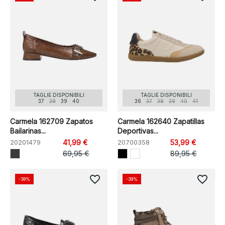
TAGLIE DISPONIBILI
TAGLIE DISPONIBILI
37
38
39
40
36
37
38
39
40
41
Carmela 162709 Zapatos
Carmela 162640 Zapatillas
Bailarinas...
Deportivas...
20201479
41,99 €
20700358
53,99 €
69,95 €
89,95 €
favorite_border
favorite_border
-39%
-39%