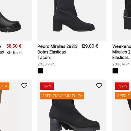
58,50 €
129,00 €
y
Pedro Miralles 29313
Weekend
as
Botas Elásticas
Miralles 
89,95 €
Tacón...
Elásticas..
20301475
20301474
favorite_border
favorite_border
UITA
-24%
-39%
SPEDIZIONE GRATUITA
SPEDIZ