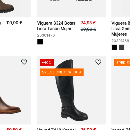
119,90 €
74,93 €
s
Viguera 8324 Botas
Viguera 
Licra Tacón Mujer
Licra Ge
99,90 €
Mujeres
20301470
20301468
favorite_border
favorite_border
-40%
SPEDIZ
SPEDIZIONE GRATUITA
60,50 €
75,00 €