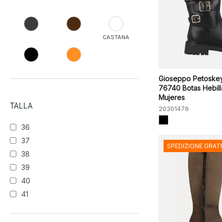
CASTANA
Gioseppo Petoske
76740 Botas Hebill
Mujeres
TALLA
20301476
36
37
SPEDIZIONE GRAT
38
39
40
41