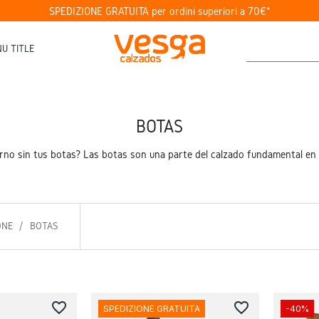
SPEDIZIONE GRATUITA per ordini superiori a 70€*
U TITLE
BOTAS
erno sin tus botas? Las botas son una parte del calzado fundamental en 
ONE
BOTAS
favorite_border
favorite_border
SPEDIZIONE GRATUITA
-40%