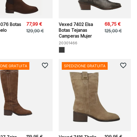
77,99 €
68,75 €
8076 Botas
Vexed 7402 Elsa
melo
Botas Tejanas
129,90 €
125,00 €
Camperas Mujer
20301466
favorite_border
favorite_border
IONE GRATUITA
SPEDIZIONE GRATUITA
119,95 €
109,95 €