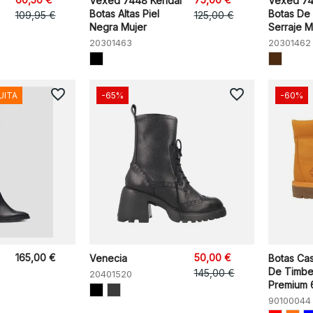
Vexed 7448 Kendal
Vexed 74
Botas Altas Piel
Botas De
109,95 €
125,00 €
Negra Mujer
Serraje M
20301463
20301462
favorite_border
favorite_border
UITA
-65%
-60%
165,00 €
50,00 €
Venecia
Botas Cas
De Timbe
145,00 €
20401520
Premium 6 
90100044