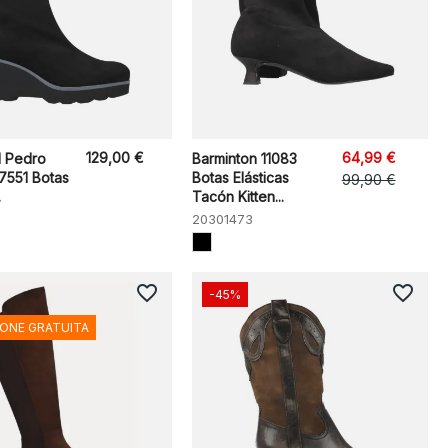
129,00 €
64,99 €
 Pedro
Barminton 11083
27551 Botas
Botas Elásticas
99,90 €
.
Tacón Kitten...
20301473
favorite_border
favorite_border
-45%
IONE GRATUITA