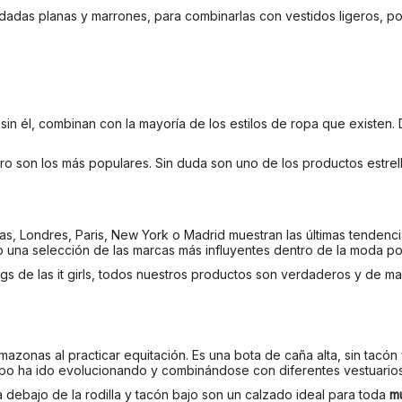
das planas y marrones, para combinarlas con vestidos ligeros, por
 sin él, combinan con la mayoría de los estilos de ropa que existe
ro son los más populares. Sin duda son uno de los productos estrell
las, Londres, Paris, New York o Madrid muestran las últimas tendenci
na selección de las marcas más influyentes dentro de la moda por lo
s de las it girls, todos nuestros productos son verdaderos y de ma
azonas al practicar equitación. Es una bota de caña alta, sin tacón 
mpo ha ido evolucionando y combinándose con diferentes vestuarios
 debajo de la rodilla y tacón bajo son un calzado ideal para toda
mu