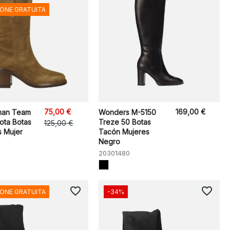
IONE GRATUITA
75,00 €
169,00 €
man Team
Wonders M-5150
ota Botas
Treze 50 Botas
125,00 €
 Mujer
Tacón Mujeres
Negro
20301480
favorite_border
favorite_border
IONE GRATUITA
-34%