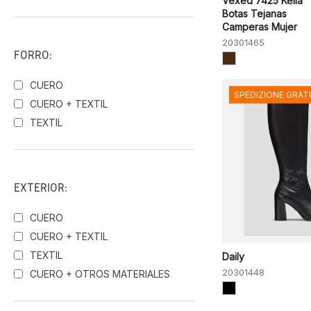
Vexed 7425 Keila
Botas Tejanas
Camperas Mujer
20301465
FORRO:
CUERO
SPEDIZIONE GRAT
CUERO + TEXTIL
TEXTIL
EXTERIOR:
CUERO
CUERO + TEXTIL
TEXTIL
Daily
20301448
CUERO + OTROS MATERIALES