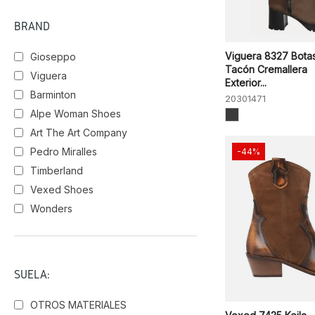
BRAND
Viguera 8327 Bota
Gioseppo
Tacón Cremallera
Viguera
Exterior...
Barminton
20301471
Alpe Woman Shoes
Art The Art Company
Pedro Miralles
-44%
Timberland
Vexed Shoes
Wonders
SUELA:
OTROS MATERIALES