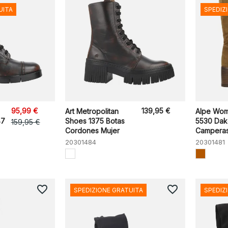
UITA
SPEDIZ
95,99 €
139,95 €
Art Metropolitan
Alpe Wo
87
Shoes 1375 Botas
5530 Dak
159,95 €
Cordones Mujer
Camperas
20301484
20301481
favorite_border
favorite_border
SPEDIZIONE GRATUITA
SPEDIZ