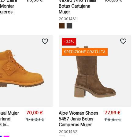
27 Zaira
Vexed 7416 Thalia
 Montar
Botas Cartujana
ujeres
Mujer
20301461
favorite_border
favorite_border
-34%
SPEDIZIONE GRATUITA
70,00 €
77,99 €
ual Mujer
Alpe Woman Shoes
rland
5457 Janis Botas
179,00 €
119,95 €
In...
Camperas Mujer
20301482