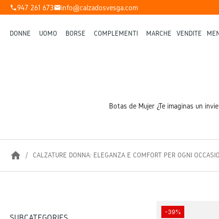
947 261 673
info@calzadosvesga.com
phone
mail
DONNE
UOMO
BORSE
COMPLEMENTI
MARCHE
VENDITE
MEN
Botas de Mujer ¿Te imaginas un invi
home
CALZATURE DONNA: ELEGANZA E COMFORT PER OGNI OCCASI
-39%
SUBCATEGORIES