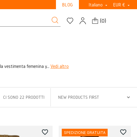
BLOG
Italiano
EUR €


(
0
)
la vestimenta femenina y...
Vedi altro
CI SONO 22 PRODOTTI
favorite_border
favorite_border
SPEDIZIONE GRATUITA