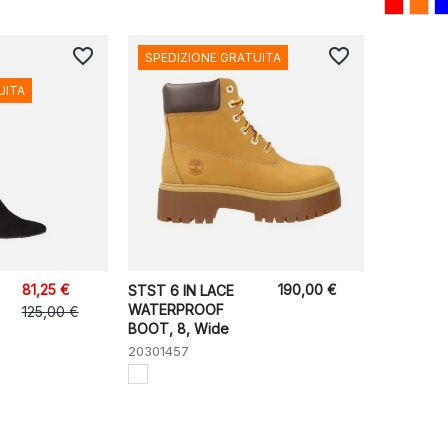
favorite_border
favorite_border
SPEDIZIONE GRATUITA
UITA
81,25 €
190,00 €
STST 6 IN LACE
WATERPROOF
125,00 €
BOOT, 8, Wide
20301457