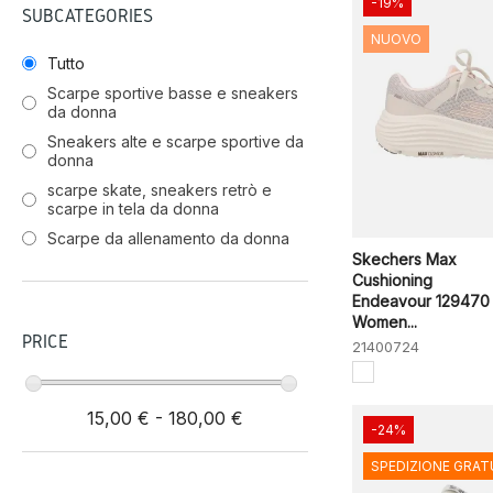
-19%
SUBCATEGORIES
NUOVO
Tutto
Scarpe sportive basse e sneakers
da donna
Sneakers alte e scarpe sportive da
donna
scarpe skate, sneakers retrò e
scarpe in tela da donna
Scarpe da allenamento da donna
Skechers Max
Cushioning
Endeavour 129470
Women...
PRICE
21400724
15,00 € - 180,00 €
-24%
SPEDIZIONE GRAT