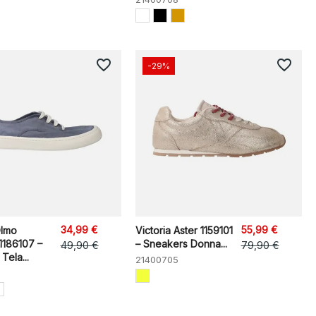
favorite_border
favorite_border
-29%
34,99 €
55,99 €
Olmo
Victoria Aster 1159101
1186107 –
– Sneakers Donna...
49,90 €
79,90 €
Tela...
21400705