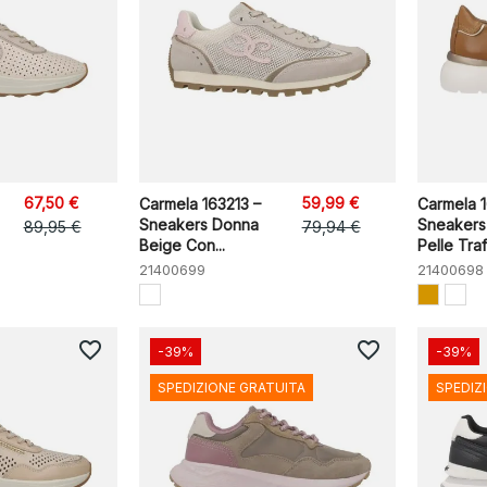
67,50 €
59,99 €
Carmela 163213 –
Carmela 1
Sneakers Donna
Sneakers
89,95 €
79,94 €
Beige Con...
Pelle Tra
21400699
21400698
favorite_border
favorite_border
-39%
-39%
SPEDIZIONE GRATUITA
SPEDIZ