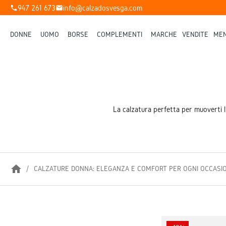
947 261 673
info@calzadosvesga.com
phone
mail
DONNE
UOMO
BORSE
COMPLEMENTI
MARCHE
VENDITE
MEN
La calzatura perfetta per muoverti 
home
CALZATURE DONNA: ELEGANZA E COMFORT PER OGNI OCCASI