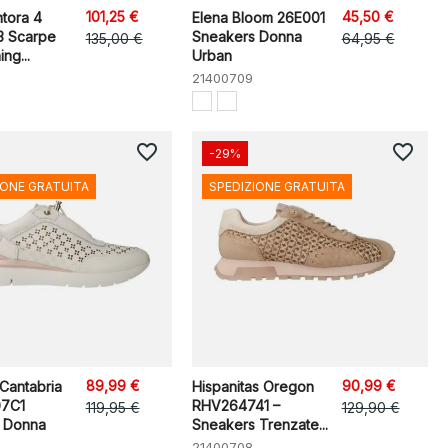
101,25 €
45,50 €
ntora 4
Elena Bloom 26E001
 Scarpe
Sneakers Donna
135,00 €
64,95 €
ing...
Urban
21400709
favorite_border
favorite_border
-29%
IONE GRATUITA
SPEDIZIONE GRATUITA
89,99 €
90,99 €
 Cantabria
Hispanitas Oregon
7C1
RHV264741 –
119,95 €
129,90 €
 Donna
Sneakers Trenzate...
21400708