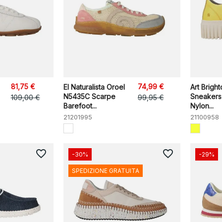
81,75 €
74,99 €
El Naturalista Oroel
Art Brigh
N5435C Scarpe
Sneakers
109,00 €
99,95 €
Barefoot...
Nylon...
21201995
21100958
favorite_border
favorite_border
-30%
-29%
SPEDIZIONE GRATUITA