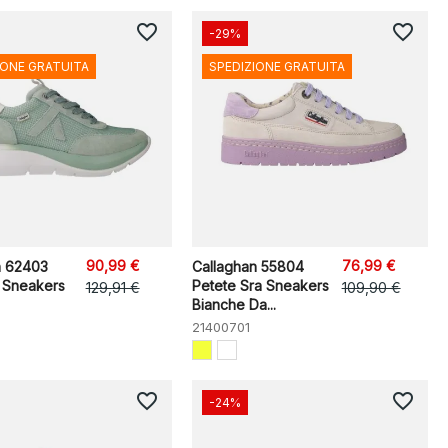
favorite_border
favorite_border
-29%
IONE GRATUITA
SPEDIZIONE GRATUITA
90,99 €
76,99 €
n 62403
Callaghan 55804
o Sneakers
Petete Sra Sneakers
129,91 €
109,90 €
Bianche Da...
21400701
favorite_border
favorite_border
-24%