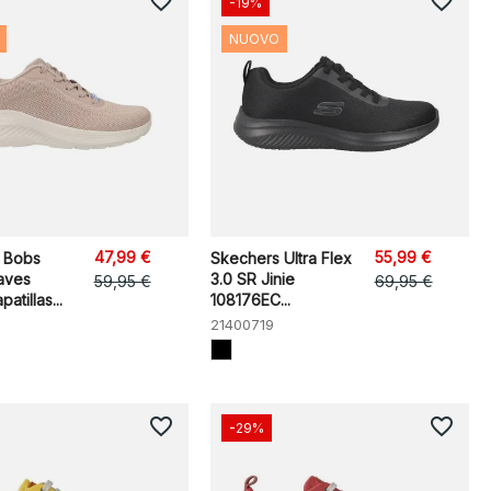
favorite_border
favorite_border
-19%
NUOVO
47,99 €
55,99 €
 Bobs
Skechers Ultra Flex
aves
3.0 SR Jinie
59,95 €
69,95 €
atillas...
108176EC...
21400719
favorite_border
favorite_border
-29%