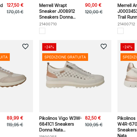
127,50 €
90,00 €
ed
Merrell Wrapt
Merrell A
Sneaker J008912
J0003453
170,01 €
120,00 €
Sneakers Donna...
Trail Runn
21400710
21400712
favorite_border
favorite_border
-24%
-24%
UITA
SPEDIZIONE GRATUITA
SPEDIZ
89,99 €
82,50 €
Pikolinos Vigo W3W-
Pikolinos
6841C1 Sneakers
W4R-670
119,95 €
109,95 €
Donna Nata...
Sneakers
Nata
11800255