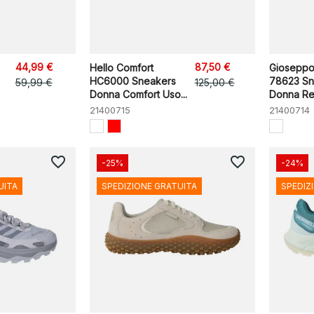
44,99 €
87,50 €
Hello Comfort
Gioseppo
HC6000 Sneakers
78623 Sn
59,99 €
125,00 €
Donna Comfort Uso...
Donna Re
21400715
21400714
favorite_border
favorite_border
-25%
-24%
UITA
SPEDIZIONE GRATUITA
SPEDIZ