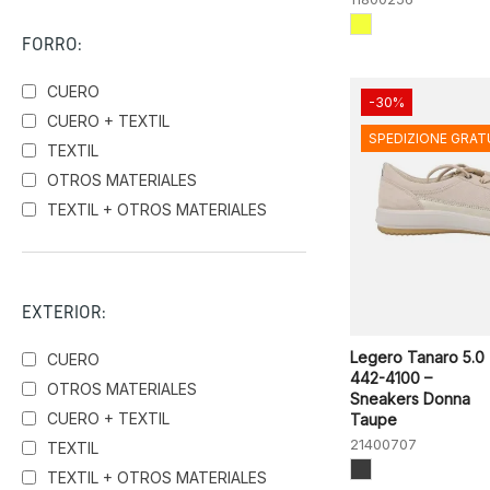
Merrell
FORRO:
New Balance
Pedro Miralles
CUERO
-30%
Pikolinos
CUERO + TEXTIL
SPEDIZIONE GRAT
Skechers
TEXTIL
Sunni Sabbi
OTROS MATERIALES
Victoria
TEXTIL + OTROS MATERIALES
Wonders
EXTERIOR:
Legero Tanaro 5.0
CUERO
442-4100 –
OTROS MATERIALES
Sneakers Donna
CUERO + TEXTIL
Taupe
21400707
TEXTIL
TEXTIL + OTROS MATERIALES