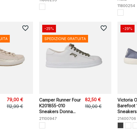
11800254
favorite_border
favorite_border
-25%
-29%
UITA
SPEDIZIONE GRATUITA
79,00 €
82,50 €
Camper Runner Four
Victoria 
K201855-010
Barefoot 
112,99 €
110,00 €
Sneakers Donna...
Sneakers 
21100947
21400706