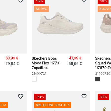
favorite_border
favorite_border
-19%
-19%
NUOVO
NUOVO
63,99 €
47,99 €
Skechers Bobs
Skechers
Moda Flex 117731
Squad W
79,94 €
59,96 €
Zapatillas...
117679 Zap
21400721
21400720
favorite_border
favorite_border
-24%
-29%
UITA
SPEDIZIONE GRATUITA