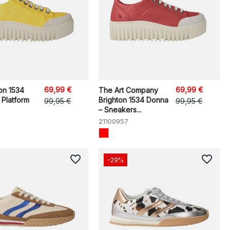
69,99 €
69,99 €
ton 1534
The Art Company
 Platform
Brighton 1534 Donna
99,95 €
99,95 €
– Sneakers...
21100957
favorite_border
favorite_border
-29%