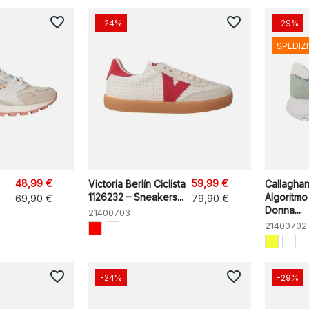
favorite_border
favorite_border
-24%
-29%
SPEDIZ
48,99 €
59,99 €
Victoria Berlín Ciclista
Callagha
1126232 – Sneakers...
Algoritm
69,90 €
79,90 €
Donna...
21400703
21400702
favorite_border
favorite_border
-24%
-29%