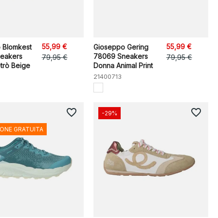
55,99 €
55,99 €
 Blomkest
Gioseppo Gering
eakers
78069 Sneakers
79,95 €
79,95 €
trò Beige
Donna Animal Print
21400713
favorite_border
favorite_border
-29%
IONE GRATUITA