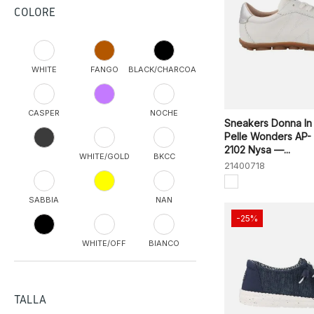
COLORE
WHITE
FANGO
BLACK/CHARCOAL
CASPER
NOCHE
Sneakers Donna In
Pelle Wonders AP-
2102 Nysa —...
WHITE/GOLD
BKCC
21400718
SABBIA
NAN
-25%
WHITE/OFF
BIANCO
WHITE
ROSA
STRAWBLUE
TPE
AQUA
TALLA