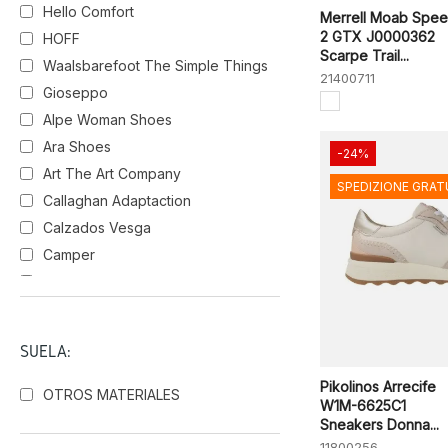
Hello Comfort
Merrell Moab Spe
2 GTX J0000362
HOFF
LINO
NERO FUXIA
Scarpe Trail...
Waalsbarefoot The Simple Things
21400711
Gioseppo
MULTI CANDY
BLK
CEREZA
Alpe Woman Shoes
Ara Shoes
-24%
DESERT
Art The Art Company
SPEDIZIONE GRAT
Callaghan Adaptaction
Calzados Vesga
Camper
Carmela Shoes
El Naturalista
Geox
SUELA:
Hey Dude
Pikolinos Arrecife
Hispanitas
OTROS MATERIALES
W1M-6625C1
Igi&Co
Sneakers Donna...
Legero
11800256