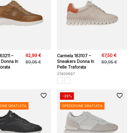
62,99 €
67,50 €
63211 –
Carmela 163107 –
 Donna In
Sneakers Donna In
89,95 €
89,95 €
forata
Pelle Traforata
21400697
favorite_border
favorite_border
-39%
IONE GRATUITA
SPEDIZIONE GRATUITA