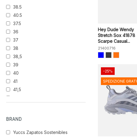
38.5
BUTTER
MUD
40.5
37.5
Hey Dude Wendy
OFF/PLATA
OFWT
PINK
36
Stretch Sox 41878
37
Scarpe Casual...
38
21400716
POLAR
SALVIA
38,5
39
BEIG
BASALT
-25%
40
41
SPEDIZIONE GRAT
VACA
P
41,5
42
43
PAPYRUS/LT
NVBK
SAND
44
BRAND
RUBINO
NAT
ALGA
Yuccs Zapatos Sostenibles