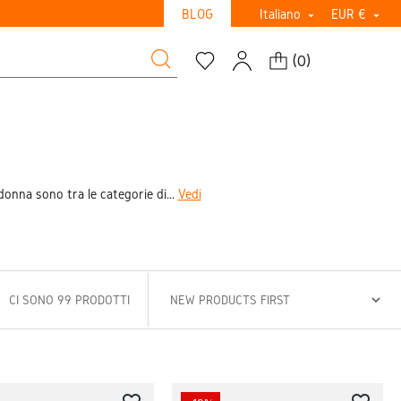
BLOG
Italiano
EUR €


(
0
)
onna sono tra le categorie di...
Vedi
CI SONO 99 PRODOTTI