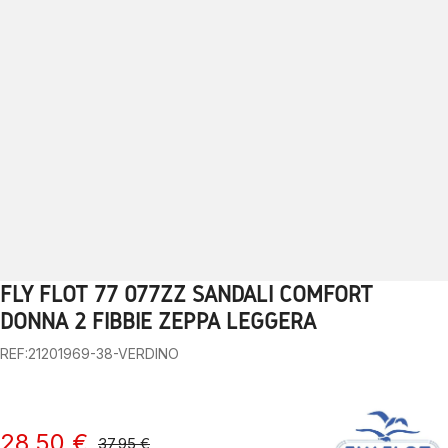
FLY FLOT 77 077ZZ SANDALI COMFORT
1
2
3
4
5
6
7
8
9
10
DONNA 2 FIBBIE ZEPPA LEGGERA
REF:21201969-38-VERDINO
28,50 €
37,95 €