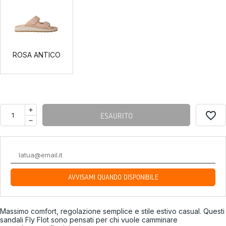
ROSA
ANTICO
ROSA ANTICO
favorite_border
ESAURITO
AVVISAMI QUANDO DISPONIBILE
Massimo comfort, regolazione semplice e stile estivo casual. Questi
sandali Fly Flot sono pensati per chi vuole camminare