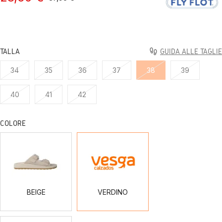
TALLA
GUIDA ALLE TAGLIE
34
35
36
37
38
39
40
41
42
COLORE
BEIGE
VERDINO
BEIGE
VERDINO