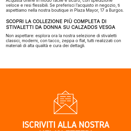
Acquista online in modo facile e sicuro, con spedizione
veloce e resi flessibili. Se preferisci l’acquisto in negozio, ti
aspettiamo nella nostra boutique in Plaza Mayor, 17 a Burgos.
SCOPRI LA COLLEZIONE PIÙ COMPLETA DI
STIVALETTI DA DONNA SU CALZADOS VESGA
Non aspettare: esplora ora la nostra selezione di stivaletti
classici, moderni, con tacco, zeppa o flat, tutti realizzati con
materiali di alta qualità e cura dei dettagli.
ISCRIVITI ALLA NOSTRA