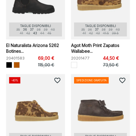
TAGLIE DISPONIBILI
TAGLIE DISPONIBILI
35
36
37
38
39
40
35
36
37
38
39
40
41
42
43
44
45
41
42
43
41.5
39.5
El Naturalista Arizona 5262
Agot Moth Print Zapatos
Botines...
Wallabee...
20401583
69,00 €
20201477
44,50 €
115,00 €
73,50 €
favorite_border
favorite_border
-40%
SPEDIZIONE GRATUITA