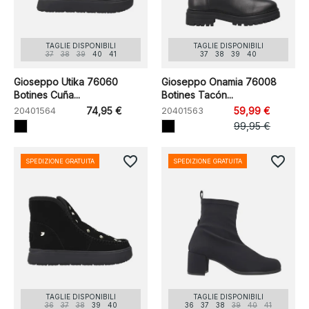
TAGLIE DISPONIBILI
TAGLIE DISPONIBILI
37
38
39
40
41
37
38
39
40
Gioseppo Utika 76060
Gioseppo Onamia 76008
Botines Cuña...
Botines Tacón...
20401564
74,95 €
20401563
59,99 €
99,95 €
favorite_border
favorite_border
SPEDIZIONE GRATUITA
SPEDIZIONE GRATUITA
TAGLIE DISPONIBILI
TAGLIE DISPONIBILI
36
37
38
39
40
36
37
38
39
40
41