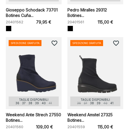
Gioseppo Schodack 73701
Pedro Miralles 29312
Botines Cuña...
Botines...
20401562
79,95 €
20401561
115,00 €
favorite_border
favorite_border
SPEDIZIONE GRATUITA
SPEDIZIONE GRATUITA
TAGLIE DISPONIBILI
TAGLIE DISPONIBILI
36
37
38
39
40
41
36
37
38
39
40
41
Weekend Ante Strech 27550
Weekend Amstel 27325
Botines...
Botines...
20401560
109,00 €
20401559
115,00 €