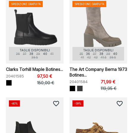
SPEDIZIONE GRATUITA
SPEDIZIONE GRATUITA
TAGLIE DISPONIBILI
TAGLIE DISPONIBILI
36
37
38
39
40
41
35
36
37
38
39
40
39.5
41
42
43
41.5
39.5
Clarks Torhill Maple Botines...
The Art Company Berna 1973
Botines...
20401585
97,50 €
20401584
71,99 €
150,00 €
119,95 €
favorite_border
favorite_border
-40%
-39%