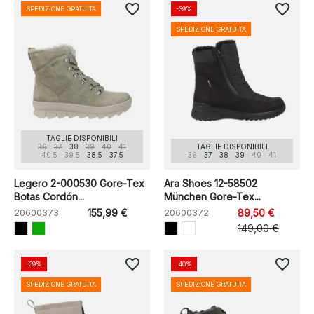
favorite_border
favorite_border
SPEDIZIONE GRATUITA
-39%
SPEDIZIONE GRATUITA
TAGLIE DISPONIBILI
36
37
38
39
40
41
TAGLIE DISPONIBILI
40.5
39.5
38.5
37.5
36
37
38
39
40
41
Legero 2-000530 Gore-Tex
Ara Shoes 12-58502
Botas Cordón...
München Gore-Tex...
20600373
155,99 €
20600372
89,50 €
149,00 €
favorite_border
favorite_border
-39%
-40%
SPEDIZIONE GRATUITA
SPEDIZIONE GRATUITA