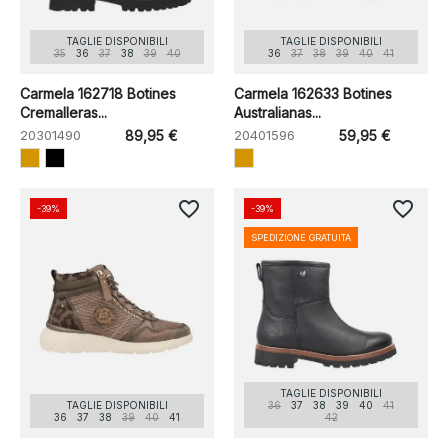
TAGLIE DISPONIBILI
TAGLIE DISPONIBILI
35
36
37
38
39
40
36
37
38
39
40
41
Carmela 162718 Botines
Carmela 162633 Botines
Cremalleras...
Australianas...
20301490
89,95 €
20401596
59,95 €
favorite_border
favorite_border
-39%
-39%
SPEDIZIONE GRATUITA
TAGLIE DISPONIBILI
TAGLIE DISPONIBILI
36
37
38
39
40
41
36
37
38
39
40
41
42