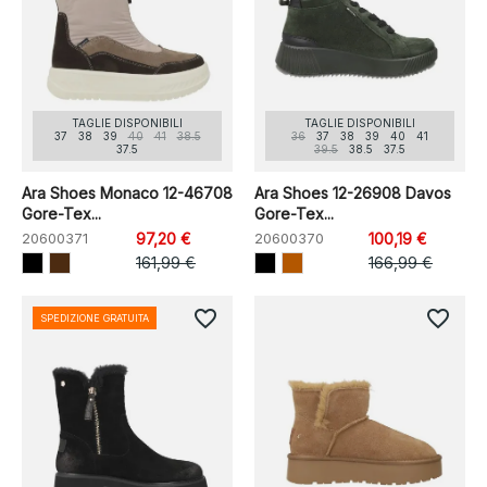
TAGLIE DISPONIBILI
TAGLIE DISPONIBILI
37
38
39
40
41
38.5
36
37
38
39
40
41
37.5
39.5
38.5
37.5
Ara Shoes Monaco 12-46708
Ara Shoes 12-26908 Davos
Gore-Tex...
Gore-Tex...
20600371
97,20 €
20600370
100,19 €
161,99 €
166,99 €
favorite_border
favorite_border
SPEDIZIONE GRATUITA