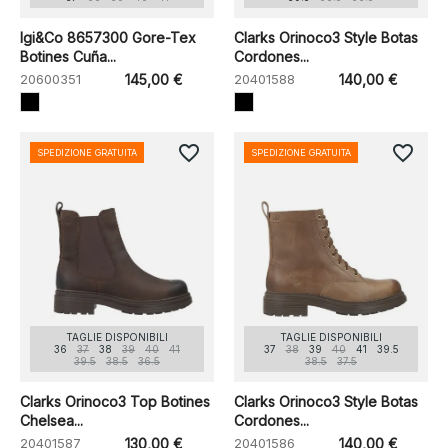
Igi&Co 8657300 Gore-Tex
Clarks Orinoco3 Style Botas
Botines Cuña...
Cordones...
20600351
145,00 €
20401588
140,00 €
favorite_border
favorite_border
SPEDIZIONE GRATUITA
SPEDIZIONE GRATUITA
TAGLIE DISPONIBILI
TAGLIE DISPONIBILI
36
37
38
39
40
41
37
38
39
40
41
39.5
39.5
38.5
36.5
38.5
37.5
Clarks Orinoco3 Top Botines
Clarks Orinoco3 Style Botas
Chelsea...
Cordones...
20401587
130,00 €
20401586
140,00 €