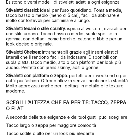
Esistono diversi modelli di stivaletti adatti a ogni esigenza:
Stivaletti classici
: ideali per l’uso quotidiano. Tomaia media,
tacco basso o medio (meno di 5 cm), facili da abbinare e
molto confortevoli per camminare a lungo.
Stivaletti texani o stile country
: ispirati al western, rivisitati per
uno stile urbano. Tacco basso o medio, suole spesse in
gomma, con dettagli come borchie, catene o fibbie per un
look deciso e originale.
Stivaletti Chelsea
: intramontabili grazie agli inserti elastici
laterali che li rendono facili da indossare. Disponibili con
suola piatta, tacco medio, alto o con platform per look più
audaci. Perfetti con jeans skinny, abiti o gonne.
Stivaletti con platform o zeppa
: perfetti per il weekend o per
outfit più fashion. Offrono altezza senza sacrificare la stabilità.
Molto apprezzati anche per i dettagli in metallo e le texture
moderne.
SCEGLI L’ALTEZZA CHE FA PER TE: TACCO, ZEPPA
O FLAT
A seconda delle tue esigenze e dei tuoi gusti, puoi scegliere:
Tacco largo o zeppa per maggiore comodità
Tacco sottile o alto per un look più elegante