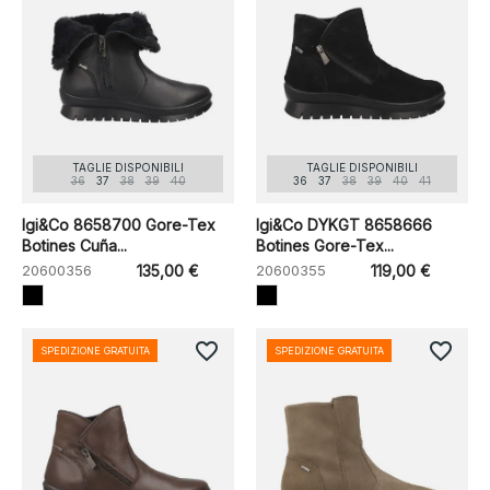
TAGLIE DISPONIBILI
TAGLIE DISPONIBILI
36
37
38
39
40
36
37
38
39
40
41
Igi&Co 8658700 Gore-Tex
Igi&Co DYKGT 8658666
Botines Cuña...
Botines Gore-Tex...
20600356
135,00 €
20600355
119,00 €
favorite_border
favorite_border
SPEDIZIONE GRATUITA
SPEDIZIONE GRATUITA