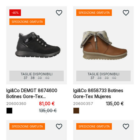
favorite_border
favorite_border
-40%
SPEDIZIONE GRATUITA
SPEDIZIONE GRATUITA
TAGLIE DISPONIBILI
TAGLIE DISPONIBILI
37
38
39
40
37
38
39
40
Igi&Co DEMGT 8674600
Igi&Co 8658733 Botines
Botines Gore-Tex...
Gore-Tex Mujeres
20600360
81,00 €
20600357
135,00 €
135,00 €
favorite_border
favorite_border
SPEDIZIONE GRATUITA
SPEDIZIONE GRATUITA