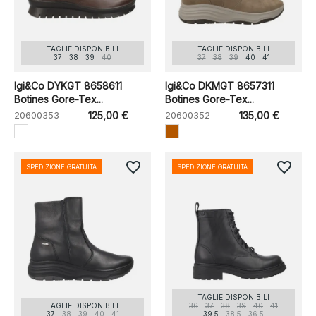
TAGLIE DISPONIBILI
TAGLIE DISPONIBILI
37
38
39
40
37
38
39
40
41
Igi&Co DYKGT 8658611
Igi&Co DKMGT 8657311
Botines Gore-Tex...
Botines Gore-Tex...
20600353
125,00 €
20600352
135,00 €
favorite_border
favorite_border
SPEDIZIONE GRATUITA
SPEDIZIONE GRATUITA
TAGLIE DISPONIBILI
TAGLIE DISPONIBILI
36
37
38
39
40
41
37
38
39
40
41
39.5
38.5
36.5