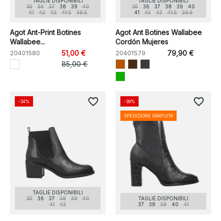
TAGLIE DISPONIBILI
TAGLIE DISPONIBILI
35
36
37
38
39
40
35
36
37
38
39
40
41
42
43
41.5
39.5
41
42
43
41.5
39.5
Agot Ant-Print Botines
Agot Ant Botines Wallabee
Wallabee...
Cordón Mujeres
20401580
51,00 €
20401579
79,90 €
85,00 €
favorite_border
favorite_border
-34%
-39%
SPEDIZIONE GRATUITA
TAGLIE DISPONIBILI
35
36
37
38
39
40
TAGLIE DISPONIBILI
41
42
37
38
39
40
41