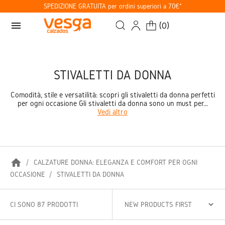
SPEDIZIONE GRATUITA per ordini superiori a 70€*
menu
(
0
)
STIVALETTI DA DONNA
Comodità, stile e versatilità: scopri gli stivaletti da donna perfetti
per ogni occasione Gli stivaletti da donna sono un must per...
Vedi altro
home
CALZATURE DONNA: ELEGANZA E COMFORT PER OGNI
OCCASIONE
STIVALETTI DA DONNA
CI SONO 87 PRODOTTI