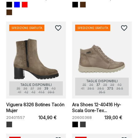
favorite_border
favorite_border
SPEDIZIONE GRATUITA
SPEDIZIONE GRATUITA
TAGLIE DISPONIBILI
TAGLIE DISPONIBILI
35
36
37
38
39
40
35
36
37
38
39
40
41
39.5
38.5
37.5
36.5
41
42
43
41.5
39.5
35.5
Viguera 8326 Botines Tacón
Ara Shoes 12-40416 Hy-
Mujer
Scala Gore-Tex...
20401557
104,90 €
20600368
139,00 €