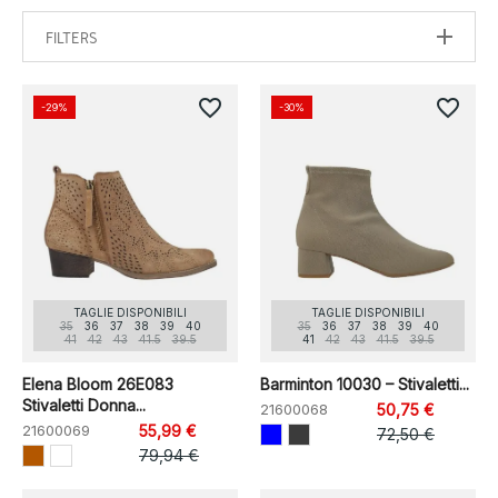
FILTERS
favorite_border
favorite_border
-29%
-30%
TAGLIE DISPONIBILI
TAGLIE DISPONIBILI
35
36
37
38
39
40
35
36
37
38
39
40
41
42
43
41.5
39.5
41
42
43
41.5
39.5
Elena Bloom 26E083
Barminton 10030 – Stivaletti...
Stivaletti Donna...
21600068
50,75 €
21600069
55,99 €
72,50 €
79,94 €