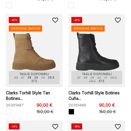
favorite_border
favorite_border
-40%
-40%
SPEDIZIONE GRATUITA
SPEDIZIONE GRATUITA
TAGLIE DISPONIBILI
TAGLIE DISPONIBILI
36
37
38
39
40
39.5
37
38
39
40
41
39.5
37.5
38.5
37.5
Clarks Torhill Style Tan
Clarks Torhill Style Botines
Botines...
Cuña...
20301487
90,00 €
20301486
90,00 €
150,00 €
150,00 €
favorite_border
favorite_border
-35%
-39%