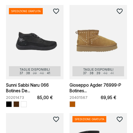
favorite_border
favorite_border
SPEDIZIONE GRATUITA
TAGLIE DISPONIBILI
TAGLIE DISPONIBILI
37
38
39
40
41
37
38
39
40
41
Sunni Sabbi Naru 066
Gioseppo Agder 76999-P
Botines De...
Botines...
20201473
85,00 €
20401567
69,95 €
favorite_border
favorite_border
SPEDIZIONE GRATUITA