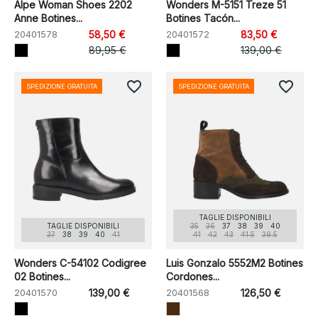
Alpe Woman Shoes 2202
Wonders M-5151 Treze 51
Anne Botines...
Botines Tacón...
20401578
58,50 €
20401572
83,50 €
89,95 €
139,00 €
favorite_border
favorite_border
SPEDIZIONE GRATUITA
SPEDIZIONE GRATUITA
TAGLIE DISPONIBILI
TAGLIE DISPONIBILI
35
36
37
38
39
40
37
38
39
40
41
41
42
43
41.5
39.5
Wonders C-54102 Codigree
Luis Gonzalo 5552M2 Botines
02 Botines...
Cordones...
20401570
139,00 €
20401568
126,50 €