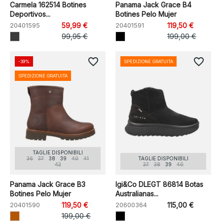
Carmela 162514 Botines
Panama Jack Grace B4
Deportivos...
Botines Pelo Mujer
20401595
59,99 €
20401591
119,50 €
99,95 €
199,00 €
favorite_border
favorite_border
-39%
SPEDIZIONE GRATUITA
SPEDIZIONE GRATUITA
TAGLIE DISPONIBILI
36
37
38
39
40
41
TAGLIE DISPONIBILI
42
37
38
39
40
Panama Jack Grace B3
Igi&Co DLEGT 86814 Botas
Botines Pelo Mujer
Australianas...
20401590
119,50 €
20600364
115,00 €
199,00 €