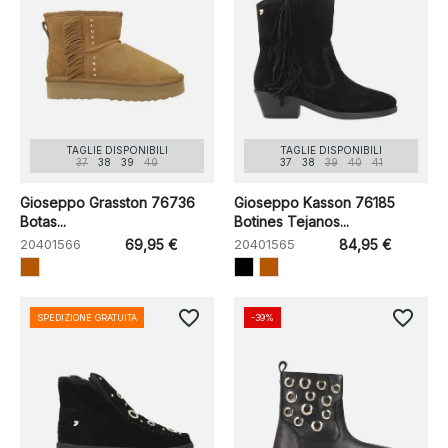
TAGLIE DISPONIBILI
TAGLIE DISPONIBILI
37
38
39
40
37
38
39
40
41
Gioseppo Grasston 76736
Gioseppo Kasson 76185
Botas...
Botines Tejanos...
20401566
69,95 €
20401565
84,95 €
favorite_border
favorite_border
SPEDIZIONE GRATUITA
-39%