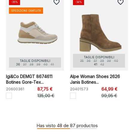
favorite_border
favorite_border
-35%
-34%
SPEDIZIONE GRATUITA
TAGLIE DISPONIBILI
TAGLIE DISPONIBILI
35
36
37
38
39
40
36
37
38
39
40
41
41
42
Igi&Co DEMGT 8674611
Alpe Woman Shoes 2626
Botines Gore-Tex...
Janis Botines...
20600361
87,75 €
20401573
64,99 €
135,00 €
99,95 €
Has visto 48 de 87 productos