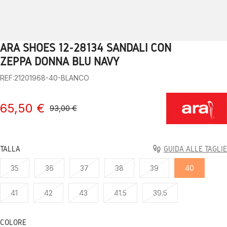
ARA SHOES 12-28134 SANDALI CON
1
2
3
4
5
6
7
8
9
10
ZEPPA DONNA BLU NAVY
REF:21201968-40-BLANCO
65,50 €
93,00 €
TALLA
GUIDA ALLE TAGLIE
35
36
37
38
39
40
41
42
43
41.5
39.5
COLORE