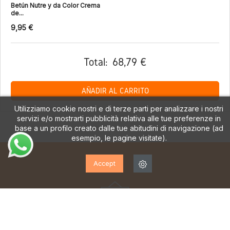
Betún Nutre y da Color Crema
de...
9,95 €
Total:
68,79 €
AÑADIR AL CARRITO
Utilizziamo cookie nostri e di terze parti per analizzare i nostri
servizi e/o mostrarti pubblicità relativa alle tue preferenze in
base a un profilo creato dalle tue abitudini di navigazione (ad
esempio, le pagine visitate).
Accept