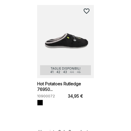
favorite_border
TAGLIE DISPONIBILI
41
42
43
44
45
Hot Potatoes Rutledge
76950...
10900072
34,95 €