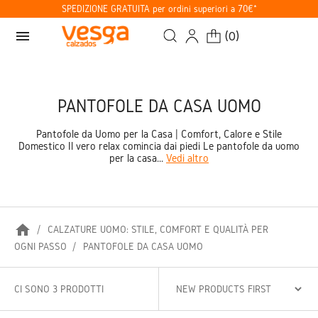
SPEDIZIONE GRATUITA per ordini superiori a 70€*
menu
(
0
)
PANTOFOLE DA CASA UOMO
Pantofole da Uomo per la Casa | Comfort, Calore e Stile
Domestico Il vero relax comincia dai piedi Le pantofole da uomo
per la casa...
Vedi altro
home
CALZATURE UOMO: STILE, COMFORT E QUALITÀ PER
OGNI PASSO
PANTOFOLE DA CASA UOMO
CI SONO 3 PRODOTTI