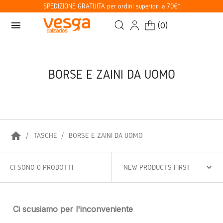
SPEDIZIONE GRATUITA per ordini superiori a 70€*
menu
(
0
)
BORSE E ZAINI DA UOMO
home
TASCHE
BORSE E ZAINI DA UOMO
CI SONO 0 PRODOTTI
Ci scusiamo per l'inconveniente