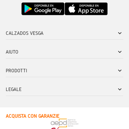
keyboard_arrow_down
CALZADOS VESGA
keyboard_arrow_down
AIUTO
keyboard_arrow_down
PRODOTTI
keyboard_arrow_down
LEGALE
ACQUISTA CON GARANZIE