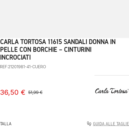
CARLA TORTOSA 11615 SANDALI DONNA IN
1
2
3
4
5
6
7
8
9
10
PELLE CON BORCHIE – CINTURINI
INCROCIATI
REF:21201981-41-CUERO
36,50 €
51,99 €
TALLA
GUIDA ALLE TAGLIE