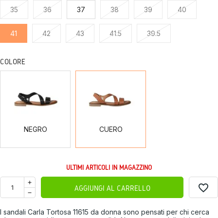
35
36
37
38
39
40
41
42
43
41.5
39.5
COLORE
NEGRO
CUERO
NEGRO
CUERO
ULTIMI ARTICOLI IN MAGAZZINO
favorite_border
AGGIUNGI AL CARRELLO
I sandali Carla Tortosa 11615 da donna sono pensati per chi cerca