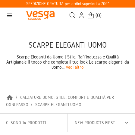
SPEDIZIONE GRATUITA per ordini superiori a 70€*
menu
(
0
)
SCARPE ELEGANTI UOMO
Scarpe Eleganti da Uomo | Stile, Raffinatezza e Qualità
Artigianale Il tocco che completa il tuo look Le scarpe eleganti da
uomo...
Vedi altro
home
CALZATURE UOMO: STILE, COMFORT E QUALITÀ PER
OGNI PASSO
SCARPE ELEGANTI UOMO
CI SONO 14 PRODOTTI