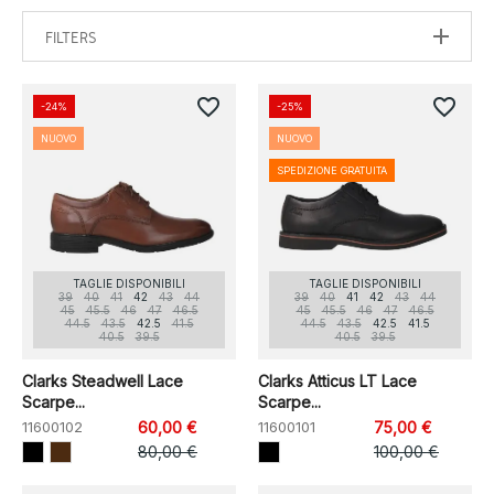
FILTERS
favorite_border
favorite_border
-24%
-25%
NUOVO
NUOVO
SPEDIZIONE GRATUITA
TAGLIE DISPONIBILI
TAGLIE DISPONIBILI
39
40
41
42
43
44
39
40
41
42
43
44
45
45.5
46
47
46.5
45
45.5
46
47
46.5
44.5
43.5
42.5
41.5
44.5
43.5
42.5
41.5
40.5
39.5
40.5
39.5
Clarks Steadwell Lace
Clarks Atticus LT Lace
Scarpe...
Scarpe...
11600102
60,00 €
11600101
75,00 €
80,00 €
100,00 €