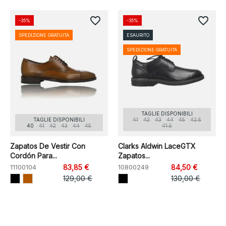
favorite_border
favorite_border
-35%
-35%
SPEDIZIONE GRATUITA
ESAURITO
SPEDIZIONE GRATUITA
TAGLIE DISPONIBILI
TAGLIE DISPONIBILI
41
42
43
44
45
42.5
40
41
42
43
44
45
41.5
Zapatos De Vestir Con
Clarks Aldwin LaceGTX
Cordón Para...
Zapatos...
11100104
83,85 €
10800249
84,50 €
129,00 €
130,00 €