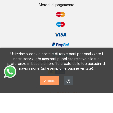
Metodi di pagamento
Utilizziamo cookie nostri e di terze parti per analizzare i
nostri servizi e/o mostrarti pubblicità relativa alle tue
Ricevete il vostro acquisto entro
preferenze in base a un profilo creato dalle tue abitudini di
navigazione (ad esempio, le pagine visitate).
Accept
CALZADOS VESGA
Scoprite la nostra App GRATUITA