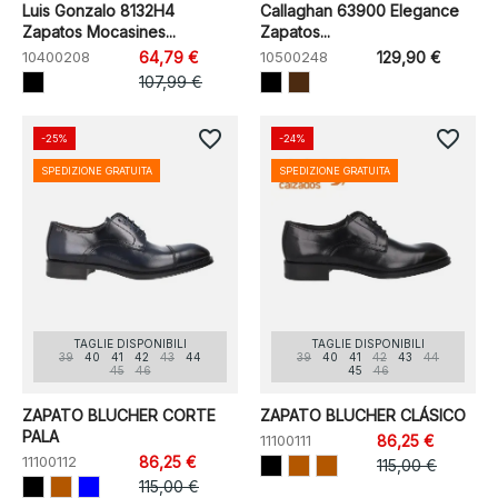
Luis Gonzalo 8132H4
Callaghan 63900 Elegance
Zapatos Mocasines...
Zapatos...
10400208
64,79 €
10500248
129,90 €
107,99 €
favorite_border
favorite_border
-25%
-24%
SPEDIZIONE GRATUITA
SPEDIZIONE GRATUITA
TAGLIE DISPONIBILI
TAGLIE DISPONIBILI
39
40
41
42
43
44
39
40
41
42
43
44
45
46
45
46
ZAPATO BLUCHER CORTE
ZAPATO BLUCHER CLÁSICO
PALA
11100111
86,25 €
11100112
86,25 €
115,00 €
115,00 €