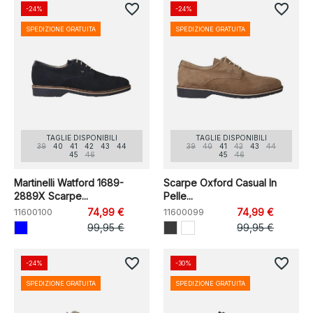
favorite_border
favorite_border
-24%
-24%
SPEDIZIONE GRATUITA
SPEDIZIONE GRATUITA
TAGLIE DISPONIBILI
TAGLIE DISPONIBILI
39
40
41
42
43
44
39
40
41
42
43
44
45
46
45
46
Martinelli Watford 1689-
Scarpe Oxford Casual In
2889X Scarpe...
Pelle...
11600100
74,99 €
11600099
74,99 €
99,95 €
99,95 €
favorite_border
favorite_border
-24%
-30%
SPEDIZIONE GRATUITA
SPEDIZIONE GRATUITA