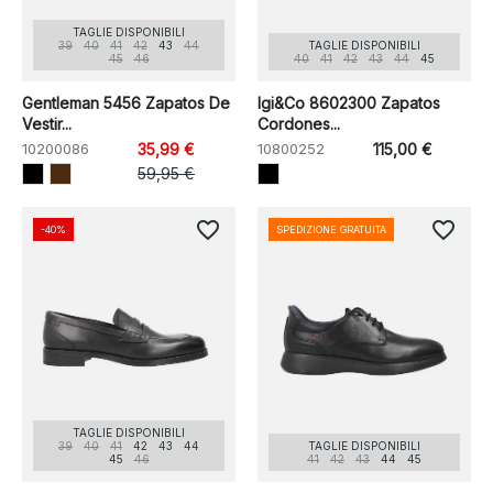
TAGLIE DISPONIBILI
39
40
41
42
43
44
TAGLIE DISPONIBILI
45
46
40
41
42
43
44
45
Gentleman 5456 Zapatos De
Igi&Co 8602300 Zapatos
Vestir...
Cordones...
10200086
35,99 €
10800252
115,00 €
59,95 €
favorite_border
favorite_border
-40%
SPEDIZIONE GRATUITA
TAGLIE DISPONIBILI
39
40
41
42
43
44
TAGLIE DISPONIBILI
45
46
41
42
43
44
45