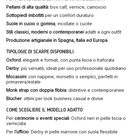
Pellami di alta qualità
: box calf, vernice, camoscio
Sottopiedi imbottiti
per un comfort duraturo
Suole in cuoio o gomma
, incollate o cucite
Stili classici, moderni o contemporanei
adatti a ogni outfit
Produzione artigianale in Spagna, Italia ed Europa
TIPOLOGIE DI SCARPE DISPONIBILI
Oxford
: eleganti e formali, con punta liscia o traforata
Derby
: più versatili, ideali per uso professionale quotidiano
Mocassini
: con nappine, morsetto o semplici, perfetti in
primavera/estate
Monk strap con doppia fibbia
: distintive e contemporanee
Blucher
: ottimi per look business casual e divise
COME SCEGLIERE IL MODELLO ADATTO
Per
cerimonie o eventi speciali
: Oxford neri in pelle liscia o
verniciata
Per
l’ufficio
: Derby in pelle marrone con suola flessibile