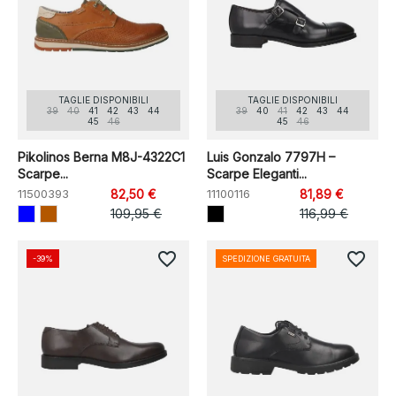
TAGLIE DISPONIBILI
TAGLIE DISPONIBILI
39
40
41
42
43
44
39
40
41
42
43
44
45
46
45
46
Pikolinos Berna M8J-4322C1
Luis Gonzalo 7797H –
Scarpe...
Scarpe Eleganti...
11500393
82,50 €
11100116
81,89 €
109,95 €
116,99 €
favorite_border
favorite_border
-39%
SPEDIZIONE GRATUITA