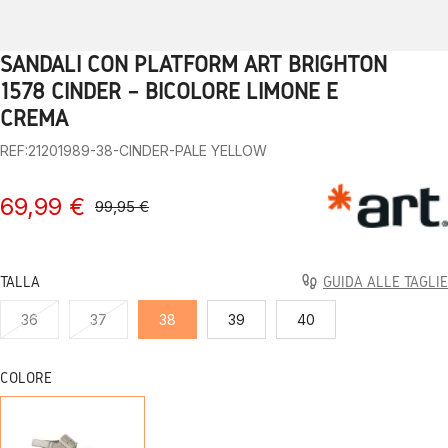
SANDALI CON PLATFORM ART BRIGHTON
1
2
3
4
5
6
7
8
9
10
1578 CINDER – BICOLORE LIMONE E
CREMA
REF:21201989-38-CINDER-PALE YELLOW
69,99 €
99,95 €
TALLA
GUIDA ALLE TAGLIE
36
37
38
39
40
COLORE
CINDER-
PALE