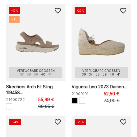
favorite_border
favorite_border
-19%
-29%
NEU
VERFÜGBARE GRÖSSEN
VERFÜGBARE GRÖSSEN
37
38
39
40
41
36
37
38
39
40
41
Skechers Arch Fit Sling
Viguera Lino 2073 Damen...
119458...
21900101
52,50 €
21400722
55,99 €
74,90 €
69,95 €
favorite_border
favorite_border
-24%
-29%