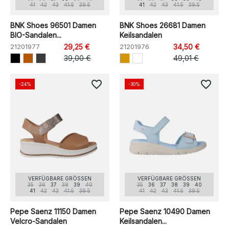
41
42
43
41.5
39.5
41
42
43
41.5
39.5
BNK Shoes 96501 Damen
BNK Shoes 26681 Damen
BIO-Sandalen...
Keilsandalen
21201977
29,25 €
21201976
34,50 €
39,00 €
49,01 €
favorite_border
favorite_border
-24%
-30%
VERFÜGBARE GRÖSSEN
VERFÜGBARE GRÖSSEN
35
36
37
38
39
40
35
36
37
38
39
40
41
42
43
41.5
39.5
41
42
43
41.5
39.5
Pepe Saenz 11150 Damen
Pepe Saenz 10490 Damen
Velcro-Sandalen
Keilsandalen...