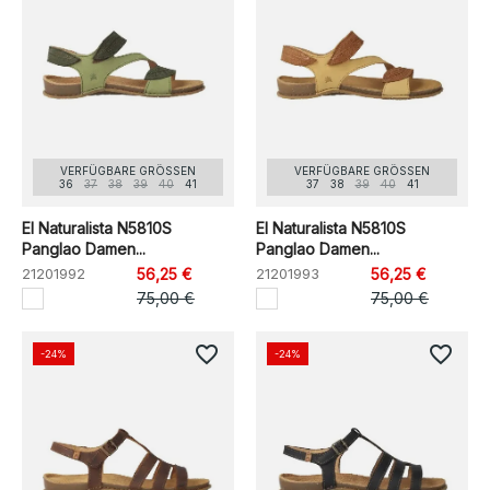
VERFÜGBARE GRÖSSEN
VERFÜGBARE GRÖSSEN
36
37
38
39
40
41
37
38
39
40
41
El Naturalista N5810S
El Naturalista N5810S
Panglao Damen...
Panglao Damen...
21201992
56,25 €
21201993
56,25 €
75,00 €
75,00 €
favorite_border
favorite_border
-24%
-24%