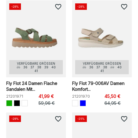
favorite_border
favorite_border
-29%
-29%
VERFÜGBARE GRÖSSEN
VERFÜGBARE GRÖSSEN
35
36
37
38
39
40
35
36
37
38
39
40
41
41
Fly Flot 24 Damen Flache
Fly Flot 79-006AV Damen
Sandalen Mit...
Komfort...
21201971
41,99 €
21201970
45,50 €
59,96 €
64,95 €
favorite_border
favorite_border
-29%
-25%