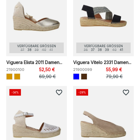
VERFÜGBARE GRÖSSEN
VERFÜGBARE GRÖSSEN
37
38
39
40
41
36
37
38
39
40
41
Viguera Elista 2011 Damen...
Viguera Vitelo 2331 Damen...
21900100
52,50 €
21900099
55,99 €
69,90 €
79,90 €
favorite_border
favorite_border
-34%
-29%