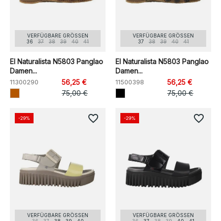
VERFÜGBARE GRÖSSEN
VERFÜGBARE GRÖSSEN
36
37
38
39
40
41
37
38
39
40
41
El Naturalista N5803 Panglao
El Naturalista N5803 Panglao
Damen...
Damen...
11300290
56,25 €
11500398
56,25 €
75,00 €
75,00 €
favorite_border
favorite_border
-29%
-29%
VERFÜGBARE GRÖSSEN
VERFÜGBARE GRÖSSEN