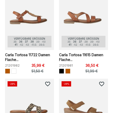
VERFÜGBARE GRÖSSEN
VERFÜGBARE GRÖSSEN
35
36
37
38
39
40
35
36
37
38
39
40
41
42
43
41.5
39.5
41
42
43
41.5
39.5
Carla Tortosa 11722 Damen
Carla Tortosa 11615 Damen
Flache...
Flache...
21201982
35,99 €
21201981
36,50 €
51,50 €
51,99 €
favorite_border
favorite_border
-29%
-29%