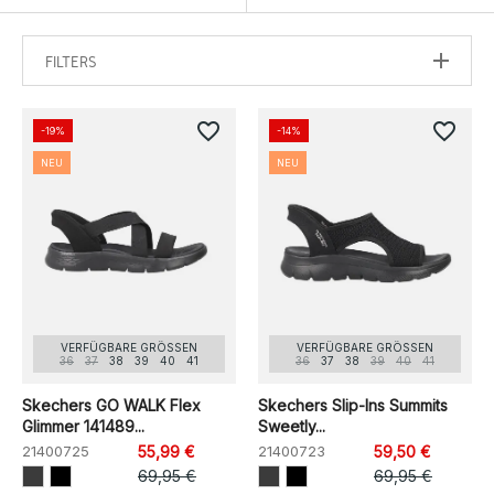
FILTERS
favorite_border
favorite_border
-19%
-14%
NEU
NEU
VERFÜGBARE GRÖSSEN
VERFÜGBARE GRÖSSEN
36
37
38
39
40
41
36
37
38
39
40
41
Skechers GO WALK Flex
Skechers Slip-Ins Summits
Glimmer 141489...
Sweetly...
21400725
55,99 €
21400723
59,50 €
69,95 €
69,95 €