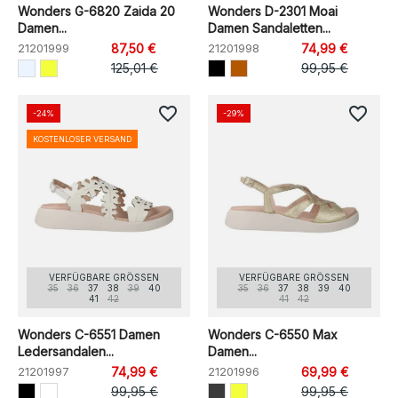
Wonders G-6820 Zaida 20
Wonders D-2301 Moai
Damen...
Damen Sandaletten...
21201999
87,50 €
21201998
74,99 €
125,01 €
99,95 €
favorite_border
favorite_border
-24%
-29%
KOSTENLOSER VERSAND
VERFÜGBARE GRÖSSEN
VERFÜGBARE GRÖSSEN
35
36
37
38
39
40
35
36
37
38
39
40
41
42
41
42
Wonders C-6551 Damen
Wonders C-6550 Max
Ledersandalen...
Damen...
21201997
74,99 €
21201996
69,99 €
99,95 €
99,95 €