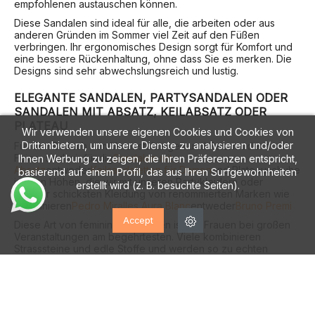
empfohlenen austauschen können.
Diese Sandalen sind ideal für alle, die arbeiten oder aus
anderen Gründen im Sommer viel Zeit auf den Füßen
verbringen. Ihr ergonomisches Design sorgt für Komfort und
eine bessere Rückenhaltung, ohne dass Sie es merken. Die
Designs sind sehr abwechslungsreich und lustig.
ELEGANTE SANDALEN, PARTYSANDALEN ODER
SANDALEN MIT ABSATZ, KEILABSATZ ODER
PLATEAU
Wir verwenden unsere eigenen Cookies und Cookies von
Drittanbietern, um unsere Dienste zu analysieren und/oder
Für den Besuch von Veranstaltungen und Feiern oder zum
Feiern sind wir fündig
Sandalen mit
Ihnen Werbung zu zeigen, die Ihren Präferenzen entspricht,
Absatz
entweder
Keilsandaletten für Damen
und Plateauschuhe
basierend auf einem Profil, das aus Ihren Surfgewohnheiten
in allen Höhen, die wir mit unseren Partykleidern oder
erstellt wird (z. B. besuchte Seiten).
unserer schicksten Kleidung von renommierten Marken wie
kombinieren
Pedro Miralles
,
Aura Blanc
entweder
Bruno Premi
Accept
Diese Art von femininen Sandalen ist bei Frauen bei großen
Veranstaltungen am begehrtesten. Viele kombinieren
Strasssteine und edle Stoffe und werden so zu echten
Schmuckstücken. Obwohl sie aufgrund ihres dünnen
Absatzes unbequem wirken, sind gute Partysandalen einer
renommierten Marke sehr bequem und ermöglichen dank
ihrer hochwertigen Verarbeitung ein problemloses Tragen
auch die ganze Nacht hindurch.