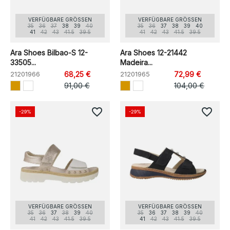
VERFÜGBARE GRÖSSEN
VERFÜGBARE GRÖSSEN
35
36
37
38
39
40
35
36
37
38
39
40
41
42
43
41.5
39.5
41
42
43
41.5
39.5
Ara Shoes Bilbao-S 12-
Ara Shoes 12-21442
33505...
Madeira...
21201966
68,25 €
21201965
72,99 €
91,00 €
104,00 €
favorite_border
favorite_border
-29%
-29%
VERFÜGBARE GRÖSSEN
VERFÜGBARE GRÖSSEN
35
36
37
38
39
40
35
36
37
38
39
40
41
42
43
41.5
39.5
41
42
43
41.5
39.5