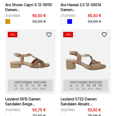
Ara Shoes Capri-S 12-39110
Ara Hawaii 2.0 12-29014
Damen...
Damen...
21201964
65,50 €
21201963
65,50 €
93,00 €
93,00 €
favorite_border
favorite_border
-30%
-29%
VERFÜGBARE GRÖSSEN
VERFÜGBARE GRÖSSEN
35
36
37
38
39
40
35
36
37
38
39
40
41
42
43
41.5
39.5
41
42
43
41.5
39.5
Leyland 5615 Damen
Leyland 5722 Damen
Sandalen Beige...
Sandalen Absatz...
21201962
50,75 €
21201961
53,50 €
72,50 €
75,95 €