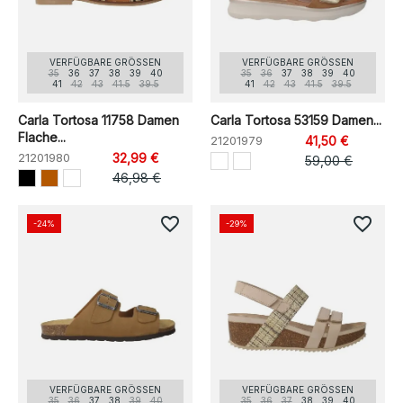
VERFÜGBARE GRÖSSEN
VERFÜGBARE GRÖSSEN
35
36
37
38
39
40
35
36
37
38
39
40
41
42
43
41.5
39.5
41
42
43
41.5
39.5
Carla Tortosa 11758 Damen
Carla Tortosa 53159 Damen...
Flache...
21201979
41,50 €
21201980
32,99 €
59,00 €
46,98 €
favorite_border
favorite_border
-24%
-29%
VERFÜGBARE GRÖSSEN
VERFÜGBARE GRÖSSEN
35
36
37
38
39
40
35
36
37
38
39
40