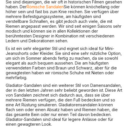
Sie sind diejenigen, die wir oft in historischen Filmen gesehen
haben. Der
Römische Sandalen
Sie können knöchellang oder
höher sein und fast bis zum Knie reichen. Sie verfügen über
mehrere Befestigungssysteme, am häufigsten sind
verstellbare Schnallen, es gibt jedoch auch viele, die mit
Riemen angepasst werden. Wir sind seit einigen Saisons sehr
modisch und können sie in allen Kollektionen der
berühmtesten Designer in Kombination mit verschiedenen
Ledern und Dekorationen sehen.
Es ist ein sehr eleganter Stil und eignet sich ideal für Mini-
Jeansshorts oder Kleider. Sie sind eine sehr nützliche Option,
um sich im Sommer abends fertig zu machen, da sie sowohl
elegant als auch bequem aussehen. Die am häufigsten
verwendeten Farben sind Braun und Schwarz, aber für die
gewagtesten haben wir römische Schuhe mit Nieten oder
mehrfarbig.
Gladiator-Sandalen sind ein weiterer Stil von Damensandalen,
der in den letzten Jahren sehr beliebt geworden ist. Diese Art
von Sandalen zeichnet sich dadurch aus, dass sie über
mehrere Riemen verfügen, die den Fuß bedecken und so
eine Art Rüstung simulieren. Gladiatorensandalen können
flach sein oder einen Absatz haben und Riemen haben, die
das gesamte Bein oder nur einen Teil davon bedecken.
Gladiator-Sandalen sind ideal für legere Anlässe oder für
einen gewagteren Look.