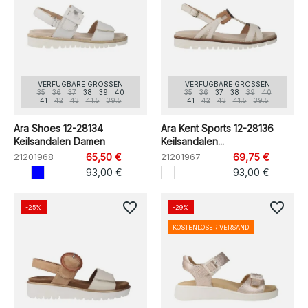
VERFÜGBARE GRÖSSEN
VERFÜGBARE GRÖSSEN
35
36
37
38
39
40
35
36
37
38
39
40
41
42
43
41.5
39.5
41
42
43
41.5
39.5
Ara Shoes 12-28134
Ara Kent Sports 12-28136
Keilsandalen Damen
Keilsandalen...
21201968
65,50 €
21201967
69,75 €
93,00 €
93,00 €
favorite_border
favorite_border
-25%
-29%
KOSTENLOSER VERSAND