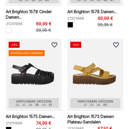
36
37
38
39
40
36
37
38
39
40
41
Art Brighton 1578 Cinder
Art Brighton 1578 Damen...
Damen...
21201988
69,99 €
21201989
69,99 €
99,95 €
99,95 €
favorite_border
favorite_border
-24%
-24%
KOSTENLOSER VERSAND
VERFÜGBARE GRÖSSEN
VERFÜGBARE GRÖSSEN
36
37
38
39
40
41
37
38
39
40
Art Brighton 1575 Damen...
Art Brighton 1573 Damen
Plateau-Sandalen
21201986
74,99 €
21201985
67,50 €