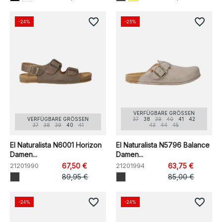
favorite_border
favorite_border
-24%
-25%
VERFÜGBARE GRÖSSEN
VERFÜGBARE GRÖSSEN
37
38
39
40
41
42
37
38
39
40
41
43
44
45
El Naturalista N6001 Horizon
El Naturalista N5796 Balance
Damen...
Damen...
21201990
67,50 €
21201994
63,75 €
89,95 €
85,00 €
favorite_border
favorite_border
-24%
-24%