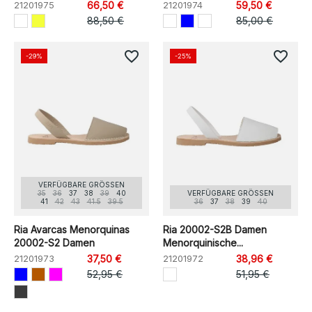
21201975
66,50 €
21201974
59,50 €
88,50 €
85,00 €
favorite_border
favorite_border
-29%
-25%
VERFÜGBARE GRÖSSEN
35
36
37
38
39
40
VERFÜGBARE GRÖSSEN
41
42
43
41.5
39.5
36
37
38
39
40
Ria Avarcas Menorquinas
Ria 20002-S2B Damen
20002-S2 Damen
Menorquinische...
21201973
37,50 €
21201972
38,96 €
52,95 €
51,95 €