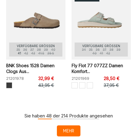
VERFÜGBARE GRÖSSEN
VERFÜGBARE GRÖSSEN
35
36
37
38
39
40
34
35
36
37
38
39
41
42
43
41.5
39.5
40
41
42
BNK Shoes 1528 Damen
Fly Flot 77 077ZZ Damen
Clogs Aus...
Komfort...
21201978
32,99 €
21201969
28,50 €
43,95 €
37,95 €
Sie haben 48 der 214 Produkte angesehen
MEHR