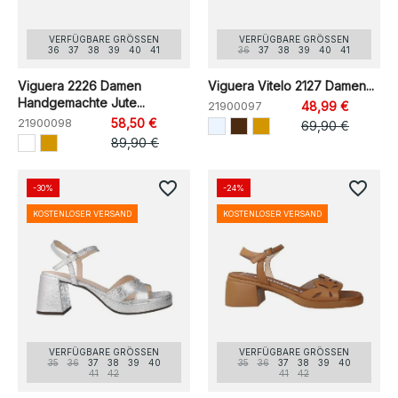
VERFÜGBARE GRÖSSEN
VERFÜGBARE GRÖSSEN
36
37
38
39
40
41
36
37
38
39
40
41
Viguera 2226 Damen
Viguera Vitelo 2127 Damen...
Handgemachte Jute...
21900097
48,99 €
21900098
58,50 €
69,90 €
89,90 €
favorite_border
favorite_border
-30%
-24%
KOSTENLOSER VERSAND
KOSTENLOSER VERSAND
VERFÜGBARE GRÖSSEN
VERFÜGBARE GRÖSSEN
35
36
37
38
39
40
35
36
37
38
39
40
41
42
41
42