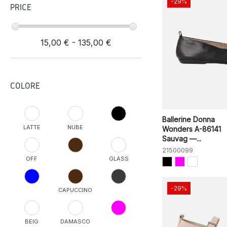
-29%
PRICE
15,00 € - 135,00 €
COLORE
Ballerine Donna
LATTE
NUBE
Wonders A-86141
Sauvag —...
21500099
OFF
GLASS
-29%
CAPUCCINO
BEIG
DAMASCO