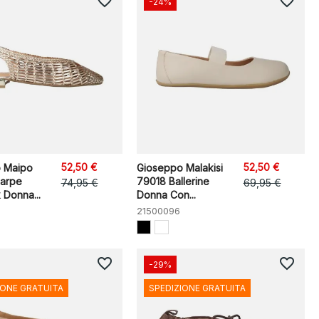
favorite_border
favorite_border
-24%
52,50 €
52,50 €
 Maipo
Gioseppo Malakisi
arpe
79018 Ballerine
74,95 €
69,95 €
 Donna...
Donna Con...
21500096
favorite_border
favorite_border
-29%
IONE GRATUITA
SPEDIZIONE GRATUITA