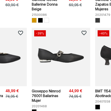
Ballerine Donna
Zapatos B
69,90 €
69,95 €
Beige
Mujeres
21500086
20201479
favorite_border
favorite_border
-39%
-40%
48,99 €
44,99 €
Gioseppo Nimrod
BMT 1154
ra
76001 Bailarinas
Abotinad
74,95 €
74,95 €
Mujer
20401558
20201468