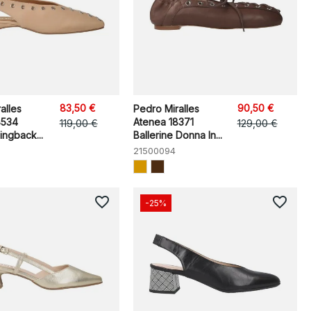
83,50 €
90,50 €
alles
Pedro Miralles
8534
Atenea 18371
119,00 €
129,00 €
ingback...
Ballerine Donna In...
21500094
favorite_border
favorite_border
-25%