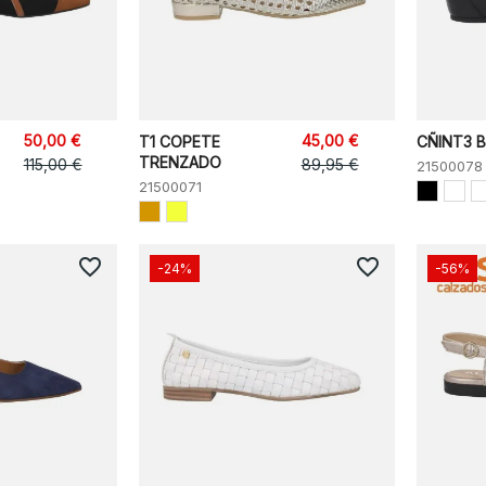
50,00 €
45,00 €
T1 COPETE
CÑINT3 B
TRENZADO
115,00 €
89,95 €
21500078
21500071
favorite_border
favorite_border
-24%
-56%