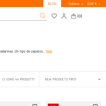
BLOG
Italiano
EUR €


(
0
)
ailarinas. Un tipo de zapatos...
Vedi
CI SONO 44 PRODOTTI