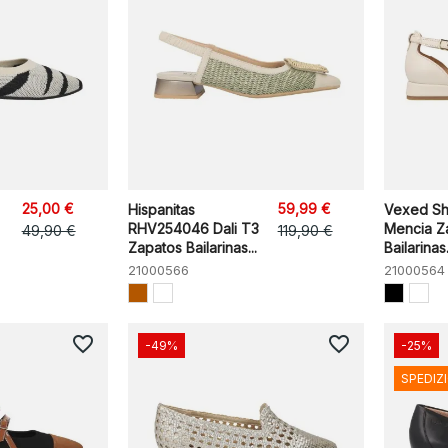
25,00 €
59,99 €
Hispanitas
Vexed S
RHV254046 Dali T3
Mencia Z
49,90 €
119,90 €
Zapatos Bailarinas...
Bailarinas.
21000566
21000564
favorite_border
favorite_border
-49%
-25%
SPEDIZ