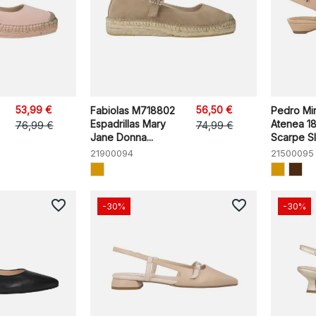
53,99 €
56,50 €
Fabiolas M718802
Pedro Mir
Espadrillas Mary
Atenea 1
76,99 €
74,99 €
Jane Donna...
Scarpe Sl
21900094
21500095
favorite_border
favorite_border
-30%
-30%