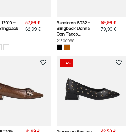
57,99 €
59,99 €
 12010 –
Barminton 6032 –
 Slingback
Slingback Donna
82,99 €
79,99 €
Con Tacco...
21500088
favorite_border
favorite_border
-34%
41,99 €
42,50 €
162709
Gioseppo Kenyon