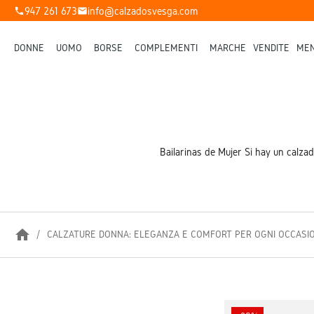
947 261 673
info@calzadosvesga.com
phone
mail
DONNE
UOMO
BORSE
COMPLEMENTI
MARCHE
VENDITE
MEN
Bailarinas de Mujer Si hay un calza
home
CALZATURE DONNA: ELEGANZA E COMFORT PER OGNI OCCASI