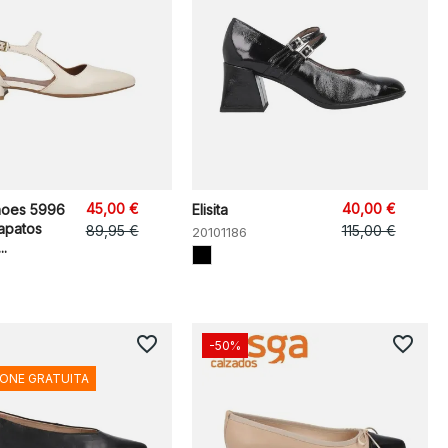
45,00 €
40,00 €
hoes 5996
Elisita
apatos
89,95 €
115,00 €
20101186
..
favorite_border
favorite_border
-50%
IONE GRATUITA