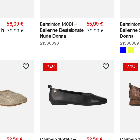
56,00 €
55,99 €
Barminton 14001 –
Barminton
 In
Ballerine Destalonate
Ballerine
79,99 €
79,99 €
Nude Donna
Donna...
21500090
21500089
favorite_border
favorite_border
-24%
-39%
52,50 €
52,50 €
Carmela 163140 –
Carmela 