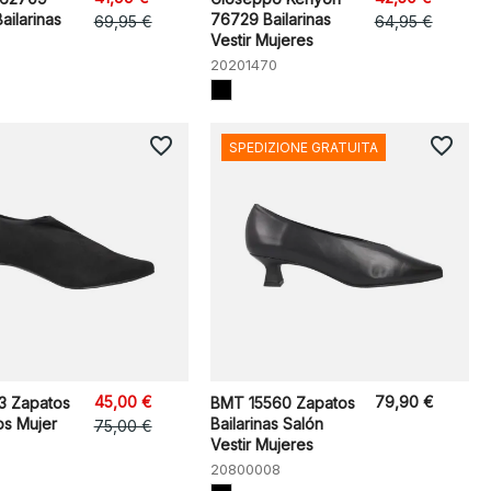
ailarinas
76729 Bailarinas
69,95 €
64,95 €
Vestir Mujeres
20201470
favorite_border
favorite_border
SPEDIZIONE GRATUITA
45,00 €
79,90 €
3 Zapatos
BMT 15560 Zapatos
os Mujer
Bailarinas Salón
75,00 €
Vestir Mujeres
20800008