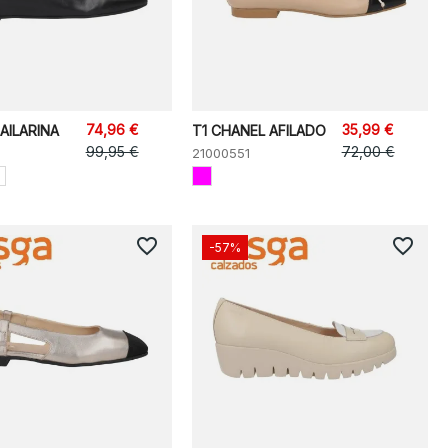
74,96 €
35,99 €
AILARINA
T1 CHANEL AFILADO
99,95 €
72,00 €
21000551
favorite_border
favorite_border
-57%