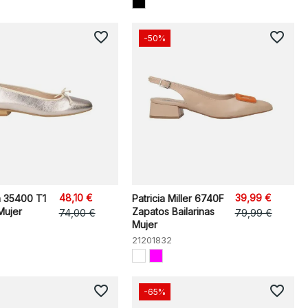
favorite_border
favorite_border
-50%
48,10 €
39,99 €
n 35400 T1
Patricia Miller 6740F
Mujer
Zapatos Bailarinas
74,00 €
79,99 €
Mujer
21201832
favorite_border
favorite_border
-65%