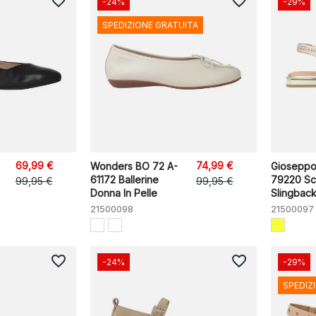
favorite_border
favorite_border
-24%
-29%
SPEDIZIONE GRATUITA
69,99 €
74,99 €
Wonders BO 72 A-
Gioseppo
61172 Ballerine
79220 Sc
99,95 €
99,95 €
Donna In Pelle
Slingback
21500098
21500097
favorite_border
favorite_border
-24%
-29%
SPEDIZ