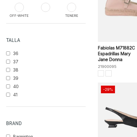
OFF-WHITE
TENERE
DESERT
TALLA
Fabiolas M71882C
36
Espadrillas Mary
SAHARA
Jane Donna
37
21900095
38
39
40
-29%
41
BRAND
Barminton