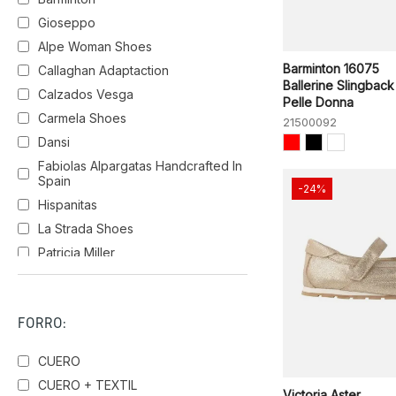
Gioseppo
Alpe Woman Shoes
Barminton 16075
Callaghan Adaptaction
Ballerine Slingback
Calzados Vesga
Pelle Donna
Carmela Shoes
21500092
Dansi
Fabiolas Alpargatas Handcrafted In
Spain
-24%
Hispanitas
La Strada Shoes
Patricia Miller
Pedro Miralles
Suave
FORRO:
Vexed Shoes
Victoria
CUERO
Walk & Fly
CUERO + TEXTIL
Victoria Aster
Wonders