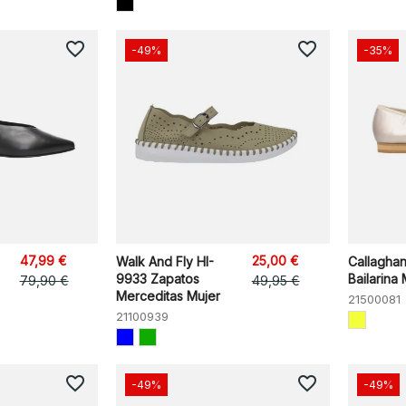
favorite_border
favorite_border
-49%
-35%
47,99 €
25,00 €
Walk And Fly HI-
Callagha
9933 Zapatos
Bailarina 
79,90 €
49,95 €
Merceditas Mujer
21500081
21100939
favorite_border
favorite_border
-49%
-49%