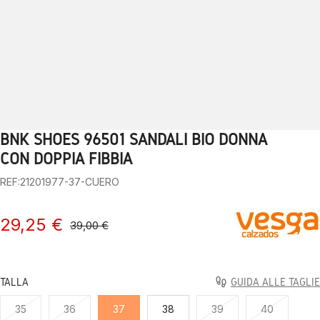
BNK SHOES 96501 SANDALI BIO DONNA
1
2
3
4
5
6
7
8
9
10
CON DOPPIA FIBBIA
REF:21201977-37-CUERO
29,25 €
39,00 €
TALLA
GUIDA ALLE TAGLIE
35
36
37
38
39
40