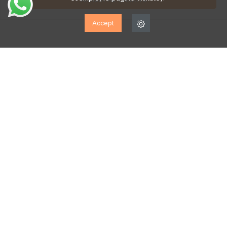
Accept
ISCRIVITI ALLA NOSTRA
NEWSLETTER!
Iscriviti per ricevere aggiornamenti, accesso a offerte
esclusive e molto altro ancora.