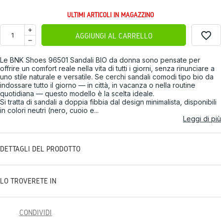
ULTIMI ARTICOLI IN MAGAZZINO
favorite_border
AGGIUNGI AL CARRELLO
Le BNK Shoes 96501 Sandali BIO da donna sono pensate per
offrire un comfort reale nella vita di tutti i giorni, senza rinunciare a
uno stile naturale e versatile. Se cerchi sandali comodi tipo bio da
indossare tutto il giorno — in città, in vacanza o nella routine
quotidiana — questo modello è la scelta ideale.
Si tratta di sandali a doppia fibbia dal design minimalista, disponibili
in colori neutri (nero, cuoio e...
Leggi di più
DETTAGLI DEL PRODOTTO
LO TROVERETE IN
CONDIVIDI